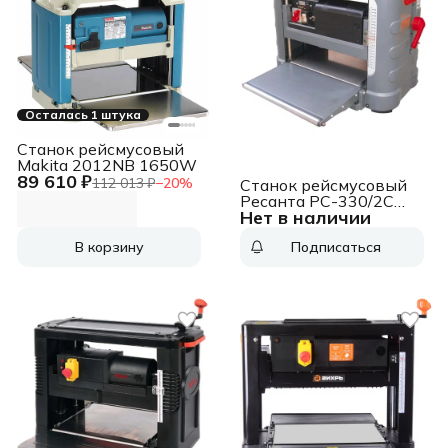
Осталась 1 штука
Станок рейсмусовый
Makita 2012NB 1650W
89 610 ₽
112 013 ₽
−
20
%
Станок рейсмусовый
Ресанта РС-330/2С
Нет в наличии
2000W (75/26/1)
В корзину
Подписаться