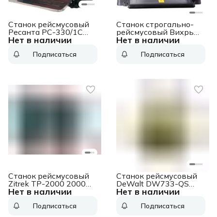
Станок рейсмусовый
Станок cтрогально-
Ресанта РС-330/1С
рейсмусовый Вихрь
Нет в наличии
Нет в наличии
2000W (75/26/2)
СРМ-2000/330 2000W
(72/26/1)
Подписаться
Подписаться
Станок рейсмусовый
Станок рейсмусовый
Zitrek TP-2000 2000W
DeWalt DW733-QS
Нет в наличии
Нет в наличии
(067-1012)
1800W
Подписаться
Подписаться