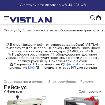
Поможем подобрать оборудование под ТЗ
Пуско-наладочные работы
Колумбус
Электроника
Сетевое оборудование
Принтеры, с
Пришлите запрос на e-mail или в чат
Более 100 000 позиций в наличии и под заказ
📋
В спецификации всё - от серверов до мебели?
VISTLAN
комплектует любые сборные заказы под ключ. Закрываем
коммерческие закупки и тендеры (44-ФЗ, 223-ФЗ).
🔧 Подберем реестровое ИТ-оборудование, достанем
ушедшие бренды, получим проектные скидки у вендора и
зафиксируем цену. Привезем точно в срок.
📩 Отправьте ТЗ или запрос на 👉
i@vist-lan.ru
или в 
приложение
MAX
🚀 - пришлем готовое КП уже сегодня!
Строительство и ремонт
›
Электрорубанок
›
Рейсмус
Главная
›
Рейсмус
Фильтры
Сортировка