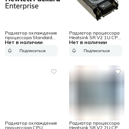
Радиатор охлаждения
Радиатор процессора
процессора Standard
Heatsink SR V2 1U CPU,
Нет в наличии
Нет в наличии
1U Heat Sink for
02YE596 Heatsink SR
DL360/560 Gen10, new,
V2 1U CPU, 02YE596
Подписаться
Подписаться
pulled, no package
Standard 1U Heat Sink
for DL360/560 Gen10,
new, pulled, no package
Радиатор охлаждения
Радиатор процессора
процессора CPU
Heatsink SR V2 2U CPU,