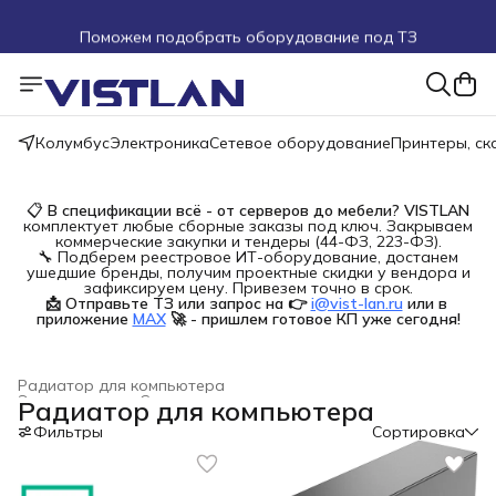
Поможем подобрать оборудование под ТЗ
Пуско-наладочные работы
Пришлите запрос на e-mail или в чат
Колумбус
Электроника
Сетевое оборудование
Принтеры, с
Более 100 000 позиций в наличии и под заказ
📋
В спецификации всё - от серверов до мебели?
VISTLAN
комплектует любые сборные заказы под ключ. Закрываем
коммерческие закупки и тендеры (44-ФЗ, 223-ФЗ).
🔧 Подберем реестровое ИТ-оборудование, достанем
ушедшие бренды, получим проектные скидки у вендора и
зафиксируем цену. Привезем точно в срок.
📩 Отправьте ТЗ или запрос на 👉
i@vist-lan.ru
или в 
приложение
MAX
🚀 - пришлем готовое КП уже сегодня!
Радиатор для компьютера
Электроника
›
Системы охлаждения для компьютеров
›
Радиатор для компьютера
Главная
›
Фильтры
Сортировка