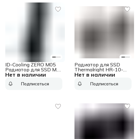
ID-Cooling ZERO M05
Радиатор для SSD
Радиатор для SSD M.2
Thermalright HR-10-
Нет в наличии
Нет в наличии
2280 ID- ZERO-M05
2280-PRO
черный алюминий
серебристый
Подписаться
Подписаться
алюминий Ret