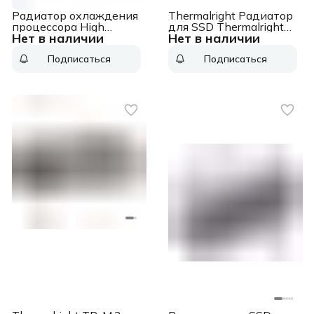
Радиатор охлаждения
Thermalright Радиатор
процессора High
для SSD Thermalright
Нет в наличии
Нет в наличии
Performance Heatsink
TR-M.2 22110 серый
for DL380 Gen10, new,
алюминий Ret (TR-
Подписаться
Подписаться
pulled, no vendor
M.2-22110)
package (826706-B21)
High Performance
Heatsink for DL380
Gen10, new, pulled, no
vendor package
(826706-B21)