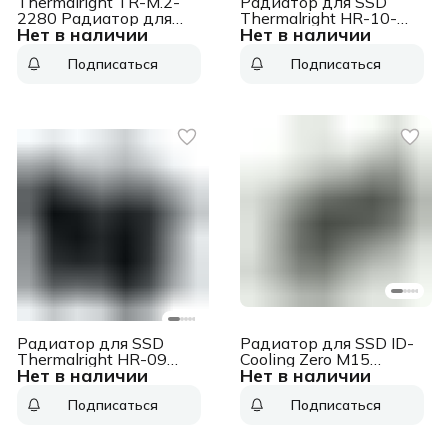
Thermalright TR-M.2-
Радиатор для SSD
2280 Радиатор для
Thermalright HR-10-
Нет в наличии
Нет в наличии
M.2 SSD 2280,
2280 серебристый
75x23х12 мм, серый
алюминий Ret
Подписаться
Подписаться
(002189)
Радиатор для SSD
Радиатор для SSD ID-
Thermalright HR-09
Cooling Zero M15
Нет в наличии
Нет в наличии
2280 Pro черный/
серебристый
черный алюминий Ret
алюминий Ret
Подписаться
Подписаться
(HR-09-2280-PRO-BL)