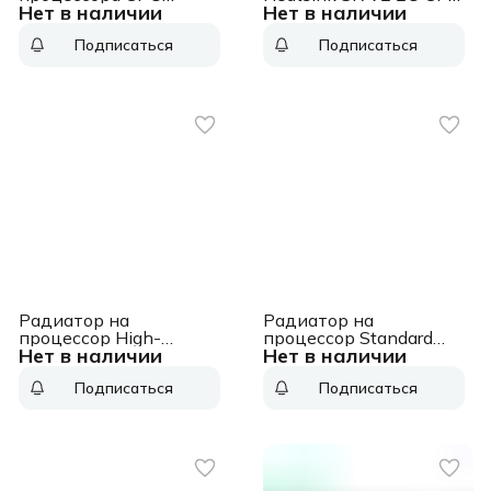
Нет в наличии
Нет в наличии
heatsink (500W) CPU
03GY685 Heatsink SR
heatsink (500W)
V2 2U CPU, 03GY685
Подписаться
Подписаться
Радиатор на
Радиатор на
процессор High-
процессор Standard
Нет в наличии
Нет в наличии
performance heatsink
efficiency heatsink
assembly DL380 Gen9
assembly - For use with
Подписаться
Подписаться
(R-Refurbished) High-
processors less than or
performance heatsink
equal to 105W DL380
assembly DL380 Gen9
Gen9 (R-Refurbished)
(R-Refurbished)
Standard efficiency
heatsink assembly - For
use with processors less