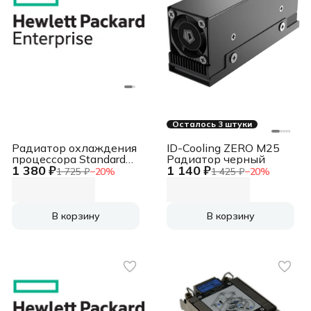
Осталось 3 штуки
Радиатор охлаждения
ID-Cooling ZERO M25
процессора Standard
Радиатор черный
1 380 ₽
1 140 ₽
2U Heat Sink for DL380
1 725 ₽
−
20
%
1 425 ₽
−
20
%
Gen10, new, pulled, no
vendor package
Standard 2U Heat Sink
for DL380 Gen10, new,
В корзину
В корзину
pulled, no vendor
package