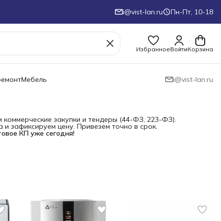
i@vist-lan.ru
Пн-Пт, 10-18
Избранное
Войти
Корзина
ремонт
Мебель
i@vist-lan.ru
коммерческие закупки и тендеры (44-ФЗ, 223-ФЗ).
и зафиксируем цену. Привезем точно в срок.
товое КП уже сегодня!