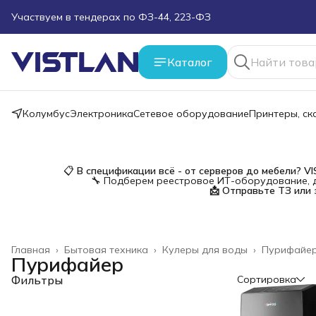
Участвуем в тендерах по ФЗ-44, 223-ФЗ
Поможем подобрать оборудование под ТЗ
Каталог
Пуско-наладочные работы
Пришлите запрос на e-mail или в чат
Колумбус
Электроника
Сетевое оборудование
Принтеры, с
Более 100 000 позиций в наличии и под заказ
📋
В спецификации всё - от серверов до мебели?
V
🔧 Подберем реестровое ИТ-оборудование, д
📩 Отправьте ТЗ или 
Главная
›
Бытовая техника
›
Кулеры для воды
›
Пурифайе
Пурифайер
Фильтры
Сортировка