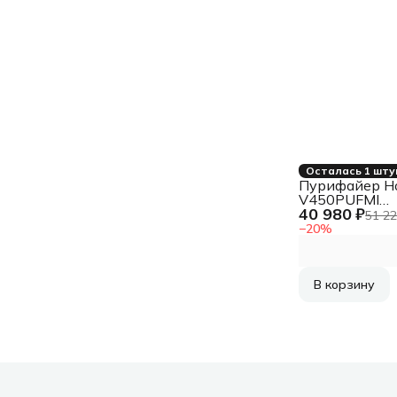
Осталась 1 шту
Пурифайер Ho
V450PUFMI
40 980 ₽
напольный
51 22
компрессорн
−
20
%
черный
В корзину