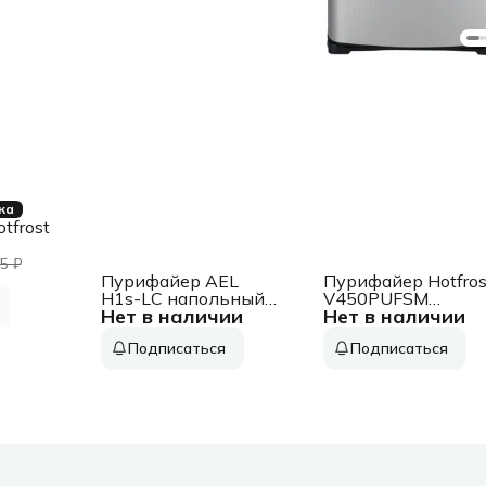
ка
tfrost
5 ₽
ый
Пурифайер AEL
Пурифайер Hotfros
H1s-LС напольный
V450PUFSM
Нет в наличии
Нет в наличии
компрессорный
напольный
белый/серебристый
компрессорный
Подписаться
Подписаться
серебристый/
черный