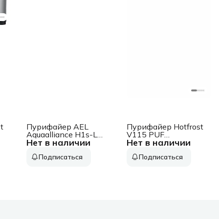
t
Пурифайер AEL
Пурифайер Hotfrost
Aquaalliance H1s-LD
V115 PUF
Нет в наличии
Нет в наличии
напольный
напольный
электронный белый/
компрессорный
Подписаться
Подписаться
серебристый
белый/серый