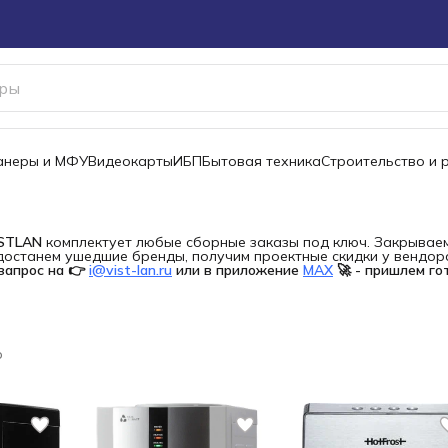
канеры и МФУ
Видеокарты
ИБП
Бытовая техника
Строительство и 
ISTLAN
комплектует любые сборные заказы под ключ. Закрываем 
останем ушедшие бренды, получим проектные скидки у вендора 
запрос на 👉
i@vist-lan.ru
или в приложение
MAX
🚀 - пришлем го
р