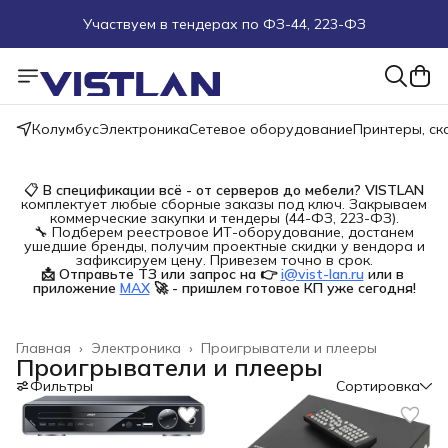
Участвуем в тендерах по ФЗ-44, 223-ФЗ
Поможем подобрать оборудование под ТЗ
Пуско-наладочные работы
Колумбус
Электроника
Сетевое оборудование
Принтеры, с
Пришлите запрос на e-mail или в чат
📋
В спецификации всё - от серверов до мебели?
VISTLAN
комплектует любые сборные заказы под ключ. Закрываем
Более 100 000 позиций в наличии и под заказ
коммерческие закупки и тендеры (44-ФЗ, 223-ФЗ).
🔧 Подберем реестровое ИТ-оборудование, достанем
ушедшие бренды, получим проектные скидки у вендора и
зафиксируем цену. Привезем точно в срок.
📩 Отправьте ТЗ или запрос на 👉
i@vist-lan.ru
или в 
приложение
MAX
🚀 - пришлем готовое КП уже сегодня!
Главная
›
Электроника
›
Проигрыватели и плееры
Проигрыватели и плееры
Фильтры
Сортировка