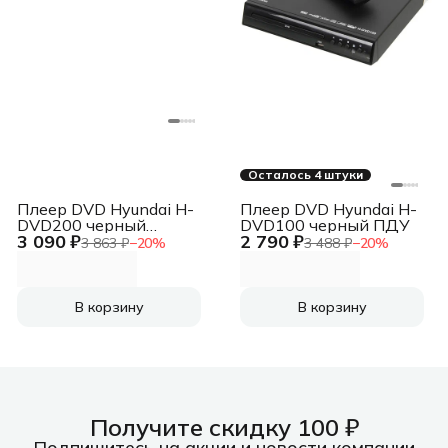
Осталось 4 штуки
Плеер DVD Hyundai H-
Плеер DVD Hyundai H-
DVD200 черный
DVD100 черный ПДУ
3 090 ₽
2 790 ₽
Караоке ПДУ
3 863 ₽
−
20
%
3 488 ₽
−
20
%
В корзину
В корзину
Получите скидку 100 ₽
Подпишитесь на акции и новости компании