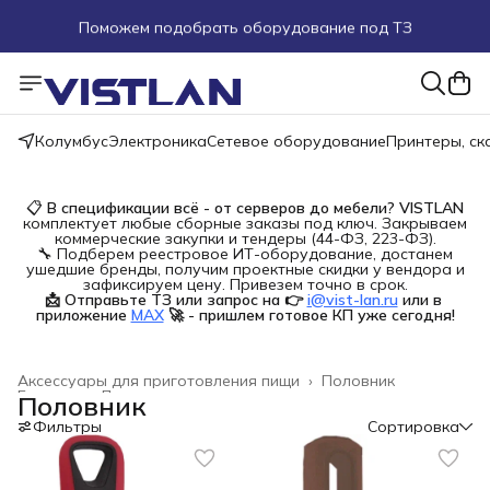
Поможем подобрать оборудование под ТЗ
Пуско-наладочные работы
Пришлите запрос на e-mail или в чат
Колумбус
Электроника
Сетевое оборудование
Принтеры, с
Более 100 000 позиций в наличии и под заказ
📋
В спецификации всё - от серверов до мебели?
VISTLAN
комплектует любые сборные заказы под ключ. Закрываем
коммерческие закупки и тендеры (44-ФЗ, 223-ФЗ).
🔧 Подберем реестровое ИТ-оборудование, достанем
ушедшие бренды, получим проектные скидки у вендора и
зафиксируем цену. Привезем точно в срок.
📩 Отправьте ТЗ или запрос на 👉
i@vist-lan.ru
или в 
приложение
MAX
🚀 - пришлем готовое КП уже сегодня!
Аксессуары для приготовления пищи
›
Половник
Главная
›
Дом и сад
›
Половник
Фильтры
Сортировка