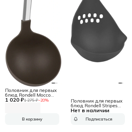
Половник для первых
блюд Rondell Mocco
1 020 ₽
RD-1379 коричневый/
1 275 ₽
−
20
%
Половник для первых
стальной
блюд Rondell Stripes
упак.:картонная
Нет в наличии
RD-1625 серый/
подложка
красный
В корзину
Подписаться
упак.:картонная
подложка