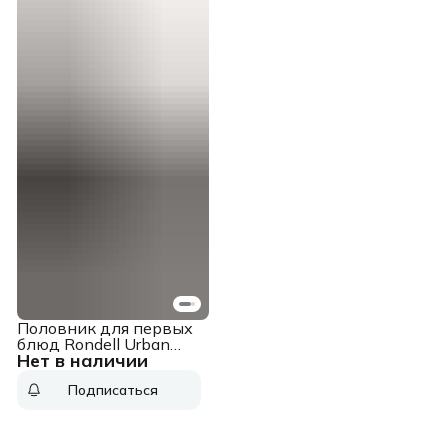
Половник для первых
блюд Rondell Urban
Нет в наличии
RD-618 черный/
красный
Подписаться
упак.:картонная
подложка