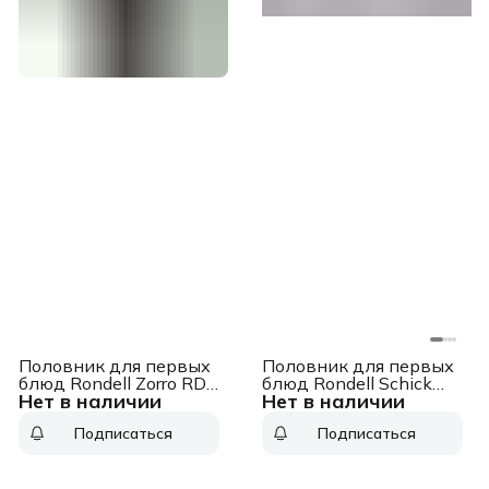
Половник для первых
Половник для первых
блюд Rondell Zorro RD-
блюд Rondell Schick
Нет в наличии
Нет в наличии
1462 графитовый
RD-638 черный/
упак.:картонная
стальной
Подписаться
Подписаться
подложка
упак.:картонная
подложка