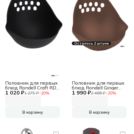
Осталось 2 штуки
Половник для первых
Половник для первых
блюд Rondell Craft RD-
блюд Rondell Ginger
1 020 ₽
1 990 ₽
1872 черный/красный
Chocolate RD-1535
1 275 ₽
−
20
%
2 488 ₽
−
20
%
упак.:картонная
коричневый
подложка
упак.:картонная
подложка
В корзину
В корзину