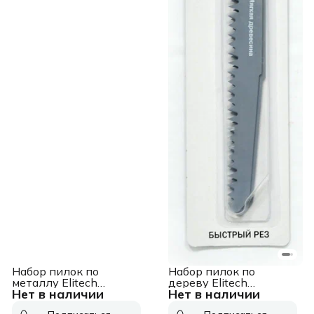
Набор пилок по
Набор пилок по
металлу Elitech
дереву Elitech
Нет в наличии
Нет в наличии
1820.087500 2пред.
1820.087200 2пред.
(сабельные пилы)
(сабельные пилы)