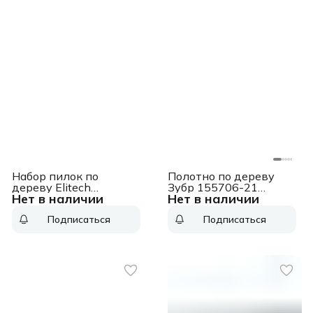
Набор пилок по
Полотно по дереву
дереву Elitech
Зубр 155706-21
Нет в наличии
Нет в наличии
1820.087000 2пред.
1пред. (сабельные
(сабельные пилы)
пилы)
Подписаться
Подписаться