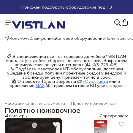
Поможем подобрать оборудование под ТЗ
Пуско-наладочные работы
Пришлите запрос на e-mail или в чат
Колумбус
Электроника
Сетевое оборудование
Принтеры, с
Более 100 000 позиций в наличии и под заказ
📋
В спецификации всё - от серверов до мебели?
VISTLAN
комплектует любые сборные заказы под ключ. Закрываем
коммерческие закупки и тендеры (44-ФЗ, 223-ФЗ).
🔧 Подберем реестровое ИТ-оборудование, достанем
ушедшие бренды, получим проектные скидки у вендора и
зафиксируем цену. Привезем точно в срок.
📩 Отправьте ТЗ или запрос на 👉
i@vist-lan.ru
или в 
приложение
MAX
🚀 - пришлем готовое КП уже сегодня!
Расходники для инструмента
›
Полотно ножовочное
Главная
›
Строительство и ремонт
›
Полотно ножовочное
Фильтры
Сортировка