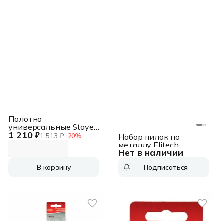
Полотно
универсальные Stayer
1 210 ₽
159460-H3 3пред.
1 513 ₽
−
20
%
Набор пилок по
(сабельные пилы)
металлу Elitech
Нет в наличии
1820.087600 2пред.
(сабельные пилы)
В корзину
Подписаться