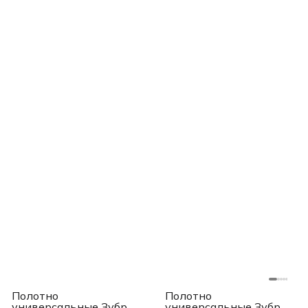
Полотно
Полотно
универсальные Зубр
универсальные Зубр