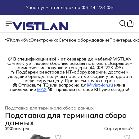
Участвуем в тендерах по ФЗ-44, 223-ФЗ
Поможем подобрать оборудование под ТЗ
Пуско-наладочные работы
Колумбус
Электроника
Сетевое оборудование
Принтеры, с
Пришлите запрос на e-mail или в чат
📋
В спецификации всё - от серверов до мебели?
VISTLAN
комплектует любые сборные заказы под ключ. Закрываем
Более 100 000 позиций в наличии и под заказ
коммерческие закупки и тендеры (44-ФЗ, 223-ФЗ).
🔧 Подберем реестровое ИТ-оборудование, достанем
ушедшие бренды, получим проектные скидки у вендора и
зафиксируем цену. Привезем точно в срок.
📩 Отправьте ТЗ или запрос на 👉
i@vist-lan.ru
или в 
приложение
MAX
🚀 - пришлем готовое КП уже сегодня!
Подставка для терминала сбора данных
Электронное оборудование для торговли
›
Подставка для терминала сбора
Главная
›
Электроника
›
данных
Фильтры
Сортировка