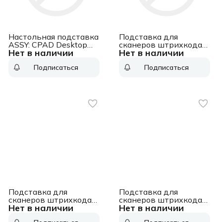
Настольная подставка
Подставка для
ASSY: CPAD Desktop
сканеров штрихкода
Нет в наличии
Нет в наличии
base (MODEL CF01A)
ASSY: Smart foldable
ASSY: CPAD Desktop
stand for HR52 series,
Подписаться
Подписаться
base (MODEL CF01A)
auto sense ASSY: Smart
foldable stand for HR52
series, auto sense
Подставка для
Подставка для
сканеров штрихкода
сканеров штрихкода
Нет в наличии
Нет в наличии
ASSY: Smart stand,
ASSY: Foldable stand for
Black ASSY: Smart
NVH300 series non-