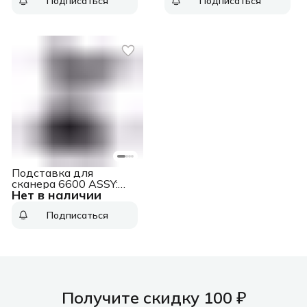
Подписаться
Подписаться
stand, Black
smart version ASSY:
Foldable stand for
NVH300 series non-
smart version
Подставка для
сканера 6600 ASSY:
Нет в наличии
6600 Stand, Black ASSY:
6600 Stand, Black
Подписаться
Получите скидку 100 ₽