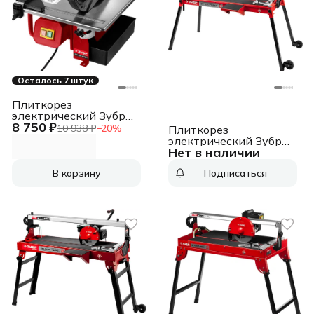
Осталось 7 штук
Плиткорез
электрический Зубр
8 750 ₽
Мастер ЭП-180-600Н
10 938 ₽
−
20
%
Плиткорез
600Вт красный/
электрический Зубр
черный
Нет в наличии
Мастер ЭП-250-1200С
1200Вт красный
В корзину
Подписаться