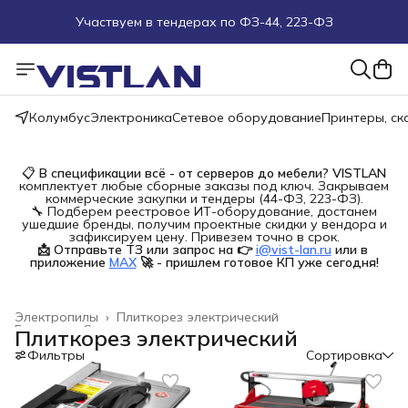
Участвуем в тендерах по ФЗ-44, 223-ФЗ
Поможем подобрать оборудование под ТЗ
Пуско-наладочные работы
Колумбус
Электроника
Сетевое оборудование
Принтеры, с
Пришлите запрос на e-mail или в чат
📋
В спецификации всё - от серверов до мебели?
VISTLAN
комплектует любые сборные заказы под ключ. Закрываем
Более 100 000 позиций в наличии и под заказ
коммерческие закупки и тендеры (44-ФЗ, 223-ФЗ).
🔧 Подберем реестровое ИТ-оборудование, достанем
ушедшие бренды, получим проектные скидки у вендора и
зафиксируем цену. Привезем точно в срок.
📩 Отправьте ТЗ или запрос на 👉
i@vist-lan.ru
или в 
приложение
MAX
🚀 - пришлем готовое КП уже сегодня!
Электропилы
›
Плиткорез электрический
Главная
›
Строительство и ремонт
›
Плиткорез электрический
Фильтры
Сортировка