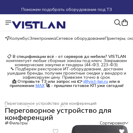
Поможем подобрать оборудование под ТЗ
Пуско-наладочные работы
Пришлите запрос на e-mail или в чат
Колумбус
Электроника
Сетевое оборудование
Принтеры, с
Более 100 000 позиций в наличии и под заказ
📋
В спецификации всё - от серверов до мебели?
VISTLAN
комплектует любые сборные заказы под ключ. Закрываем
коммерческие закупки и тендеры (44-ФЗ, 223-ФЗ).
🔧 Подберем реестровое ИТ-оборудование, достанем
ушедшие бренды, получим проектные скидки у вендора и
зафиксируем цену. Привезем точно в срок.
📩 Отправьте ТЗ или запрос на 👉
i@vist-lan.ru
или в 
приложение
MAX
🚀 - пришлем готовое КП уже сегодня!
Переговорное устройство для конференций
Главная
›
Электроника
›
Офисная техника
›
Переговорное устройство для
конференций
Фильтры
Сортировка