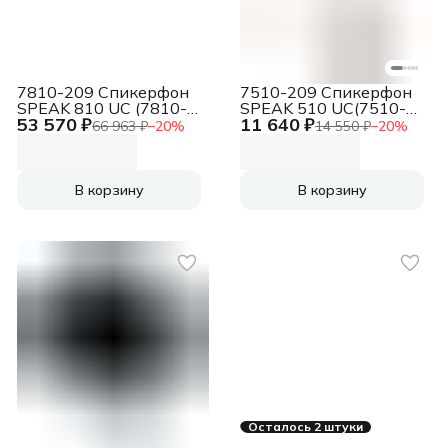
7810-209 Спикерфон
7510-209 Спикерфон
SPEAK 810 UC (7810-
SPEAK 510 UC(7510-
53 570 ₽
11 640 ₽
209)
209)
66 963 ₽
−
20
%
14 550 ₽
−
20
%
В корзину
В корзину
Осталось 2 штуки