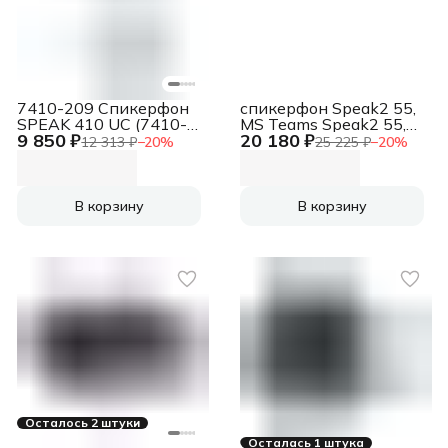
7410-209 Спикерфон
спикерфон Speak2 55,
SPEAK 410 UC (7410-
MS Teams Speak2 55,
9 850 ₽
20 180 ₽
209)
MS Teams
12 313 ₽
−
20
%
25 225 ₽
−
20
%
В корзину
В корзину
Осталось 2 штуки
Осталась 1 штука