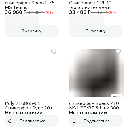
спикерфон Speak2 75,
Спикерфон CPE40
MS Teams,
(дополнительный
36 960 ₽
33 480 ₽
Link380/390a Speak2
спикерфон для CP50,
46 200 ₽
−
20
%
41 850 ₽
−
20
%
75, MS Teams,
AMS 2 года), шт CPE40
Link380/390a
(дополнительный
спикерфон для CP50,
AMS 2 года), шт
В корзину
В корзину
Poly 216865-01
спикерфон Speak 710
Спикерфон Sync 20+,
MS USB/BT & Link 380a
Нет в наличии
Нет в наличии
Sy20 Usb-A/Bt Adapter
Speak 710 MS USB/BT
Ww
& Link 380a
Подписаться
Подписаться