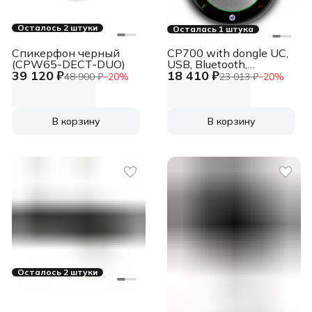
Осталось 2 штуки
Осталась 1 штука
Спикерфон черный
CP700 with dongle UC,
(CPW65-DECT-DUO)
USB, Bluetooth,
39 120 ₽
18 410 ₽
встроенная батарея, 2
48 900 ₽
−
20
%
23 013 ₽
−
20
%
встроенных
микрофона, BT50 в
комплекте, шт
В корзину
В корзину
Осталось 2 штуки