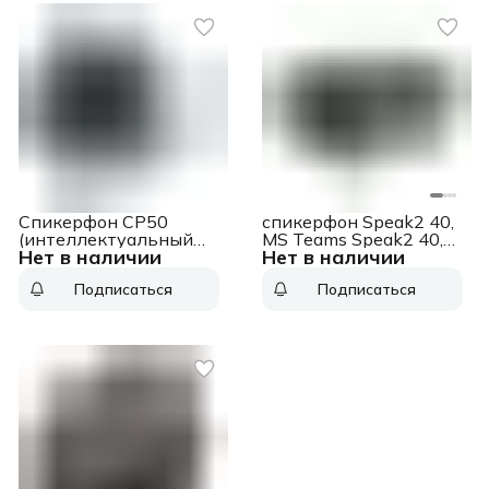
Спикерфон CP50
спикерфон Speak2 40,
(интеллектуальный
MS Teams Speak2 40,
Нет в наличии
Нет в наличии
спикерфон, USB,
MS Teams
Bluetooth, VCH, 8
Подписаться
Подписаться
встроенных
микрофонов, AMS 2
года), шт CP50
(интеллектуальный
спикерфон, USB,
Bluetooth, VCH, 8
встроенных
микрофонов, AMS 2
года), шт