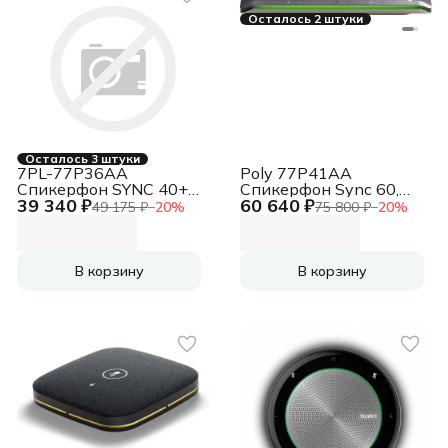
Осталось 2 штуки
Осталось 3 штуки
7PL-77P36AA
Poly 77P41AA
Спикерфон SYNC 40+,
Спикерфон Sync 60,
39 340 ₽
60 640 ₽
SY40-M USB-A/BT600
Sy60-M Ww
49 175 ₽
−
20
%
75 800 ₽
−
20
%
WW
В корзину
В корзину