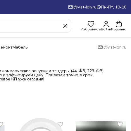
i@vist-lan.ru
Пн-Пт, 10-18
Избранное
Войти
Корзина
ремонт
Мебель
i@vist-lan.ru
коммерческие закупки и тендеры (44-ФЗ, 223-ФЗ).
и зафиксируем цену. Привезем точно в срок.
товое КП уже сегодня!