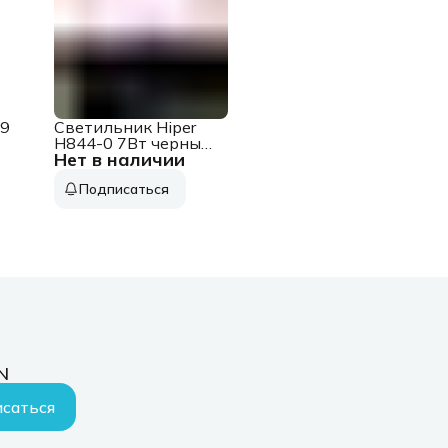
 9
Светильник Hiper
H844-0 7Вт черный/
Нет в наличии
прозрач.
Подписаться
N
саться