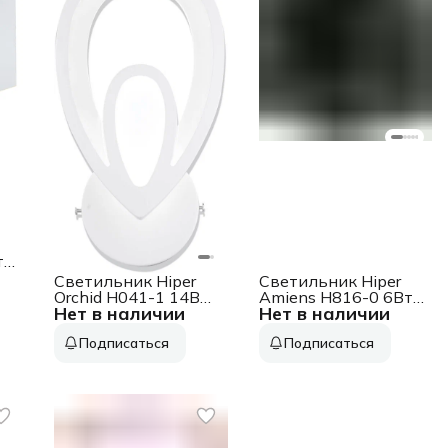
т
Светильник Hiper
Светильник Hiper
Orchid H041-1 14Вт
Amiens H816-0 6Вт
Нет в наличии
Нет в наличии
4000K цв.св.:белый
4000K цв.св.:белый
нейтральный венге
нейтральный
Подписаться
Подписаться
черный