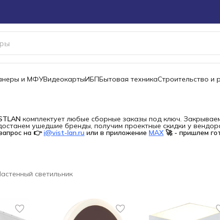
канеры и МФУ
Видеокарты
ИБП
Бытовая техника
Строительство и 
ISTLAN
комплектует любые сборные заказы под ключ. Закрываем 
останем ушедшие бренды, получим проектные скидки у вендора 
запрос на 👉
i@vist-lan.ru
или в приложение
MAX
🚀 - пришлем го
астенный светильник