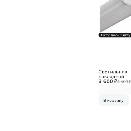
Осталось 3 шту
Светильник
накладной
3 600 ₽
универсальн
4 500 
люминесцент
КСЕНОН, 2х36
ЭПРА (без лам
11236113
В корзину