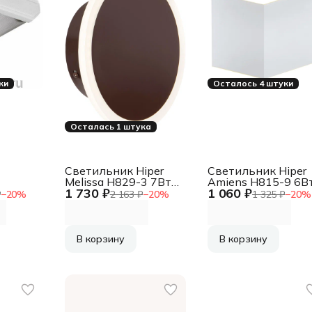
ки
Осталось 4 штуки
Осталась 1 штука
Светильник Hiper
Светильник Hiper
Melissa H829-3 7Вт
Amiens H815-9 6В
1 730 ₽
1 060 ₽
ый
4000K цв.св.:белый
4000K белый
₽
−
20
%
2 163 ₽
−
20
%
1 325 ₽
−
20
%
ный,
нейтральный
 Вт,
кофейный
пы),
В корзину
В корзину