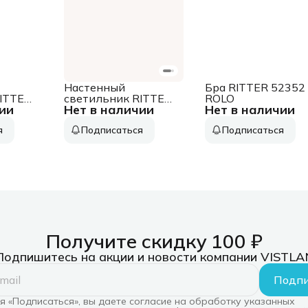
Настенный
Бра RITTER 52352
ITTER
светильник RITTER
ROLO
ии
Нет в наличии
Нет в наличии
IMO
52351 2 PALERMO
4200K/6400K
я
Подписаться
Подписаться
Получите скидку 100 ₽
Подпишитесь на акции и новости компании VISTLA
Подпи
 «Подписаться», вы даете согласие на обработку указанных