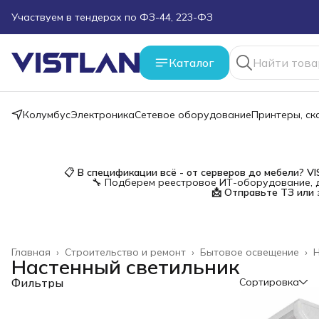
Участвуем в тендерах по ФЗ-44, 223-ФЗ
Поможем подобрать оборудование под ТЗ
Каталог
Пуско-наладочные работы
Пришлите запрос на e-mail или в чат
Колумбус
Электроника
Сетевое оборудование
Принтеры, с
Более 100 000 позиций в наличии и под заказ
📋
В спецификации всё - от серверов до мебели?
V
🔧 Подберем реестровое ИТ-оборудование, д
📩 Отправьте ТЗ или 
Главная
›
Строительство и ремонт
›
Бытовое освещение
›
Н
Настенный светильник
Фильтры
Сортировка