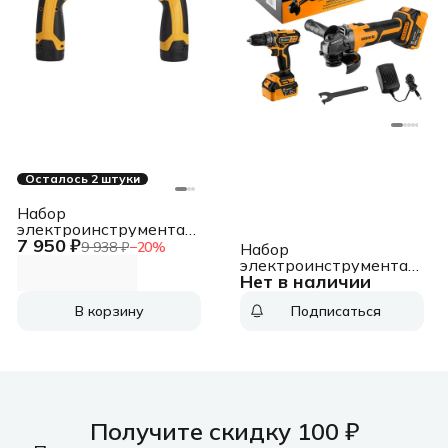
Осталось 2 штуки
Набор
электроинструмента
7 950 ₽
Deko 063-4107 в
9 938 ₽
−
20
%
Набор
компл.:2инструм.
электроинструмента
Нет в наличии
Deko
DKCD20/DKAG20-125
В корзину
Подписаться
(063-4204) в
компл.:2инструм.
Получите скидку 100 ₽