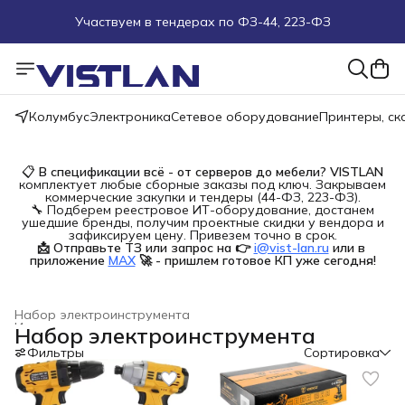
Участвуем в тендерах по ФЗ-44, 223-ФЗ
Поможем подобрать оборудование под ТЗ
Пуско-наладочные работы
Колумбус
Электроника
Сетевое оборудование
Принтеры, с
Пришлите запрос на e-mail или в чат
📋
В спецификации всё - от серверов до мебели?
VISTLAN
комплектует любые сборные заказы под ключ. Закрываем
Более 100 000 позиций в наличии и под заказ
коммерческие закупки и тендеры (44-ФЗ, 223-ФЗ).
🔧 Подберем реестровое ИТ-оборудование, достанем
ушедшие бренды, получим проектные скидки у вендора и
зафиксируем цену. Привезем точно в срок.
📩 Отправьте ТЗ или запрос на 👉
i@vist-lan.ru
или в 
приложение
MAX
🚀 - пришлем готовое КП уже сегодня!
Набор электроинструмента
Инструменты для ремонта и строительства
›
Набор электроинструмента
Главная
›
Строительство и ремонт
›
Фильтры
Сортировка