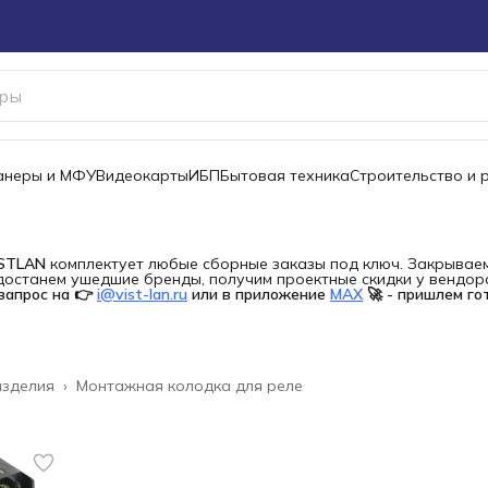
канеры и МФУ
Видеокарты
ИБП
Бытовая техника
Строительство и 
ISTLAN
комплектует любые сборные заказы под ключ. Закрываем 
останем ушедшие бренды, получим проектные скидки у вендора 
запрос на 👉
i@vist-lan.ru
или в приложение
MAX
🚀 - пришлем го
изделия
›
Монтажная колодка для реле