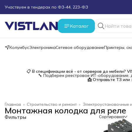
Участвуем в тендерах по ФЗ-44, 223-ФЗ
Поможем подобрать оборудование под ТЗ
Каталог
Пуско-наладочные работы
Колумбус
Электроника
Сетевое оборудование
Принтеры, с
Пришлите запрос на e-mail или в чат
Более 100 000 позиций в наличии и под заказ
📋
В спецификации всё - от серверов до мебели?
V
🔧 Подберем реестровое ИТ-оборудование, д
📩 Отправьте ТЗ или 
Главная
›
Строительство и ремонт
›
Электроустановочные 
Монтажная колодка для реле
Фильтры
Сортировка