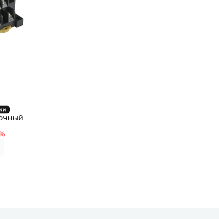
ки
точный
14A)
%
0
-4)