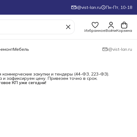
i@vist-lan.ru
Пн-Пт, 10-18
Избранное
Войти
Корзина
ремонт
Мебель
i@vist-lan.ru
коммерческие закупки и тендеры (44-ФЗ, 223-ФЗ).
и зафиксируем цену. Привезем точно в срок.
товое КП уже сегодня!