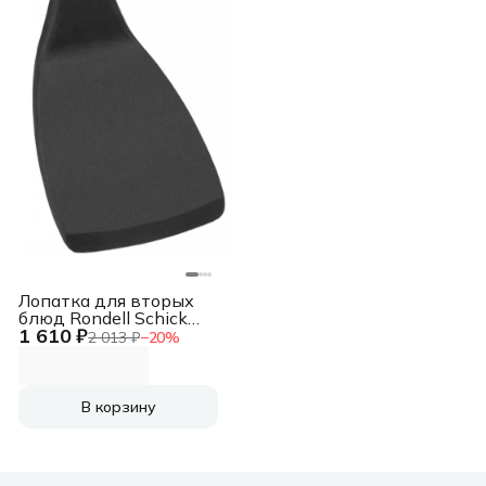
Лопатка для вторых
блюд Rondell Schick
1 610 ₽
RD-636 черный/
2 013 ₽
−
20
%
стальной
упак.:картонная
подложка
В корзину