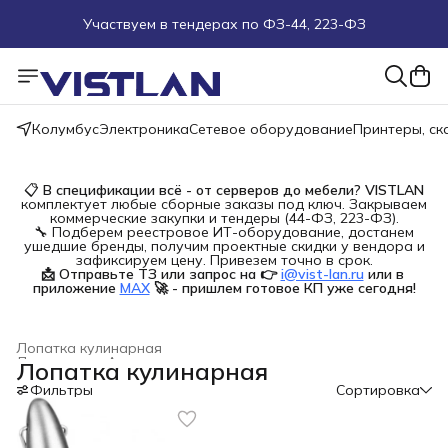
Участвуем в тендерах по ФЗ-44, 223-ФЗ
Поможем подобрать оборудование под ТЗ
Пуско-наладочные работы
Колумбус
Электроника
Сетевое оборудование
Принтеры, с
Пришлите запрос на e-mail или в чат
📋
В спецификации всё - от серверов до мебели?
VISTLAN
комплектует любые сборные заказы под ключ. Закрываем
Более 100 000 позиций в наличии и под заказ
коммерческие закупки и тендеры (44-ФЗ, 223-ФЗ).
🔧 Подберем реестровое ИТ-оборудование, достанем
ушедшие бренды, получим проектные скидки у вендора и
зафиксируем цену. Привезем точно в срок.
📩 Отправьте ТЗ или запрос на 👉
i@vist-lan.ru
или в 
приложение
MAX
🚀 - пришлем готовое КП уже сегодня!
Лопатка кулинарная
Дом и сад
›
Аксессуары для приготовления пищи
›
Лопатка кулинарная
Главная
›
Фильтры
Сортировка