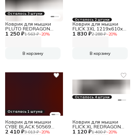
Осталось 3 штуки
Осталось 2 штуки
Коврик для мышки
Коврик для мышки
PLUTO REDRAGON
FLICK 3XL 1219x610x3
1 250 ₽
1 830 ₽
77588 DEFENDER
REDRAGON 70787
1 563 ₽
−
20
%
2 288 ₽
−
20
%
DEFENDER
В корзину
В корзину
Осталось 4 штуки
Осталась 1 штука
Коврик для мышки
Коврик для мышки
CYBE BLACK 50569
FLICK XL REDRAGON
2 410 ₽
1 120 ₽
DEFENDER
77990 DEFENDER
3 013 ₽
−
20
%
1 400 ₽
−
20
%