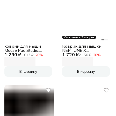
Осталось 3 штуки
коврик для мыши
Коврик для мышки
Mouse Pad Studio,
NEPTUNE X
1 290 ₽
1 720 ₽
200x230mm, Graphite,
800X300X4
1 613 ₽
−
20
%
2 150 ₽
−
20
%
[956-000049] Mouse
REDRAGON 71762
Pad Studio,
DEFENDER
200x230mm, Graphite,
[956-000049]
В корзину
В корзину