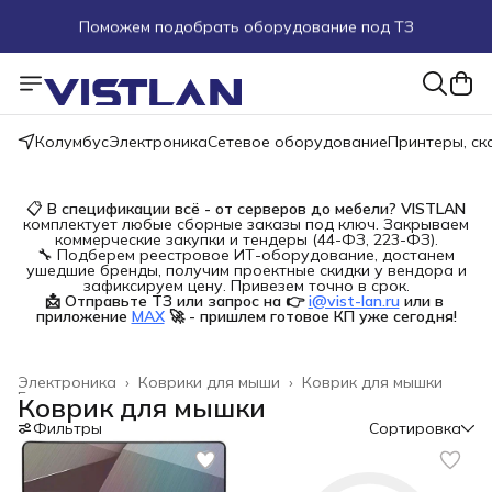
Поможем подобрать оборудование под ТЗ
Пуско-наладочные работы
Пришлите запрос на e-mail или в чат
Колумбус
Электроника
Сетевое оборудование
Принтеры, с
Более 100 000 позиций в наличии и под заказ
📋
В спецификации всё - от серверов до мебели?
VISTLAN
комплектует любые сборные заказы под ключ. Закрываем
коммерческие закупки и тендеры (44-ФЗ, 223-ФЗ).
🔧 Подберем реестровое ИТ-оборудование, достанем
ушедшие бренды, получим проектные скидки у вендора и
зафиксируем цену. Привезем точно в срок.
📩 Отправьте ТЗ или запрос на 👉
i@vist-lan.ru
или в 
приложение
MAX
🚀 - пришлем готовое КП уже сегодня!
Электроника
›
Коврики для мыши
›
Коврик для мышки
Главная
›
Коврик для мышки
Фильтры
Сортировка