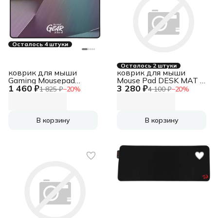
Осталось 4 штуки
Осталось 2 штуки
коврик для мыши
коврик для мыши
Gaming Mousepad
Mouse Pad DESK MAT -
1 460 ₽
3 280 ₽
AGILITY GD22 GLEAM
STUDIO SERIES,
1 825 ₽
−
20
%
4 100 ₽
−
20
%
EDITION
300x700mm, тёмно-
320x220x3mm Gaming
розовый, [956-000053]
Mousepad AGILITY
Mouse Pad DESK MAT -
GD22 GLEAM EDITION
STUDIO SERIES,
В корзину
В корзину
320x220x3mm
300x700mm, тёмно-
розовый, [956-000053]