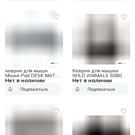
200x230mm, Blue,
000054] Mouse Pad
[956-000051]
DESK MAT - STUDIO
SERIES, 300x700mm,
лавандовый, [956-
000054]
коврик для мыши
Коврик для мышки
Mouse Pad DESK MAT -
WILD ANIMALS 50803
Нет в наличии
Нет в наличии
STUDIO SERIES,
DEFENDER
300x700mm, Mid Grey,
Подписаться
Подписаться
[956-000052] Mouse
Pad DESK MAT -
STUDIO SERIES,
300x700mm, Mid Grey,
[956-000052]