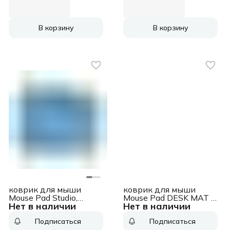
В корзину
В корзину
коврик для мыши
коврик для мыши
Mouse Pad Studio,
Mouse Pad DESK MAT -
Нет в наличии
Нет в наличии
200x230mm, Blue,
STUDIO SERIES,
[956-000051] Mouse
300x700mm,
Подписаться
Подписаться
Pad Studio,
лавандовый, [956-