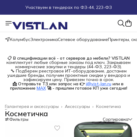
Участвуем в тендерах по ФЗ-44, 223-ФЗ
Поможем подобрать оборудование под ТЗ
Пуско-наладочные работы
Колумбус
Электроника
Сетевое оборудование
Принтеры, с
Пришлите запрос на e-mail или в чат
📋
В спецификации всё - от серверов до мебели?
VISTLAN
комплектует любые сборные заказы под ключ. Закрываем
Более 100 000 позиций в наличии и под заказ
коммерческие закупки и тендеры (44-ФЗ, 223-ФЗ).
🔧 Подберем реестровое ИТ-оборудование, достанем
ушедшие бренды, получим проектные скидки у вендора и
зафиксируем цену. Привезем точно в срок.
📩 Отправьте ТЗ или запрос на 👉
i@vist-lan.ru
или в 
приложение
MAX
🚀 - пришлем готовое КП уже сегодня!
Галантерея и аксессуары
›
Аксессуары
›
Косметичка
Главная
›
Косметичка
Фильтры
Сортировка