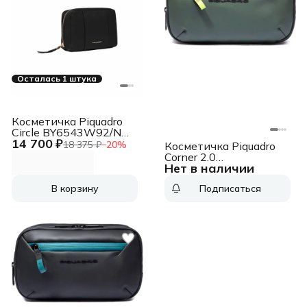
Осталась 1 штука
Косметичка Piquadro
Circle BY6543W92/N
14 700 ₽
черный натур.кожа
18 375 ₽
−
20
%
Косметичка Piquadro
Corner 2.0
Нет в наличии
BY6380C2OW/VE
зеленый полиэстер
В корзину
Подписаться