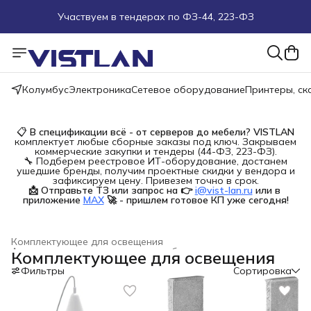
Участвуем в тендерах по ФЗ-44, 223-ФЗ
Поможем подобрать оборудование под ТЗ
Пуско-наладочные работы
Колумбус
Электроника
Сетевое оборудование
Принтеры, с
Пришлите запрос на e-mail или в чат
📋
В спецификации всё - от серверов до мебели?
VISTLAN
комплектует любые сборные заказы под ключ. Закрываем
Более 100 000 позиций в наличии и под заказ
коммерческие закупки и тендеры (44-ФЗ, 223-ФЗ).
🔧 Подберем реестровое ИТ-оборудование, достанем
ушедшие бренды, получим проектные скидки у вендора и
зафиксируем цену. Привезем точно в срок.
📩 Отправьте ТЗ или запрос на 👉
i@vist-lan.ru
или в 
приложение
MAX
🚀 - пришлем готовое КП уже сегодня!
Комплектующее для освещения
Аксессуары, комплектующие для бытового освещения
›
Комплектующее для освещения
Главная
›
Строительство и ремонт
›
Фильтры
Сортировка