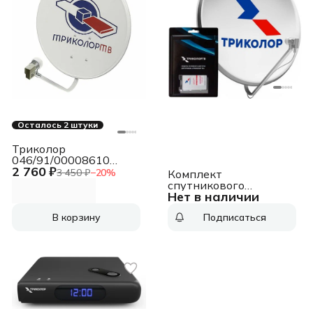
Осталось 2 штуки
Триколор
046/91/00008610
2 760 ₽
Комплект
3 450 ₽
−
20
%
Комплект
установщика
спутникового
спутникового
Нет в наличии
телевидения
телевидения СТВ-0.55
Триколор UHD Европа
В корзину
Подписаться
с модулем условного
доступа