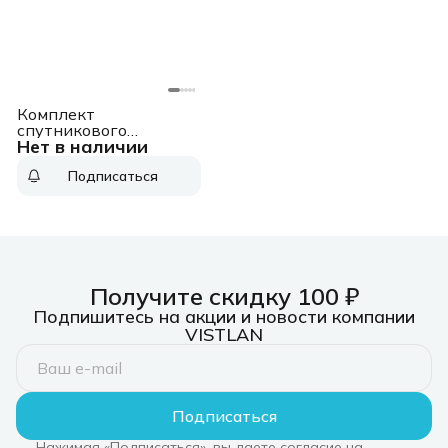
Комплект
спутникового
Нет в наличии
телевидения
Триколор GS Hub 2 Box
Подписаться
черный
Получите скидку 100 ₽
Подпишитесь на акции и новости компании
VISTLAN
Подписаться
Нажимая «Подписаться», вы даете согласие на