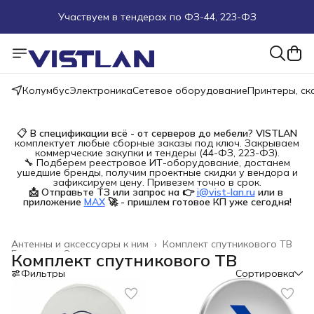
Участвуем в тендерах по ФЗ-44, 223-ФЗ
Поможем подобрать оборудование под ТЗ
Пуско-наладочные работы
Колумбус
Электроника
Сетевое оборудование
Принтеры, с
Пришлите запрос на e-mail или в чат
📋
В спецификации всё - от серверов до мебели?
VISTLAN
комплектует любые сборные заказы под ключ. Закрываем
Более 100 000 позиций в наличии и под заказ
коммерческие закупки и тендеры (44-ФЗ, 223-ФЗ).
🔧 Подберем реестровое ИТ-оборудование, достанем
ушедшие бренды, получим проектные скидки у вендора и
зафиксируем цену. Привезем точно в срок.
📩 Отправьте ТЗ или запрос на 👉
i@vist-lan.ru
или в 
приложение
MAX
🚀 - пришлем готовое КП уже сегодня!
Антенны и аксессуары к ним
›
Комплект спутникового ТВ
Главная
›
Электроника
›
Комплект спутникового ТВ
Фильтры
Сортировка