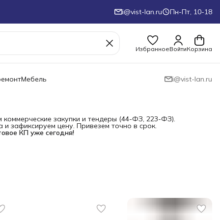
i@vist-lan.ru
Пн-Пт, 10-18
Избранное
Войти
Корзина
ремонт
Мебель
i@vist-lan.ru
коммерческие закупки и тендеры (44-ФЗ, 223-ФЗ).
и зафиксируем цену. Привезем точно в срок.
товое КП уже сегодня!