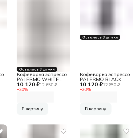
Осталось 3 штуки
Осталось 3 штуки
со
Кофеварка эспрессо
Кофеварка эспрессо
PALERMO WHITE
PALERMO BLACK
10 120 ₽
10 120 ₽
UFESA
UFESA
12 650 ₽
12 650 ₽
−
20
%
−
20
%
В корзину
В корзину