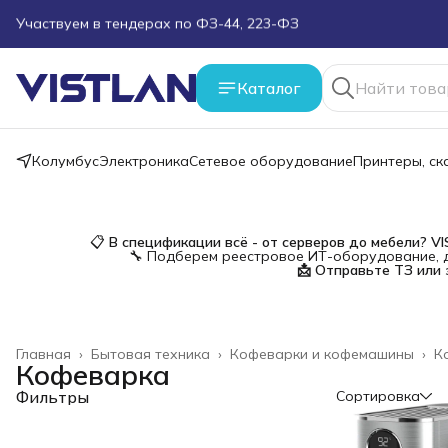
Поможем подобрать оборудование под ТЗ
Пуско-наладочные работы
Каталог
Пришлите запрос на e-mail или в чат
Колумбус
Электроника
Сетевое оборудование
Принтеры, с
Более 100 000 позиций в наличии и под заказ
📋
В спецификации всё - от серверов до мебели?
V
🔧 Подберем реестровое ИТ-оборудование, д
📩 Отправьте ТЗ или 
Главная
›
Бытовая техника
›
Кофеварки и кофемашины
›
К
Кофеварка
Фильтры
Сортировка