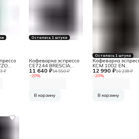
ки
Осталась 1 штука
Осталась 1 штука
прессо
Кофеварка эспрессо
Кофеварка эспрес
ZZO
CE7244 BRESCIA
KCM 1002 EN
11 640 ₽
12 990 ₽
UFESA
KORTING
3 ₽
14 550 ₽
16 238 ₽
−
20
%
−
20
%
В корзину
В корзину