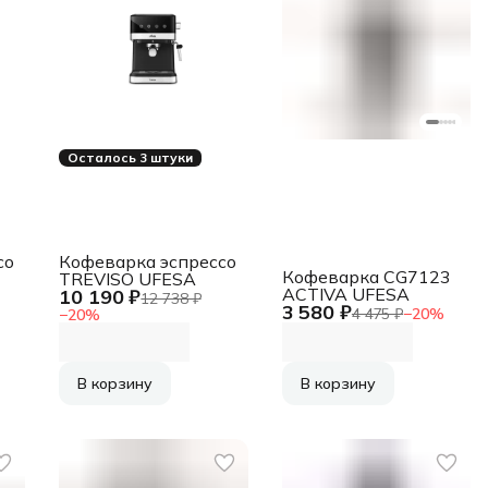
Осталось 3 штуки
со
Кофеварка эспрессо
Кофеварка CG7123
TREVISO UFESA
ACTIVA UFESA
10 190 ₽
12 738 ₽
3 580 ₽
4 475 ₽
−
20
%
−
20
%
В корзину
В корзину