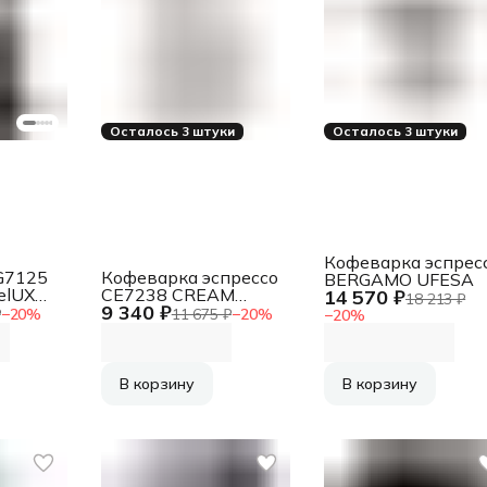
Осталось 3 штуки
Осталось 3 штуки
Кофеварка эспрес
G7125
Кофеварка эспрессо
BERGAMO UFESA
DelUX
CE7238 CREAM
14 570 ₽
18 213 ₽
9 340 ₽
UFESA
₽
−
20
%
11 675 ₽
−
20
%
−
20
%
В корзину
В корзину