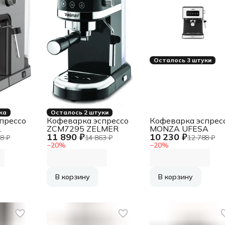
Осталось 3 штуки
ка
Осталось 2 штуки
прессо
Кофеварка эспрессо
Кофеварка эспрес
ZCM7295 ZELMER
MONZA UFESA
11 890 ₽
10 230 ₽
8 ₽
14 863 ₽
12 788 ₽
−
20
%
−
20
%
В корзину
В корзину