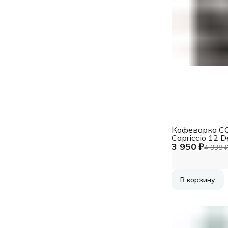
Кофеварка C
Capriccio 12 
3 950 ₽
UFESA
4 938 
В корзину