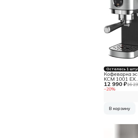
Осталась 1 шту
Кофеварка эс
KCM 1001 EX
12 990 ₽
KORTING
16 23
−
20
%
В корзину