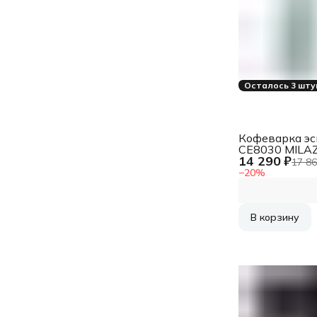
Осталось 3 шту
Кофеварка эс
CE8030 MILA
14 290 ₽
UFESA
17 86
−
20
%
В корзину