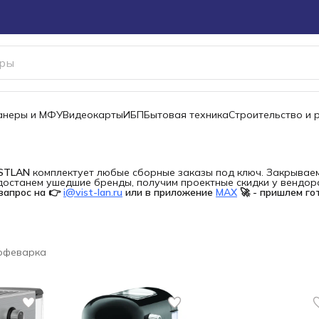
канеры и МФУ
Видеокарты
ИБП
Бытовая техника
Строительство и 
ISTLAN
комплектует любые сборные заказы под ключ. Закрываем 
останем ушедшие бренды, получим проектные скидки у вендора 
запрос на 👉
i@vist-lan.ru
или в приложение
MAX
🚀 - пришлем го
офеварка