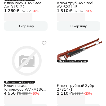
Ключ гаечн. Av Steel
Ключ труб. Av Steel
AV-315122
AV-623115
1 260 ₽
1 310 ₽
1 575 ₽
−
20
%
1 638 ₽
−
20
%
В корзину
В корзину
Осталось 2 штуки
Осталось 2 штуки
Ключ накид.
Ключ трубный Зубр
Jonnesway W77A136
27314-1
4 550 ₽
1 110 ₽
(46322)
5 688 ₽
−
20
%
1 388 ₽
−
20
%