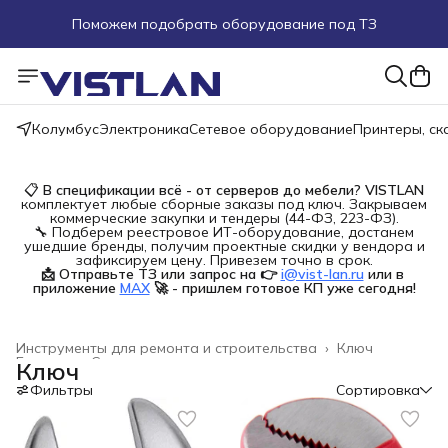
Поможем подобрать оборудование под ТЗ
Пуско-наладочные работы
Пришлите запрос на e-mail или в чат
Колумбус
Электроника
Сетевое оборудование
Принтеры, с
Более 100 000 позиций в наличии и под заказ
📋
В спецификации всё - от серверов до мебели?
VISTLAN
комплектует любые сборные заказы под ключ. Закрываем
коммерческие закупки и тендеры (44-ФЗ, 223-ФЗ).
🔧 Подберем реестровое ИТ-оборудование, достанем
ушедшие бренды, получим проектные скидки у вендора и
зафиксируем цену. Привезем точно в срок.
📩 Отправьте ТЗ или запрос на 👉
i@vist-lan.ru
или в 
приложение
MAX
🚀 - пришлем готовое КП уже сегодня!
Инструменты для ремонта и строительства
›
Ключ
Главная
›
Строительство и ремонт
›
Ключ
Фильтры
Сортировка