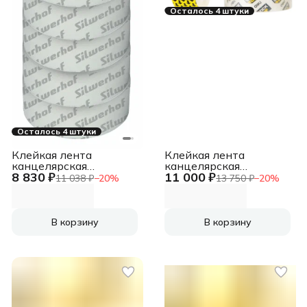
Осталось 4 штуки
Осталось 4 штуки
Клейкая лента
Клейкая лента
канцелярская
канцелярская
8 830 ₽
11 000 ₽
Silwerhof 481056
односторонняя Deli
11 038 ₽
−
20
%
13 750 ₽
−
20
%
прозрачная шир.15мм
E30065 супер
дл.33м 35мкр
прозрачная шир.18мм
полипропилен спайка
дл.27м (упак.:8шт)
В корзину
В корзину