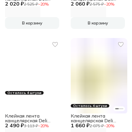
2 020 ₽
2 060 ₽
EA689 ассорти
EA690 прозрачная
2 525 ₽
−
20
%
2 575 ₽
−
20
%
шир.18мм дл.30м
шир.12мм дл.27м
38мкр (упак.:8шт)
38мкр (упак.:4шт)
В корзину
В корзину
Осталось 4 штуки
Осталось 4 штуки
Клейкая лента
Клейкая лента
канцелярская Deli
канцелярская Deli
2 490 ₽
1 660 ₽
EA30511 прозрачная
EA30411 прозрачная
3 113 ₽
−
20
%
2 075 ₽
−
20
%
шир.12мм дл.18.3м
шир.12мм дл.18.3м