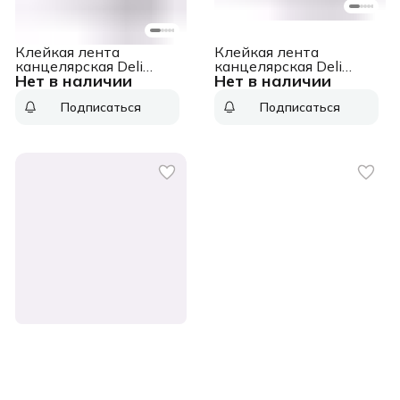
Клейкая лента
Клейкая лента
канцелярская Deli
канцелярская Deli
Нет в наличии
Нет в наличии
EA699 прозрачная
EA698 прозрачная
шир.48мм дл.90м
шир.48мм дл.50м
Подписаться
Подписаться
45мкр
48мкр