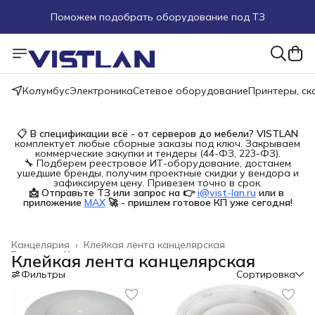
Поможем подобрать оборудование под ТЗ
Пуско-наладочные работы
Пришлите запрос на e-mail или в чат
Колумбус
Электроника
Сетевое оборудование
Принтеры, с
Более 100 000 позиций в наличии и под заказ
📋
В спецификации всё - от серверов до мебели?
VISTLAN
комплектует любые сборные заказы под ключ. Закрываем
коммерческие закупки и тендеры (44-ФЗ, 223-ФЗ).
🔧 Подберем реестровое ИТ-оборудование, достанем
ушедшие бренды, получим проектные скидки у вендора и
зафиксируем цену. Привезем точно в срок.
📩 Отправьте ТЗ или запрос на 👉
i@vist-lan.ru
или в 
приложение
MAX
🚀 - пришлем готовое КП уже сегодня!
Канцелярия
›
Клейкая лента канцелярская
Главная
›
Канцелярские товары
›
Клейкая лента канцелярская
Фильтры
Сортировка