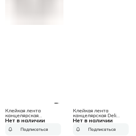
Клейкая лента
Клейкая лента
канцелярская
канцелярская Deli
Нет в наличии
Нет в наличии
Silwerhof 481059
EA30310 кристально-
прозрачная шир.19мм
прозрачная дл.33м для
Подписаться
Подписаться
дл.33м 35мкр
ленты 18мм
полипропилен спайка
(упак.:1шт)