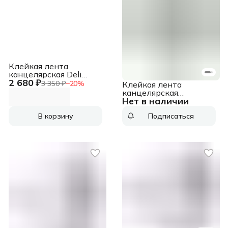
Клейкая лента
канцелярская Deli
2 680 ₽
EA30211 кристально-
3 350 ₽
−
20
%
Клейкая лента
прозрачная шир.18мм
канцелярская
дл.7.62м блистер
Нет в наличии
Silwerhof 481053
(упак.:1шт)
прозрачная шир.12мм
В корзину
Подписаться
дл.10м 35мкр
полипропилен спайка