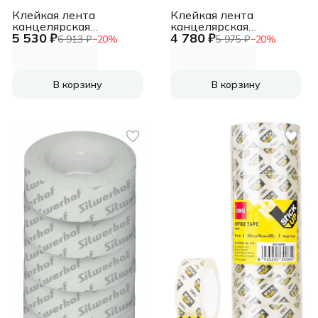
Клейкая лента
Клейкая лента
канцелярская
канцелярская
5 530 ₽
4 780 ₽
Silwerhof 481054
Silwerhof 481055
6 913 ₽
−
20
%
5 975 ₽
−
20
%
прозрачная шир.12мм
прозрачная шир.15мм
дл.33м 35мкр
дл.10м 35мкр
полипропилен спайка
полипропилен
В корзину
В корзину