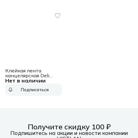
Клейкая лента
канцелярская Deli
Нет в наличии
EA30110 шир.18мм
дл.33м невидимая
Подписаться
(упак.:1шт)
Получите скидку 100 ₽
Подпишитесь на акции и новости компании