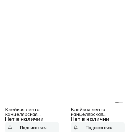
Клейкая лента
Клейкая лента
канцелярская
канцелярская
Нет в наличии
Нет в наличии
двусторонняя Deli
Silwerhof 481070
EA364 белая шир.18мм
прозрачная шир.19мм
Подписаться
Подписаться
дл.9.14м 80мкр
дл.10м 35мкр