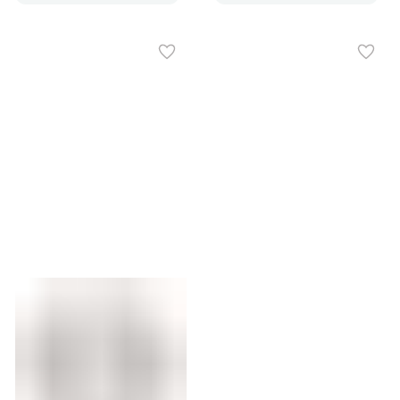
(упак.:16шт)
полипропилен спайка