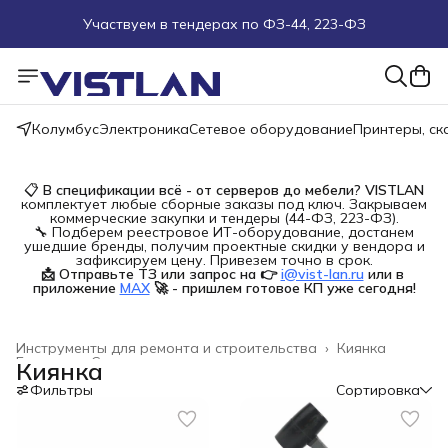
Участвуем в тендерах по ФЗ-44, 223-ФЗ
Поможем подобрать оборудование под ТЗ
Пуско-наладочные работы
Колумбус
Электроника
Сетевое оборудование
Принтеры, с
Пришлите запрос на e-mail или в чат
📋
В спецификации всё - от серверов до мебели?
VISTLAN
комплектует любые сборные заказы под ключ. Закрываем
Более 100 000 позиций в наличии и под заказ
коммерческие закупки и тендеры (44-ФЗ, 223-ФЗ).
🔧 Подберем реестровое ИТ-оборудование, достанем
ушедшие бренды, получим проектные скидки у вендора и
зафиксируем цену. Привезем точно в срок.
📩 Отправьте ТЗ или запрос на 👉
i@vist-lan.ru
или в 
приложение
MAX
🚀 - пришлем готовое КП уже сегодня!
Инструменты для ремонта и строительства
›
Киянка
Главная
›
Строительство и ремонт
›
Киянка
Фильтры
Сортировка