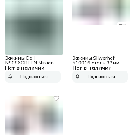
Зажимы Deli
Зажимы Silwerhof
NS086GREEN Nusign
510016 сталь 32мм
Нет в наличии
Нет в наличии
для клиппера 16мм
черный (упак.:12шт)
зеленый (упак.:50шт)
картонная коробка
Подписаться
Подписаться
картонная коробка