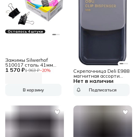
Осталось 4 штуки
Зажимы Silwerhof
510017 сталь 41мм
1 570 ₽
черный (упак.:12шт)
1 963 ₽
−
20
%
Скрепочница Deli E988
картонная коробка
магнитная ассорти
Нет в наличии
картонная коробка
В корзину
Подписаться