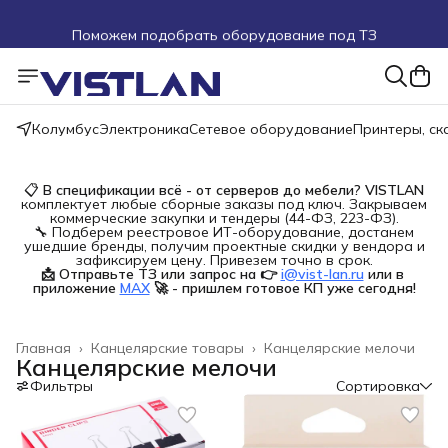
Поможем подобрать оборудование под ТЗ
Пуско-наладочные работы
Пришлите запрос на e-mail или в чат
Колумбус
Электроника
Сетевое оборудование
Принтеры, с
Более 100 000 позиций в наличии и под заказ
📋
В спецификации всё - от серверов до мебели?
VISTLAN
комплектует любые сборные заказы под ключ. Закрываем
коммерческие закупки и тендеры (44-ФЗ, 223-ФЗ).
🔧 Подберем реестровое ИТ-оборудование, достанем
ушедшие бренды, получим проектные скидки у вендора и
зафиксируем цену. Привезем точно в срок.
📩 Отправьте ТЗ или запрос на 👉
i@vist-lan.ru
или в 
приложение
MAX
🚀 - пришлем готовое КП уже сегодня!
Главная
›
Канцелярские товары
›
Канцелярские мелочи
Канцелярские мелочи
Фильтры
Сортировка