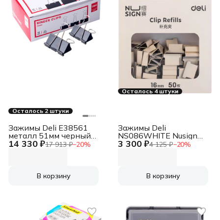
Осталось 4 штуки
Осталось 2 штуки
Зажимы Deli E38561
Зажимы Deli
металл 51мм черный
NS086WHITE Nusign
14 330 ₽
3 300 ₽
(упак.:12шт) картонная
для клиппера 16мм
17 913 ₽
−
20
%
4 125 ₽
−
20
%
коробка
белый (упак.:50шт)
картонная коробка
В корзину
В корзину