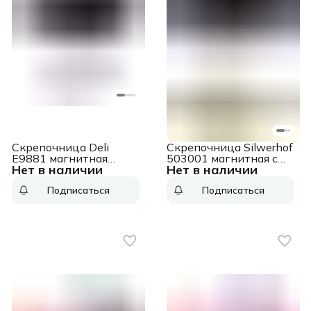
Скрепочница Deli
Скрепочница Silwerhof
E9881 магнитная
503001 магнитная с
Нет в наличии
Нет в наличии
прозрачный картонная
наполнением
коробка
прозрачный картонная
Подписаться
Подписаться
коробка