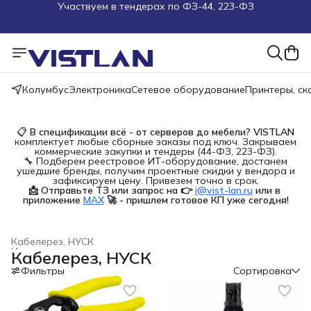
Поможем подобрать оборудование под ТЗ
Пуско-наладочные работы
Колумбус
Электроника
Сетевое оборудование
Принтеры, с
Пришлите запрос на e-mail или в чат
Более 100 000 позиций в наличии и под заказ
📋
В спецификации всё - от серверов до мебели?
VISTLAN
комплектует любые сборные заказы под ключ. Закрываем
коммерческие закупки и тендеры (44-ФЗ, 223-ФЗ).
🔧 Подберем реестровое ИТ-оборудование, достанем
ушедшие бренды, получим проектные скидки у вендора и
зафиксируем цену. Привезем точно в срок.
📩 Отправьте ТЗ или запрос на 👉
i@vist-lan.ru
или в 
приложение
MAX
🚀 - пришлем готовое КП уже сегодня!
Кабелерез, НУСК
Инструменты для ремонта и строительства
›
Кабелерез, НУСК
Главная
›
Строительство и ремонт
›
Фильтры
Сортировка