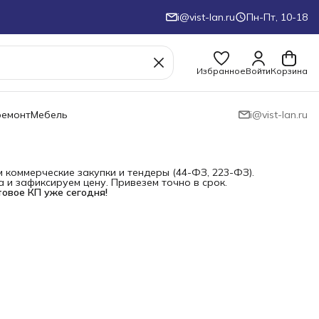
i@vist-lan.ru
Пн-Пт, 10-18
Избранное
Войти
Корзина
ремонт
Мебель
i@vist-lan.ru
коммерческие закупки и тендеры (44-ФЗ, 223-ФЗ).
и зафиксируем цену. Привезем точно в срок.
товое КП уже сегодня!