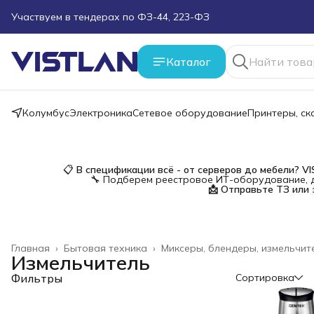
Участвуем в тендерах по ФЗ-44, 223-ФЗ
Поможем подобрать оборудование под ТЗ
Каталог
Пуско-наладочные работы
Колумбус
Электроника
Сетевое оборудование
Принтеры, с
Пришлите запрос на e-mail или в чат
Более 100 000 позиций в наличии и под заказ
📋
В спецификации всё - от серверов до мебели?
V
🔧 Подберем реестровое ИТ-оборудование, д
📩 Отправьте ТЗ или 
Главная
›
Бытовая техника
›
Миксеры, блендеры, измельчит
Измельчитель
Фильтры
Сортировка