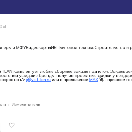
канеры и МФУ
Видеокарты
ИБП
Бытовая техника
Строительство и 
ISTLAN
комплектует любые сборные заказы под ключ. Закрываем 
останем ушедшие бренды, получим проектные скидки у вендора 
запрос на 👉
i@vist-lan.ru
или в приложение
MAX
🚀 - пришлем го
ели
›
Измельчитель