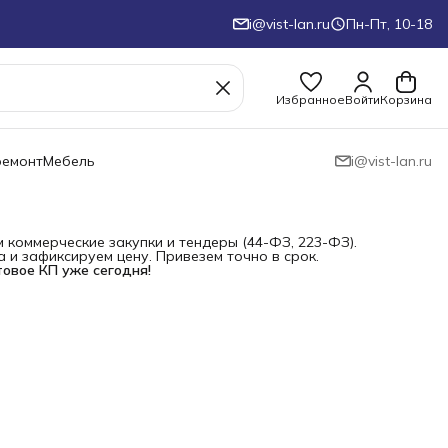
i@vist-lan.ru
Пн-Пт, 10-18
Избранное
Войти
Корзина
ремонт
Мебель
i@vist-lan.ru
коммерческие закупки и тендеры (44-ФЗ, 223-ФЗ).
и зафиксируем цену. Привезем точно в срок.
товое КП уже сегодня!