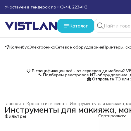
Участвуем в тендерах по ФЗ-44, 223-ФЗ
Поможем подобрать оборудование под ТЗ
Каталог
Пуско-наладочные работы
Колумбус
Электроника
Сетевое оборудование
Принтеры, с
Пришлите запрос на e-mail или в чат
Более 100 000 позиций в наличии и под заказ
📋
В спецификации всё - от серверов до мебели?
V
🔧 Подберем реестровое ИТ-оборудование, д
📩 Отправьте ТЗ или 
Главная
›
Красота и гигиена
›
Инструменты для макияжа, ма
Инструменты для макияжа, ман
Фильтры
Сортировка