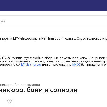
канеры и МФУ
Видеокарты
ИБП
Бытовая техника
Строительство и 
ISTLAN
комплектует любые сборные заказы под ключ. Закрываем 
останем ушедшие бренды, получим проектные скидки у вендора 
запрос на 👉
i@vist-lan.ru
или в приложение
MAX
🚀 - пришлем го
никюра, бани и солярия
икюра, бани и солярия