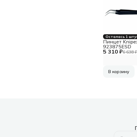
Осталась 1 шту
Пинцет Knipe
923875ESD
5 310 ₽
6 638 
В корзину