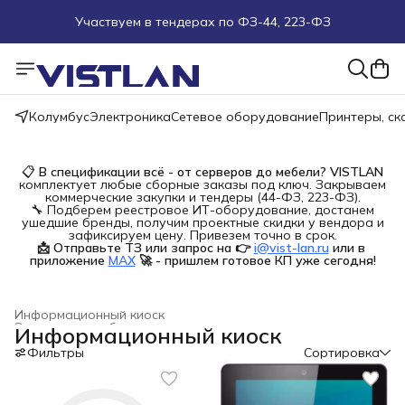
Участвуем в тендерах по ФЗ-44, 223-ФЗ
Поможем подобрать оборудование под ТЗ
Пуско-наладочные работы
Колумбус
Электроника
Сетевое оборудование
Принтеры, с
Пришлите запрос на e-mail или в чат
📋
В спецификации всё - от серверов до мебели?
VISTLAN
комплектует любые сборные заказы под ключ. Закрываем
Более 100 000 позиций в наличии и под заказ
коммерческие закупки и тендеры (44-ФЗ, 223-ФЗ).
🔧 Подберем реестровое ИТ-оборудование, достанем
ушедшие бренды, получим проектные скидки у вендора и
зафиксируем цену. Привезем точно в срок.
📩 Отправьте ТЗ или запрос на 👉
i@vist-lan.ru
или в 
приложение
MAX
🚀 - пришлем готовое КП уже сегодня!
Информационный киоск
Электронное оборудование для торговли
›
Информационный киоск
Главная
›
Электроника
›
Фильтры
Сортировка