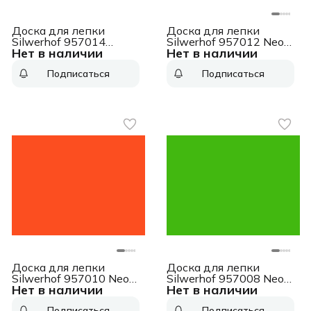
Доска для лепки
Доска для лепки
Silwerhof 957014
Silwerhof 957012 Neon
Нет в наличии
Нет в наличии
прямоугольная
прямоугольная A5
340x240мм 1мм
пластик 1мм розовый
Подписаться
Подписаться
цв.ассорт.
Доска для лепки
Доска для лепки
Silwerhof 957010 Neon
Silwerhof 957008 Neon
Нет в наличии
Нет в наличии
прямоугольная A5
прямоугольная A5
пластик 1мм
пластик 1мм зеленый
Подписаться
Подписаться