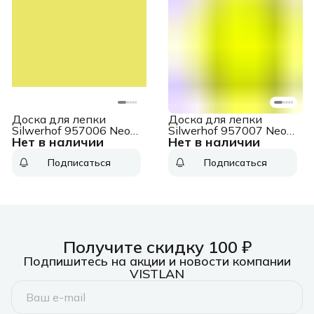
Доска для лепки
Доска для лепки
Silwerhof 957006 Neon
Silwerhof 957007 Neon
Нет в наличии
Нет в наличии
прямоугольная A5
прямоугольная A4
пластик 1мм желтый
пластик 1мм желтый
Подписаться
Подписаться
Получите скидку 100 ₽
Подпишитесь на акции и новости компании
VISTLAN