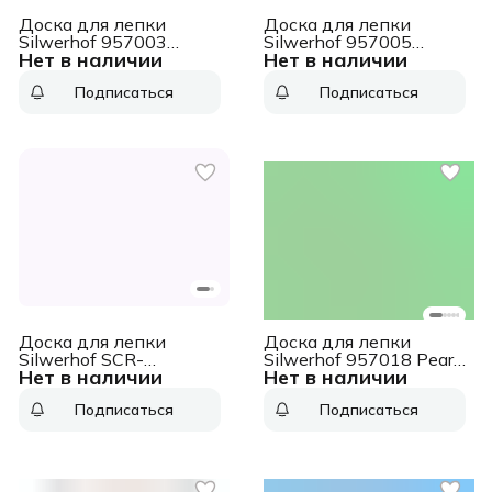
Доска для лепки
Доска для лепки
Silwerhof 957003
Silwerhof 957005
Нет в наличии
Нет в наличии
прямоугольная A5
прямоугольная A3
пластик 1мм цв.белый
пластик 1мм цв.белый
Подписаться
Подписаться
Доска для лепки
Доска для лепки
Silwerhof SCR-
Silwerhof 957018 Pearl
Нет в наличии
Нет в наличии
BORDA3WH Create
прямоугольная A4
прямоугольная A3 1мм
пластик зеленый
Подписаться
Подписаться
цв.белый