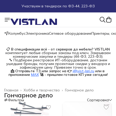
Поможем подобрать оборудование под ТЗ
Пуско-наладочные работы
Колумбус
Электроника
Сетевое оборудование
Принтеры, с
Пришлите запрос на e-mail или в чат
Более 100 000 позиций в наличии и под заказ
📋
В спецификации всё - от серверов до мебели?
VISTLAN
комплектует любые сборные заказы под ключ. Закрываем
коммерческие закупки и тендеры (44-ФЗ, 223-ФЗ).
🔧 Подберем реестровое ИТ-оборудование, достанем
ушедшие бренды, получим проектные скидки у вендора и
зафиксируем цену. Привезем точно в срок.
📩 Отправьте ТЗ или запрос на 👉
i@vist-lan.ru
или в 
приложение
MAX
🚀 - пришлем готовое КП уже сегодня!
Главная
›
Хобби и творчество
›
Гончарное дело
Гончарное дело
Фильтры
Сортировка