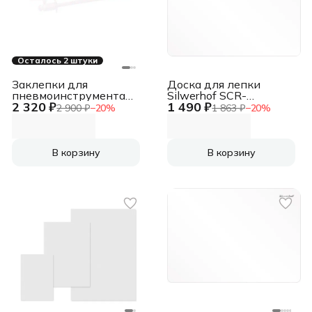
Осталось 2 штуки
Заклепки для
Доска для лепки
пневмоинструмента
Silwerhof SCR-
2 320 ₽
1 490 ₽
Fubag 140141
BORDA5WH Create
2 900 ₽
−
20
%
1 863 ₽
−
20
%
прямоугольная A5 1мм
цв.белый
В корзину
В корзину