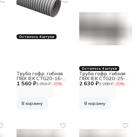
Осталось 4 штуки
Осталось 4 штуки
я
Труба гофр. гибкая
Труба гофр. гибкая
ПВХ IEK CTG20-16-
ПВХ IEK CTG20-25-
1 560 ₽
2 630 ₽
K41-100I
K41-050I
1 950 ₽
−
20
%
3 288 ₽
−
20
%
внеш.D=16мм с
внеш.D=25мм с
протяжкой 100м
протяжкой 50м сер.
сер.
В корзину
В корзину