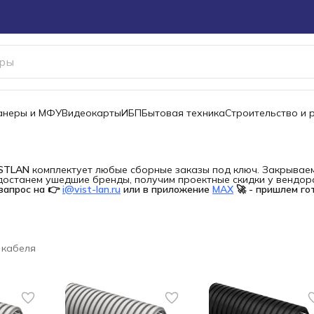
канеры и МФУ
Видеокарты
ИБП
Бытовая техника
Строительство и 
ISTLAN
комплектует любые сборные заказы под ключ. Закрываем 
останем ушедшие бренды, получим проектные скидки у вендора 
запрос на 👉
i@vist-lan.ru
или в приложение
MAX
🚀 - пришлем го
 кабеля