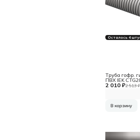
Осталось 4 шту
Труба гофр. г
ПВХ IEK CTG2
2 010 ₽
K41-025I
2 513 
внеш.D=32мм
протяжкой 25
В корзину