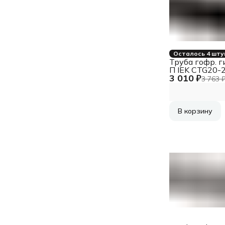
Осталось 4 шту
Труба гофр. г
П IEK CTG20-
3 010 ₽
K02-050-1
3 763 
внеш.D=25мм
протяжкой 5
чёрн.
В корзину