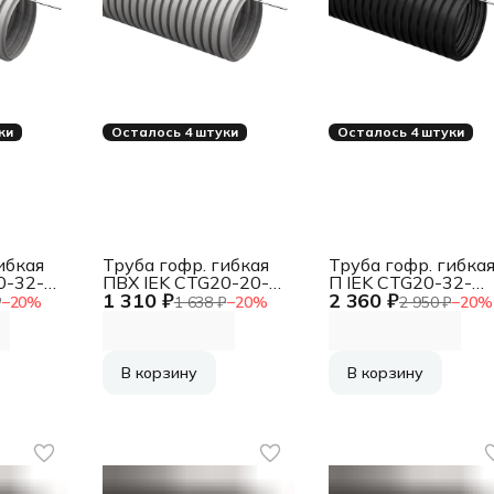
ки
Осталось 4 штуки
Осталось 4 штуки
ибкая
Труба гофр. гибкая
Труба гофр. гибка
0-32-
ПВХ IEK CTG20-20-
П IEK CTG20-32-
1 310 ₽
2 360 ₽
K41-050I
K02-025-1
₽
−
20
%
1 638 ₽
−
20
%
2 950 ₽
−
20
%
 с
внеш.D=20мм с
внеш.D=32мм с
м сер.
протяжкой 50м сер.
протяжкой 25м
чёрн.
В корзину
В корзину