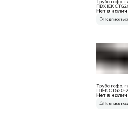
Труба гофр. г
ПВХ IEK CTG2
Нет в налич
K41-025I
внеш.D=25мм
Подписатьс
протяжкой 25
Труба гофр. г
П IEK CTG20-
Нет в налич
K02-025-1
внеш.D=25мм
Подписатьс
протяжкой 2
чёрн.