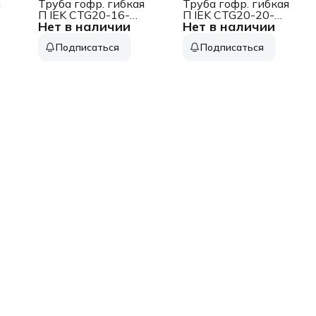
я
Труба гофр. гибкая
Труба гофр. гибкая
П IEK CTG20-16-
П IEK CTG20-20-
Нет в наличии
Нет в наличии
K02-025-1
K02-050-1
внеш.D=16мм с
внеш.D=20мм с
Подписаться
Подписаться
протяжкой 25м
протяжкой 50м
чёрн.
чёрн.