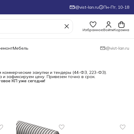
i@vist-lan.ru
Пн-Пт, 10-18
Избранное
Войти
Корзина
ремонт
Мебель
i@vist-lan.ru
коммерческие закупки и тендеры (44-ФЗ, 223-ФЗ).
и зафиксируем цену. Привезем точно в срок.
товое КП уже сегодня!