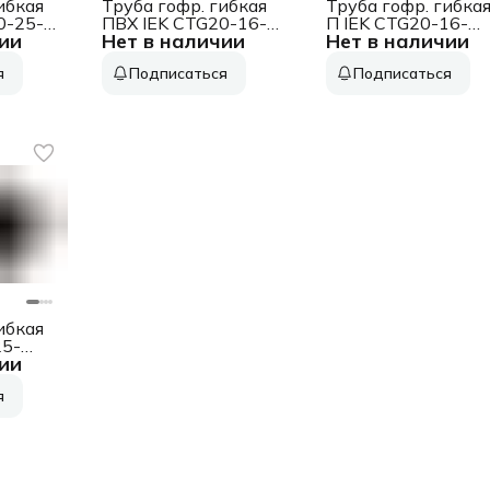
ибкая
Труба гофр. гибкая
Труба гофр. гибка
0-25-
ПВХ IEK CTG20-16-
П IEK CTG20-16-
ии
Нет в наличии
Нет в наличии
K41-050I
K02-050-1
 с
внеш.D=16мм с
внеш.D=16мм с
я
Подписаться
Подписаться
м сер.
протяжкой 50м сер.
протяжкой 50м
чёрн.
ибкая
25-
ии
 с
я
5м