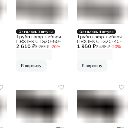
Осталось 4 штуки
Осталось 4 штуки
я
Труба гофр. гибкая
Труба гофр. гибкая
ПВХ IEK CTG20-50-
ПВХ IEK CTG20-40-
2 610 ₽
1 950 ₽
K41-015I
K41-015I
3 263 ₽
−
20
%
2 438 ₽
−
20
%
внеш.D=50мм с
внеш.D=40мм с
протяжкой 15м сер.
протяжкой 15м сер.
В корзину
В корзину