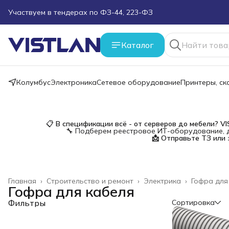
Поможем подобрать оборудование под ТЗ
Пуско-наладочные работы
Каталог
Пришлите запрос на e-mail или в чат
Колумбус
Электроника
Сетевое оборудование
Принтеры, с
Более 100 000 позиций в наличии и под заказ
📋
В спецификации всё - от серверов до мебели?
V
🔧 Подберем реестровое ИТ-оборудование, д
📩 Отправьте ТЗ или 
Главная
›
Строительство и ремонт
›
Электрика
›
Гофра для
Гофра для кабеля
Фильтры
Сортировка