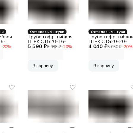
ки
Осталось 4 штуки
Осталось 4 штуки
ибкая
Труба гофр. гибкая
Труба гофр. гибка
25-
П IEK CTG20-16-
П IEK CTG20-20-
5 590 ₽
4 040 ₽
K02-100-1
K02-100-1
₽
−
20
%
6 988 ₽
−
20
%
5 050 ₽
−
20
%
 с
внеш.D=16мм с
внеш.D=20мм с
0м
протяжкой 100м
протяжкой 100м
чёрн.
чёрн.
В корзину
В корзину