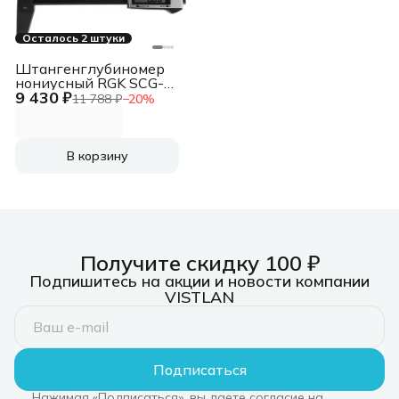
Осталось 2 штуки
Штангенглубиномер
нониусный RGK SCG-
9 430 ₽
100 черный
11 788 ₽
−
20
%
пластиковый футляр
(756945)
В корзину
Получите скидку 100 ₽
Подпишитесь на акции и новости компании
VISTLAN
Подписаться
Нажимая «Подписаться», вы даете согласие на