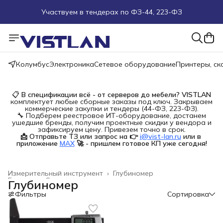
Участвуем в тендерах по ФЗ-44, 223-ФЗ
Поможем подобрать оборудование под ТЗ
Пуско-наладочные работы
Колумбус
Электроника
Сетевое оборудование
Принтеры, с
Пришлите запрос на e-mail или в чат
📋
В спецификации всё - от серверов до мебели?
VISTLAN
комплектует любые сборные заказы под ключ. Закрываем
Более 100 000 позиций в наличии и под заказ
коммерческие закупки и тендеры (44-ФЗ, 223-ФЗ).
🔧 Подберем реестровое ИТ-оборудование, достанем
ушедшие бренды, получим проектные скидки у вендора и
зафиксируем цену. Привезем точно в срок.
📩 Отправьте ТЗ или запрос на 👉
i@vist-lan.ru
или в 
приложение
MAX
🚀 - пришлем готовое КП уже сегодня!
Измерительный инструмент
›
Глубиномер
Главная
›
Строительство и ремонт
›
Глубиномер
Фильтры
Сортировка