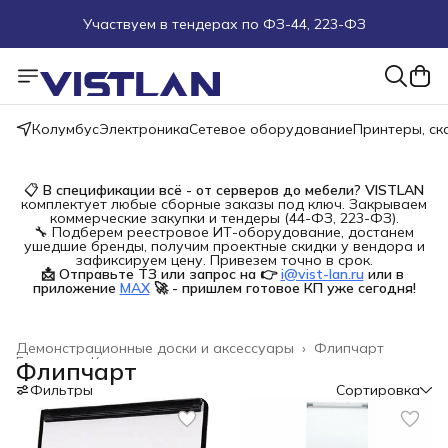
Участвуем в тендерах по ФЗ-44, 223-ФЗ
Поможем подобрать оборудование под ТЗ
Пуско-наладочные работы
Колумбус
Электроника
Сетевое оборудование
Принтеры, с
Пришлите запрос на e-mail или в чат
📋
В спецификации всё - от серверов до мебели?
VISTLAN
комплектует любые сборные заказы под ключ. Закрываем
Более 100 000 позиций в наличии и под заказ
коммерческие закупки и тендеры (44-ФЗ, 223-ФЗ).
🔧 Подберем реестровое ИТ-оборудование, достанем
ушедшие бренды, получим проектные скидки у вендора и
зафиксируем цену. Привезем точно в срок.
📩 Отправьте ТЗ или запрос на 👉
i@vist-lan.ru
или в 
приложение
MAX
🚀 - пришлем готовое КП уже сегодня!
Демонстрационные доски и аксессуары
›
Флипчарт
Главная
›
Канцелярские товары
›
Флипчарт
Фильтры
Сортировка