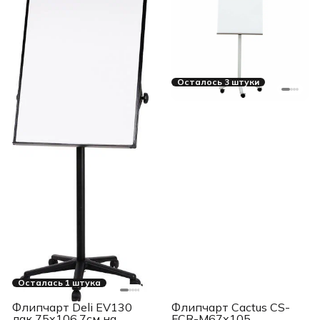
Осталось 3 штуки
Осталась 1 штука
Флипчарт Deli EV130
Флипчарт Cactus CS-
лак 75x106.7см на
FCR-M67x105