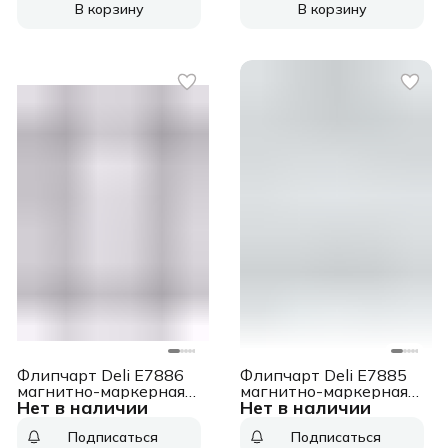
В корзину
В корзину
Флипчарт Deli E7886
Флипчарт Deli E7885
магнитно-маркерная
магнитно-маркерная
Нет в наличии
Нет в наличии
лак 60x90см на
лак 60x90см на
подставке белый с
треноге белый с
Подписаться
Подписаться
аксессуарами
аксессуарами