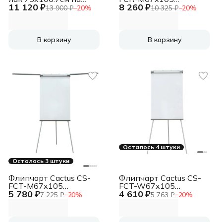
11 120 ₽
8 260 ₽
роликах белый/
магнитно-маркерная
13 900 ₽
−
20
%
10 325 ₽
−
20
%
черный
меламиновая
67x105см на роликах
В корзину
В корзину
Осталось 4 штуки
Осталось 3 штуки
Флипчарт Cactus CS-
Флипчарт Cactus CS-
FCT-M67x105
FCT-W67x105
5 780 ₽
4 610 ₽
магнитно-маркерная
меламиновая
7 225 ₽
−
20
%
5 763 ₽
−
20
%
меламиновая
67x105см на треноге
67x105см на треноге