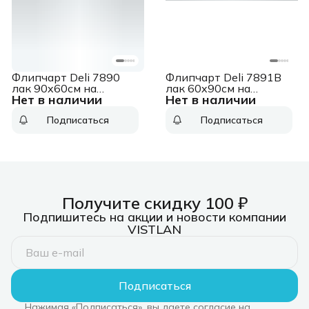
Флипчарт Deli 7890
Флипчарт Deli 7891B
лак 90x60см на
лак 60x90см на
Нет в наличии
Нет в наличии
подставке белый/
подставке белый/
черный с
черный с
Подписаться
Подписаться
аксессуарами
аксессуарами
Получите скидку 100 ₽
Подпишитесь на акции и новости компании
VISTLAN
Подписаться
Нажимая «Подписаться», вы даете согласие на