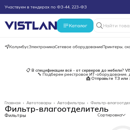
Участвуем в тендерах по ФЗ-44, 223-ФЗ
Поможем подобрать оборудование под ТЗ
Каталог
Пуско-наладочные работы
Колумбус
Электроника
Сетевое оборудование
Принтеры, с
Пришлите запрос на e-mail или в чат
Более 100 000 позиций в наличии и под заказ
📋
В спецификации всё - от серверов до мебели?
V
🔧 Подберем реестровое ИТ-оборудование, д
📩 Отправьте ТЗ или 
Главная
›
Автотовары
›
Автофильтры
›
Фильтр-влагоотде
Фильтр-влагоотделитель
Фильтры
Сортировка