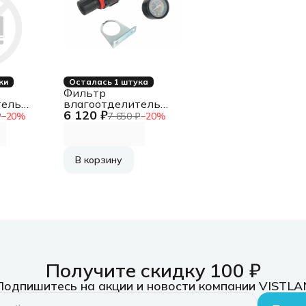
ки
Осталась 1 штука
Фильтр
тель
влагоотделитель
6 120 ₽
редуктор для
₽
−
20
%
7 650 ₽
−
20
%
умента
пневмоинструмента
2-02
Patriot FR 180 700л/
мин
В корзину
Получите скидку 100 ₽
Подпишитесь на акции и новости компании VISTLA