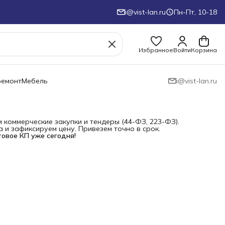
i@vist-lan.ru
Пн-Пт, 10-18
Избранное
Войти
Корзина
ремонт
Мебель
i@vist-lan.ru
коммерческие закупки и тендеры (44-ФЗ, 223-ФЗ).
и зафиксируем цену. Привезем точно в срок.
товое КП уже сегодня!