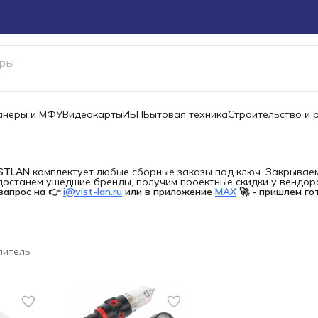
канеры и МФУ
Видеокарты
ИБП
Бытовая техника
Строительство и 
ISTLAN
комплектует любые сборные заказы под ключ. Закрываем 
останем ушедшие бренды, получим проектные скидки у вендора 
запрос на 👉
i@vist-lan.ru
или в приложение
MAX
🚀 - пришлем го
литель