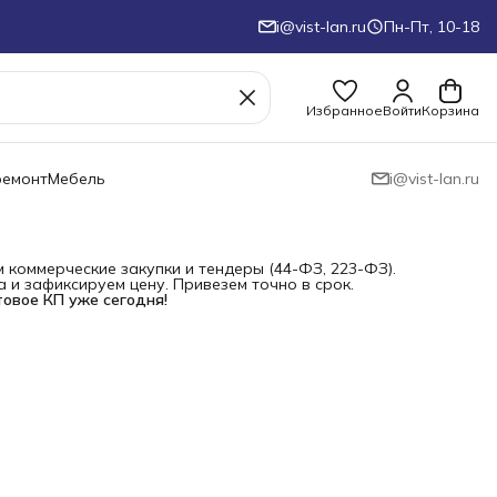
i@vist-lan.ru
Пн-Пт, 10-18
Избранное
Войти
Корзина
ремонт
Мебель
i@vist-lan.ru
коммерческие закупки и тендеры (44-ФЗ, 223-ФЗ).
и зафиксируем цену. Привезем точно в срок.
товое КП уже сегодня!