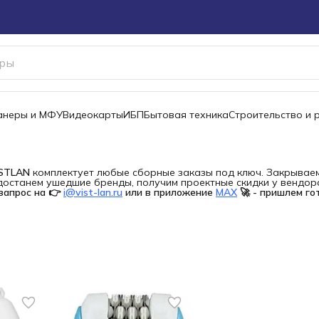
канеры и МФУ
Видеокарты
ИБП
Бытовая техника
Строительство и 
ISTLAN
комплектует любые сборные заказы под ключ. Закрываем 
останем ушедшие бренды, получим проектные скидки у вендора 
запрос на 👉
i@vist-lan.ru
или в приложение
MAX
🚀 - пришлем го