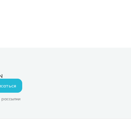
N
саться
 рассылки