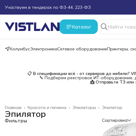
Участвуем в тендерах по ФЗ-44, 223-ФЗ
Поможем подобрать оборудование под ТЗ
Каталог
Пуско-наладочные работы
Колумбус
Электроника
Сетевое оборудование
Принтеры, с
Пришлите запрос на e-mail или в чат
Более 100 000 позиций в наличии и под заказ
📋
В спецификации всё - от серверов до мебели?
V
🔧 Подберем реестровое ИТ-оборудование, д
📩 Отправьте ТЗ или 
Главная
›
Красота и гигиена
›
Эпиляторы
›
Эпилятор
Эпилятор
Фильтры
Сортировка