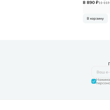
8 890 ₽
BRAUN
11 113
В корзину
Нажимая
персона