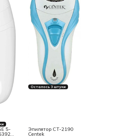
Осталось 3 штуки
ки
SE 5-
Эпилятор CT-2190
 5392
Centek