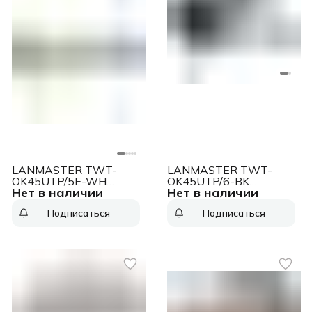
LANMASTER TWT-
LANMASTER TWT-
OK45UTP/5E-WH
OK45UTP/6-BK
Нет в наличии
Нет в наличии
Модуль Keystone RJ45,
Модуль
Cat.5E, UTP, 90
информационный UTP
Подписаться
Подписаться
градусов, белый
Keystone RJ45 кат.6
черный