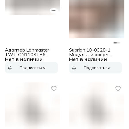
Адаптер Lanmaster
Suprlan 10-0328-1
TWT-CN110STP6
Модуль , информ.
Нет в наличии
Нет в наличии
проходн.RJ45 кат.6
Keystone RJ45 1 кат.5E
STP бел.
FTP
Подписаться
Подписаться