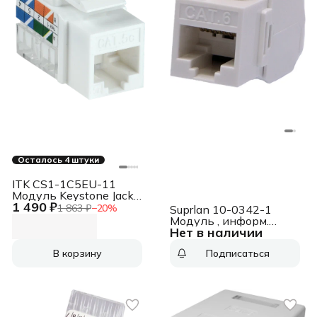
Осталось 4 штуки
ITK CS1-1C5EU-11
Модуль Keystone Jack
1 490 ₽
кат. 5E UTP 110 IDC 90
1 863 ₽
−
20
%
Suprlan 10-0342-1
град.
Модуль , информ.
Нет в наличии
Keystone RJ45 1 кат.6
UTP
В корзину
Подписаться