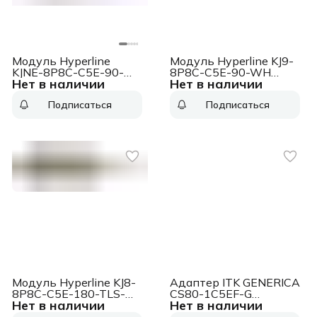
Модуль Hyperline
Модуль Hyperline KJ9-
KJNE-8P8C-C5E-90-
8P8C-C5E-90-WH
Нет в наличии
Нет в наличии
WH информ.
информ. KeystoneRJ45
KeystoneRJ45 кат.5E
кат.5E UTP бел.
Подписаться
Подписаться
UTP бел. (упак.:1шт)
(упак.:1шт)
Модуль Hyperline KJ8-
Адаптер ITK GENERICA
8P8C-C5E-180-TLS-
CS80-1C5EF-G
Нет в наличии
Нет в наличии
SH-F-WH информ.
проходн.RJ45 1 кат.5E
KeystoneRJ45 кат.5E
FTP