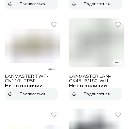
Подписаться
Подписаться
FTP стальной
LANMASTER TWT-
LANMASTER LAN-
CN110UTP5E
OK45U6/180-WH
Нет в наличии
Нет в наличии
Соединительный
Модуль Keystone, RJ45,
модуль,
кат.6, UTP, 180
Подписаться
Подписаться
неэкранированный,
градусов, со шторкой,
категории 5е
белый