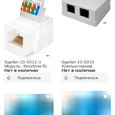
Suprlan 10-0312-1
Suprlan 10-0310
Модуль , Keystone RJ45
Компьютерная
Нет в наличии
Нет в наличии
1 кат.5E UTP
розетка 8P8C (RJ-45),
UTP, Cat.6, 2 порта
Подписаться
Подписаться