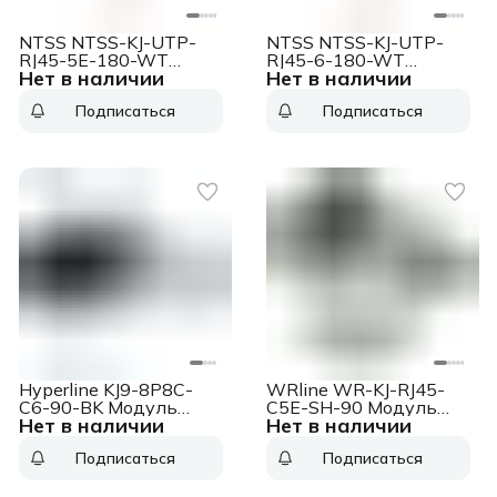
NTSS NTSS-KJ-UTP-
NTSS NTSS-KJ-UTP-
RJ45-5E-180-WT
RJ45-6-180-WT
Нет в наличии
Нет в наличии
Модуль Lanmaster -KJ-
Модуль Lanmaster -KJ-
UTP-RJ45-5E-180-WT
UTP-RJ45-6-180-WT
Подписаться
Подписаться
информ. KeystoneRJ45
информ. KeystoneRJ45
кат.5E UTP бел.
кат.6 UTP бел.
Hyperline KJ9-8P8C-
WRline WR-KJ-RJ45-
C6-90-BK Модуль
C5E-SH-90 Модуль
Нет в наличии
Нет в наличии
универсальный KJ9,
Hyperline информ.
keystone, 1хRJ45, 90°,
KeystoneRJ45 1 кат.5E
Подписаться
Подписаться
кат. 6, неэкр., 1 шт,
FTP черный
цвет: черный