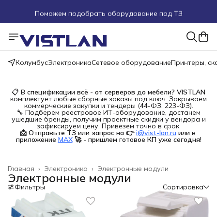
Поможем подобрать оборудование под ТЗ
Пуско-наладочные работы
Пришлите запрос на e-mail или в чат
Колумбус
Электроника
Сетевое оборудование
Принтеры, с
Более 100 000 позиций в наличии и под заказ
📋
В спецификации всё - от серверов до мебели?
VISTLAN
комплектует любые сборные заказы под ключ. Закрываем
коммерческие закупки и тендеры (44-ФЗ, 223-ФЗ).
🔧 Подберем реестровое ИТ-оборудование, достанем
ушедшие бренды, получим проектные скидки у вендора и
зафиксируем цену. Привезем точно в срок.
📩 Отправьте ТЗ или запрос на 👉
i@vist-lan.ru
или в 
приложение
MAX
🚀 - пришлем готовое КП уже сегодня!
Главная
›
Электроника
›
Электронные модули
Электронные модули
Фильтры
Сортировка