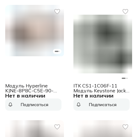
Модуль Hyperline
ITK CS1-1C06F-11
KJNE-8P8C-C5E-90-
Модуль Keystone Jack
Нет в наличии
Нет в наличии
SH-F-WH информ.
кат. 6 FTP 110 IDC 90
KeystoneRJ45 кат.5E
град. розет. Модуль
Подписаться
Подписаться
FTP стальной
Keystone Jack кат. 6
(упак.:1шт)
FTP 110 IDC 90 град.
розет.