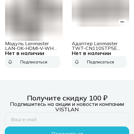
Модуль Lanmaster
Адаптер Lanmaster
LAN-OK-HDMI-V-WH
TWT-CN110STP5E
Нет в наличии
Нет в наличии
(упак.:1шт) 1м белый
проходн.Dual IDC
кат.5E STP
Подписаться
Подписаться
Получите скидку 100 ₽
Подпишитесь на акции и новости компании
VISTLAN
Подписаться