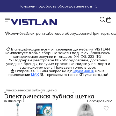
Поможем подобрать оборудование под ТЗ
Пуско-наладочные работы
Пришлите запрос на e-mail или в чат
Колумбус
Электроника
Сетевое оборудование
Принтеры, с
Более 100 000 позиций в наличии и под заказ
📋
В спецификации всё - от серверов до мебели?
VISTLAN
комплектует любые сборные заказы под ключ. Закрываем
коммерческие закупки и тендеры (44-ФЗ, 223-ФЗ).
🔧 Подберем реестровое ИТ-оборудование, достанем
ушедшие бренды, получим проектные скидки у вендора и
зафиксируем цену. Привезем точно в срок.
📩 Отправьте ТЗ или запрос на 👉
i@vist-lan.ru
или в 
приложение
MAX
🚀 - пришлем готовое КП уже сегодня!
Электрическая зубная щетка
Бытовая техника
›
Электрические зубные щетки
›
Электрическая зубная щетка
Главная
›
Фильтры
Сортировка