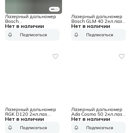
Лазерный дальномер
Лазерный дальномер
Bosch
Bosch GLM 40 2кл.лаз.
Нет в наличии
Нет в наличии
UniversalDistance 50
635нм (0601072900)
2кл.лаз. 635нм цв.луч.
Подписаться
Подписаться
красный (603672801)
Лазерный дальномер
Лазерный дальномер
RGK D120 2кл.лаз.
Ada Cosmo 50 2кл.лаз.
Нет в наличии
Нет в наличии
635нм цв.луч. красный
635нм цв.луч. красный
в кейсе (755672)
в кейсе (А00525)
Подписаться
Подписаться