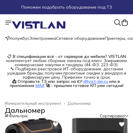
Поможем подобрать оборудование под ТЗ
Пуско-наладочные работы
Пришлите запрос на e-mail или в чат
Колумбус
Электроника
Сетевое оборудование
Принтеры, с
Более 100 000 позиций в наличии и под заказ
📋
В спецификации всё - от серверов до мебели?
VISTLAN
комплектует любые сборные заказы под ключ. Закрываем
коммерческие закупки и тендеры (44-ФЗ, 223-ФЗ).
🔧 Подберем реестровое ИТ-оборудование, достанем
ушедшие бренды, получим проектные скидки у вендора и
зафиксируем цену. Привезем точно в срок.
📩 Отправьте ТЗ или запрос на 👉
i@vist-lan.ru
или в 
приложение
MAX
🚀 - пришлем готовое КП уже сегодня!
Измерительный инструмент
›
Дальномер
Главная
›
Строительство и ремонт
›
Дальномер
Фильтры
Сортировка