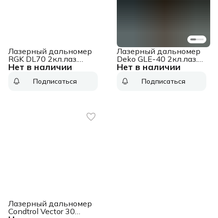
Лазерный дальномер
Лазерный дальномер
RGK DL70 2кл.лаз.
Deko GLE-40 2кл.лаз.
Нет в наличии
Нет в наличии
635нм цв.луч. красный
690нм (065-0240)
(4610011873911)
Подписаться
Подписаться
Лазерный дальномер
Condtrol Vector 30