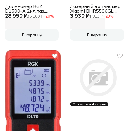
Дальномер RGK
Лазерный дальномер
D1500-A 2кл.лаз.
Xiaomi BHR5596GL
28 950 ₽
3 930 ₽
905нм (756358)
2кл.лаз. 680нм цв.луч.
36 188 ₽
−
20
%
4 913 ₽
−
20
%
красный
В корзину
В корзину
Осталось 4 штуки