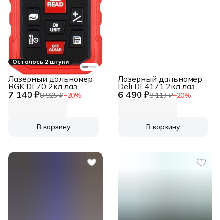
Осталось 2 штуки
Лазерный дальномер
Лазерный дальномер
RGK DL70 2кл.лаз.
Deli DL4171 2кл.лаз.
7 140 ₽
6 490 ₽
635нм цв.луч. красный
670нм цв.луч. красный
8 925 ₽
−
20
%
8 113 ₽
−
20
%
(755702)
В корзину
В корзину