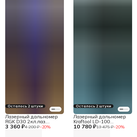
Осталось 2 штуки
Осталось 2 штуки
Лазерный дальномер
Лазерный дальномер
RGK D30 2кл.лаз.
Kraftool LD-100
3 360 ₽
10 780 ₽
635нм цв.луч. красный
2кл.лаз. 650нм цв.луч.
4 200 ₽
−
20
%
13 475 ₽
−
20
%
(4610011870019)
красный в кейсе
(34765)