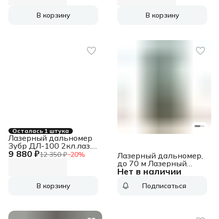
В корзину
В корзину
Осталась 1 штука
Лазерный дальномер
Зубр ДЛ-100 2кл.лаз.
9 880 ₽
532нм цв.луч. зеленый
12 350 ₽
−
20
%
Лазерный дальномер,
в кейсе (34923)
до 70 м Лазерный
Нет в наличии
дальномер, до 70 м
В корзину
Подписаться