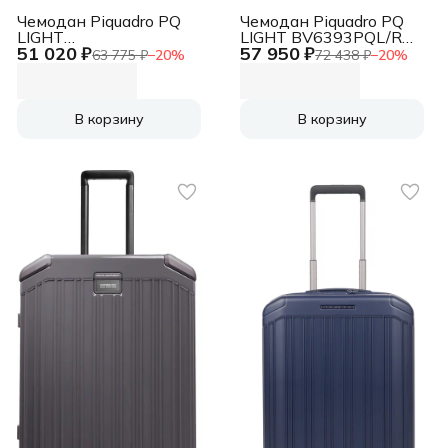
Чемодан Piquadro PQ
Чемодан Piquadro PQ
LIGHT
LIGHT BV6393PQL/RO
51 020 ₽
57 950 ₽
BV6552PQL/BLUO
45x69x30 см 95л.
63 775 ₽
−
20
%
72 438 ₽
−
20
%
40x41x23см
3.75кг. поликарбонат
поликарбонат синий
розовый глянц.
матов.
В корзину
В корзину