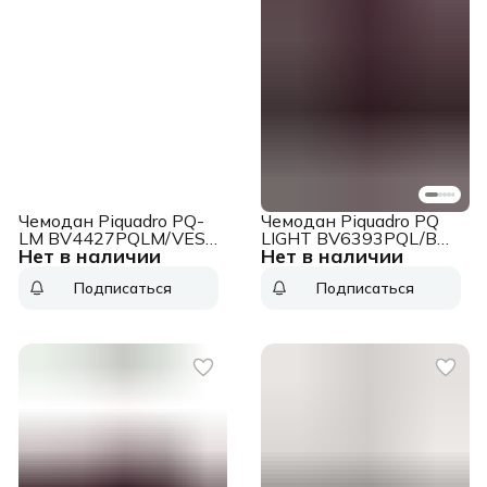
Чемодан Piquadro PQ-
Чемодан Piquadro PQ
LM BV4427PQLM/VES
LIGHT BV6393PQL/BO
Нет в наличии
Нет в наличии
49x69x27см
45x69x30 см
изумрудный
поликарбонат
Подписаться
Подписаться
бургунди