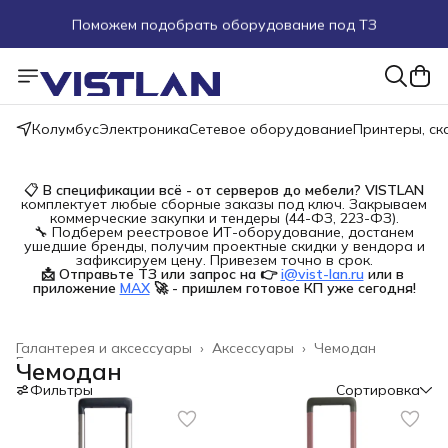
Поможем подобрать оборудование под ТЗ
Пуско-наладочные работы
Пришлите запрос на e-mail или в чат
Колумбус
Электроника
Сетевое оборудование
Принтеры, с
Более 100 000 позиций в наличии и под заказ
📋
В спецификации всё - от серверов до мебели?
VISTLAN
комплектует любые сборные заказы под ключ. Закрываем
коммерческие закупки и тендеры (44-ФЗ, 223-ФЗ).
🔧 Подберем реестровое ИТ-оборудование, достанем
ушедшие бренды, получим проектные скидки у вендора и
зафиксируем цену. Привезем точно в срок.
📩 Отправьте ТЗ или запрос на 👉
i@vist-lan.ru
или в 
приложение
MAX
🚀 - пришлем готовое КП уже сегодня!
Галантерея и аксессуары
›
Аксессуары
›
Чемодан
Главная
›
Чемодан
Фильтры
Сортировка