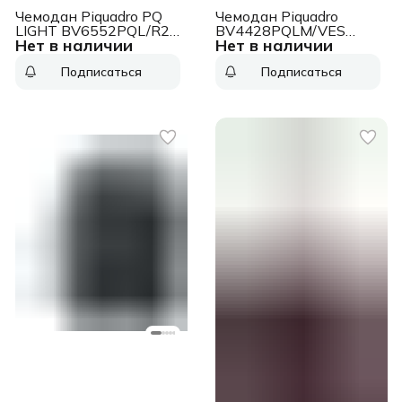
Чемодан Piquadro PQ
Чемодан Piquadro
LIGHT BV6552PQL/R2
BV4428PQLM/VES
Нет в наличии
Нет в наличии
40x23x41 см 28 л. 3.3
51x75x28см
кг. поликарбонат
поликарбонат
Подписаться
Подписаться
красный
изумрудный