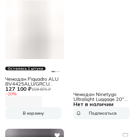
Осталась 1 штука
Чемодан Piquadro ALU
BV4425ALU/GRCU
127 100 ₽
алюминий/натур.кожа,
158 875 ₽
серый
−
20
%
Чемодан Ninetygo
Ultralight Luggage 20''
Нет в наличии
красный 112702
В корзину
Подписаться