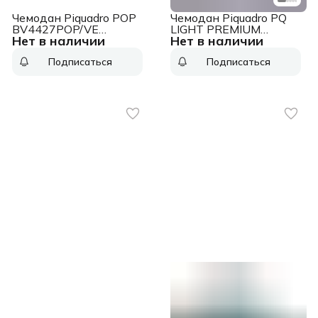
Чемодан Piquadro POP
Чемодан Piquadro PQ
BV4427POP/VE
LIGHT PREMIUM
Нет в наличии
Нет в наличии
46x69x27см 67л.
(BV4425PQLP/GRN)
4.43кг. поликарбонат/
40x55x20 см 37л.
Подписаться
Подписаться
алюм. зеленый глянц.
2.8кг. поликарбонат/
алюм./натур.кожа
серый