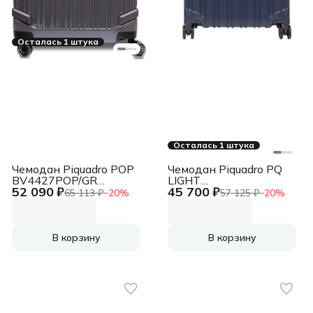
Осталась 1 штука
Осталась 1 штука
Чемодан Piquadro POP
Чемодан Piquadro PQ
BV4427POP/GR
LIGHT
52 090 ₽
45 700 ₽
46x69x27см 67л.
(BV4425PQL/BLUO)
65 113 ₽
−
20
%
57 125 ₽
−
20
%
4.43кг. поликарбонат/
40x55x20 см 31л.
алюм. серый глянц.
1.99кг. поликарбонат
синий
В корзину
В корзину