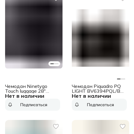
Чемодан Ninetygo
Чемодан Piquadro PQ
Touch luggage 28"
LIGHT BV6394PQL/BO
Нет в наличии
Нет в наличии
черный
51x75x31 см
(90LCLCD23R3U-BK07)
поликарбонат
Подписаться
Подписаться
бургунди