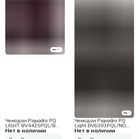
Чемодан Piquadro PQ
Чемодан Piquadro PQ
LIGHT BV4425PQL/BO
Light BV6393PQL/NO,
Нет в наличии
Нет в наличии
40x55x20 см 31л.
45 х 69 х 30 см, 3.75кг,
поликарбонат
черный