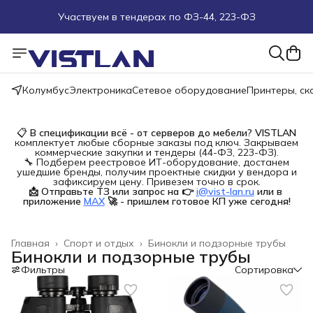
Участвуем в тендерах по ФЗ-44, 223-ФЗ
Поможем подобрать оборудование под ТЗ
Пуско-наладочные работы
Колумбус
Электроника
Сетевое оборудование
Принтеры, с
Пришлите запрос на e-mail или в чат
📋
В спецификации всё - от серверов до мебели?
VISTLAN
комплектует любые сборные заказы под ключ. Закрываем
Более 100 000 позиций в наличии и под заказ
коммерческие закупки и тендеры (44-ФЗ, 223-ФЗ).
🔧 Подберем реестровое ИТ-оборудование, достанем
ушедшие бренды, получим проектные скидки у вендора и
зафиксируем цену. Привезем точно в срок.
📩 Отправьте ТЗ или запрос на 👉
i@vist-lan.ru
или в 
приложение
MAX
🚀 - пришлем готовое КП уже сегодня!
Главная
›
Спорт и отдых
›
Бинокли и подзорные трубы
Бинокли и подзорные трубы
Фильтры
Сортировка