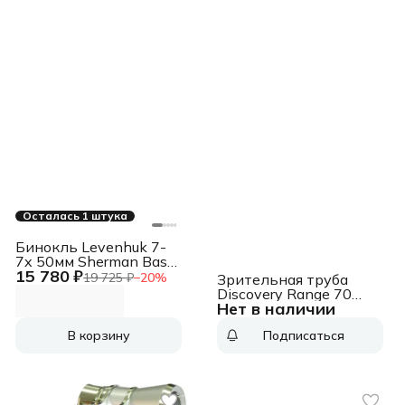
Осталась 1 штука
Бинокль Levenhuk 7-
7x 50мм Sherman Base
15 780 ₽
черный (84666)
19 725 ₽
−
20
%
Зрительная труба
Discovery Range 70
Нет в наличии
рефрактор d70 75x
синий/черный
В корзину
Подписаться