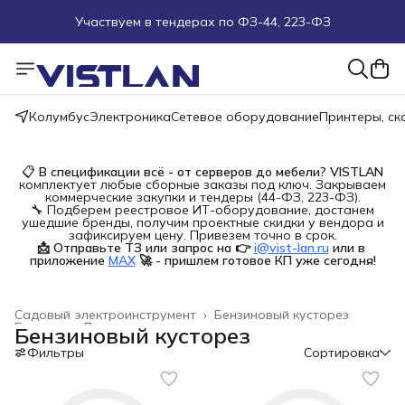
Участвуем в тендерах по ФЗ-44, 223-ФЗ
Поможем подобрать оборудование под ТЗ
Пуско-наладочные работы
Колумбус
Электроника
Сетевое оборудование
Принтеры, с
Пришлите запрос на e-mail или в чат
📋
В спецификации всё - от серверов до мебели?
VISTLAN
комплектует любые сборные заказы под ключ. Закрываем
Более 100 000 позиций в наличии и под заказ
коммерческие закупки и тендеры (44-ФЗ, 223-ФЗ).
🔧 Подберем реестровое ИТ-оборудование, достанем
ушедшие бренды, получим проектные скидки у вендора и
зафиксируем цену. Привезем точно в срок.
📩 Отправьте ТЗ или запрос на 👉
i@vist-lan.ru
или в 
приложение
MAX
🚀 - пришлем готовое КП уже сегодня!
Садовый электроинструмент
›
Бензиновый кусторез
Главная
›
Дом и сад
›
Бензиновый кусторез
Фильтры
Сортировка