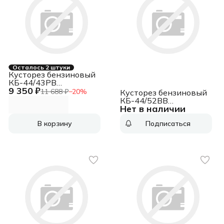
Осталось 2 штуки
Кусторез бензиновый
КБ-44/43РВ
9 350 ₽
ИНТЕРСКОЛ 898.0.0.70
11 688 ₽
−
20
%
Кусторез бензиновый
КБ-44/52ВВ
Нет в наличии
ИНТЕРСКОЛ 910.0.0.70
В корзину
Подписаться