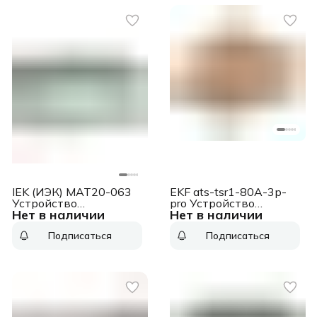
IEK (ИЭК) MAT20-063
EKF ats-tsr1-80A-3p-
Устройство
pro Устройство
Нет в наличии
Нет в наличии
автоматического
автоматического
ввода резерва АВР
ввода резерва АВР
Подписаться
Подписаться
63А KARAT АВР-2 LITE
ТСP1 80A 3р 230В
модульное IEK