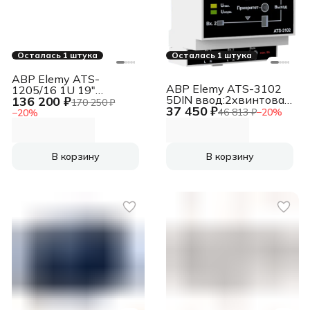
Осталась 1 штука
Осталась 1 штука
АВР Elemy ATS-
АВР Elemy ATS-3102
1205/16 1U 19"
5DIN ввод:2xвинтовая
136 200 ₽
ввод:2xС20
170 250 ₽
37 450 ₽
клема
выход:2xC19-
46 813 ₽
−
20
%
−
20
%
выход:1xвинтовая
6xС1316A черный
клема8A серый
В корзину
В корзину