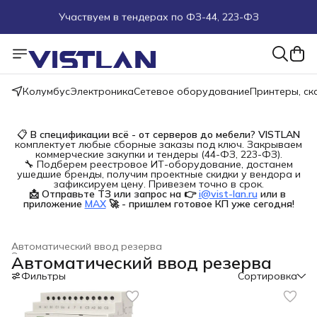
Участвуем в тендерах по ФЗ-44, 223-ФЗ
Поможем подобрать оборудование под ТЗ
Пуско-наладочные работы
Колумбус
Электроника
Сетевое оборудование
Принтеры, с
Пришлите запрос на e-mail или в чат
📋
В спецификации всё - от серверов до мебели?
VISTLAN
Более 100 000 позиций в наличии и под заказ
комплектует любые сборные заказы под ключ. Закрываем
коммерческие закупки и тендеры (44-ФЗ, 223-ФЗ).
🔧 Подберем реестровое ИТ-оборудование, достанем
ушедшие бренды, получим проектные скидки у вендора и
зафиксируем цену. Привезем точно в срок.
📩 Отправьте ТЗ или запрос на 👉
i@vist-lan.ru
или в 
приложение
MAX
🚀 - пришлем готовое КП уже сегодня!
Автоматический ввод резерва
Электроустановочные изделия
›
Автоматический ввод резерва
Главная
›
Строительство и ремонт
›
Фильтры
Сортировка