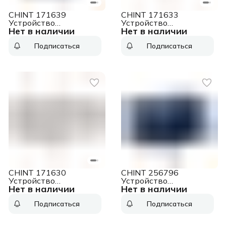
CHINT 171639
CHINT 171633
Устройство
Устройство
Нет в наличии
Нет в наличии
автоматического
автоматического
ввода резерва NXZB-
ввода резерва NXZB-
Подписаться
Подписаться
63H/4CT RS-485 63А
63H/4C 63А D63 (R)
D63 (R)
CHINT 171630
CHINT 256796
Устройство
Устройство
Нет в наличии
Нет в наличии
автоматического
автоматического
ввода резерва NXZB-
ввода резерва 250А
Подписаться
Подписаться
63H/4C 32А D32 (R)
NXZM-250S/3B (R)