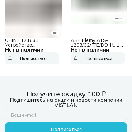
CHINT 171631
АВР Elemy ATS-
Устройство
1203/32/T/E/DO 1U 19"
Нет в наличии
Нет в наличии
автоматического
ввод:2xсилов. зажимн.
ввода резерва NXZB-
клемма
Подписаться
Подписаться
63H/4C 40А D40 (R)
выход:2xсилов.
зажимн. клемма32A
черный
Получите скидку 100 ₽
Подпишитесь на акции и новости компании
VISTLAN
Подписаться