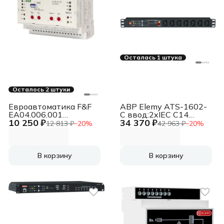
Осталась 1 штука
Осталось 2 штуки
Евроавтоматика F&F
АВР Elemy ATS-1602-
EA04.006.001
C ввод:2xIEC C14
10 250 ₽
34 370 ₽
Устройство
выход:7xС138A
12 813 ₽
−
20
%
42 963 ₽
−
20
%
управления
черный
резервным питанием
AVR-01-K (2 ввода; 1
нагрузка 35мм
В корзину
В корзину
3х400В+N 2х16А 2P
IP20 монтаж на DIN-
рейке) F&F