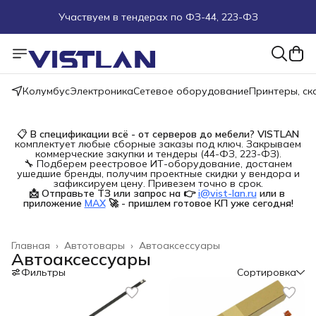
Участвуем в тендерах по ФЗ-44, 223-ФЗ
Поможем подобрать оборудование под ТЗ
Пуско-наладочные работы
Колумбус
Электроника
Сетевое оборудование
Принтеры, с
Пришлите запрос на e-mail или в чат
📋
В спецификации всё - от серверов до мебели?
VISTLAN
комплектует любые сборные заказы под ключ. Закрываем
Более 100 000 позиций в наличии и под заказ
коммерческие закупки и тендеры (44-ФЗ, 223-ФЗ).
🔧 Подберем реестровое ИТ-оборудование, достанем
ушедшие бренды, получим проектные скидки у вендора и
зафиксируем цену. Привезем точно в срок.
📩 Отправьте ТЗ или запрос на 👉
i@vist-lan.ru
или в 
приложение
MAX
🚀 - пришлем готовое КП уже сегодня!
Главная
›
Автотовары
›
Автоаксессуары
Автоаксессуары
Фильтры
Сортировка