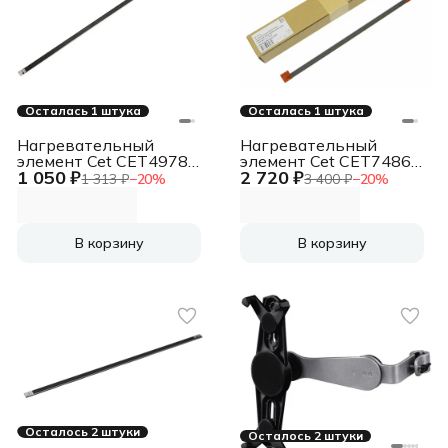
Осталась 1 штука
Осталась 1 штука
Нагревательный
Нагревательный
элемент Cet CET4978
элемент Cet CET7486
1 050 ₽
2 720 ₽
для HP LaserJet
для HP LaserJet
1 313 ₽
−
20
%
3 400 ₽
−
20
%
P1505/M1522
Enterprise
M607n/608n/609h;
LaserJet Managed
E60155/E60165/E60175
В корзину
В корзину
Осталось 2 штуки
Осталось 2 штуки