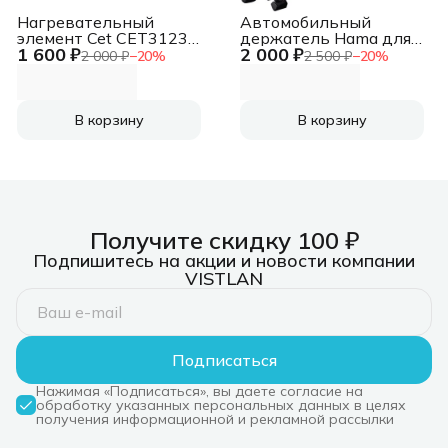
Нагревательный
Автомобильный
элемент Cet CET3123
держатель Hama для
1 600 ₽
2 000 ₽
(RM2-5425-Heat; RM1-
планшетных
2 000 ₽
−
20
%
2 500 ₽
−
20
%
8062; RM1-1461) для
компьютеров
HP LaserJet
серебристый
1160/1320/P2015
(00182544)
В корзину
В корзину
Получите скидку 100 ₽
Подпишитесь на акции и новости компании
VISTLAN
Подписаться
Нажимая «Подписаться», вы даете согласие на
обработку указанных персональных данных в целях
получения информационной и рекламной рассылки