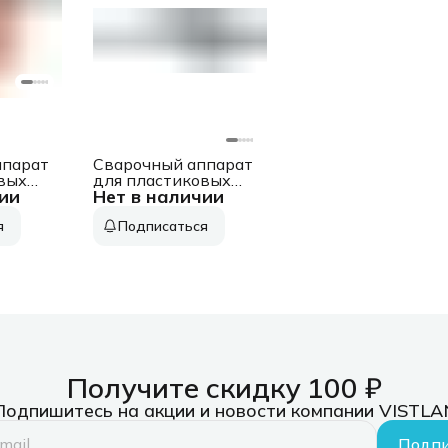
ппарат
Сварочный аппарат
вых
для пластиковых
ии
Нет в наличии
PW 150
труб Ресанта
5кВт
АСПТ-63/1К 1кВт
я
Подписаться
Тмакс.:300
кейс в
парн.насад. (кейс в
02005)
компл.) (65/107)
Получите скидку 100 ₽
Подпишитесь на акции и новости компании VISTLA
Подпи