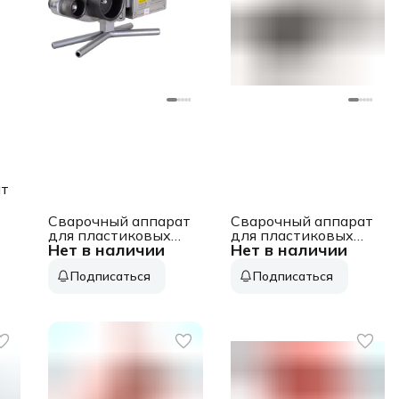
ат
Сварочный аппарат
Сварочный аппарат
для пластиковых
для пластиковых
в
Нет в наличии
Нет в наличии
труб Ресанта
труб Ресанта
АСПТ-2000К 2кВт
АСПТ-2000А 2кВт
Подписаться
Подписаться
Тмакс.:300
Тмакс.:300
парн.насад. (кейс в
парн.насад. (65/136)
компл.) (65/135)