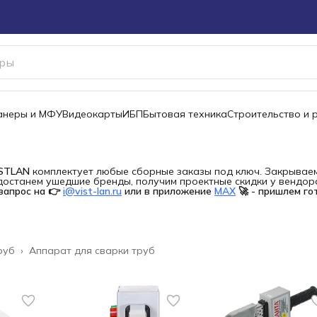
канеры и МФУ
Видеокарты
ИБП
Бытовая техника
Строительство и 
ISTLAN
комплектует любые сборные заказы под ключ. Закрываем 
останем ушедшие бренды, получим проектные скидки у вендора 
запрос на 👉
i@vist-lan.ru
или в приложение
MAX
🚀 - пришлем го
руб
›
Аппарат для сварки труб