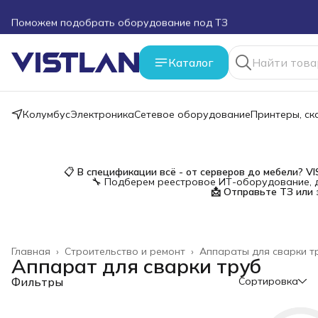
Поможем подобрать оборудование под ТЗ
Пуско-наладочные работы
Каталог
Пришлите запрос на e-mail или в чат
Колумбус
Электроника
Сетевое оборудование
Принтеры, с
Более 100 000 позиций в наличии и под заказ
📋
В спецификации всё - от серверов до мебели?
V
🔧 Подберем реестровое ИТ-оборудование, д
📩 Отправьте ТЗ или 
Главная
›
Строительство и ремонт
›
Аппараты для сварки т
Аппарат для сварки труб
Фильтры
Сортировка