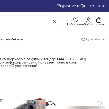
i@vist-lan.ru
Пн-Пт, 10-18
Избранное
Войти
Корзина
ремонт
Мебель
i@vist-lan.ru
коммерческие закупки и тендеры (44-ФЗ, 223-ФЗ).
и зафиксируем цену. Привезем точно в срок.
товое КП уже сегодня!