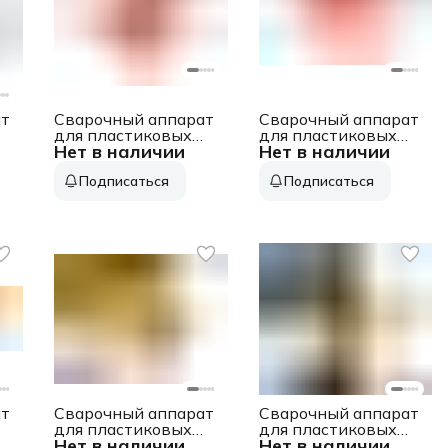
ат
Сварочный аппарат
Сварочный аппарат
для пластиковых
для пластиковых
Нет в наличии
Нет в наличии
труб Patriot PW 100
труб Elitech СПТ
The One 0.675кВт
1800 1.8кВт
Подписаться
Подписаться
Тмакс.:300
Тмакс.:300
в
парн.насад. 3насад.
парн.насад. (кейс в
(кейс в компл.)
компл.)
(170302000)
(E1704.003.00)
ат
Сварочный аппарат
Сварочный аппарат
для пластиковых
для пластиковых
Нет в наличии
Нет в наличии
труб Deko
труб Deko