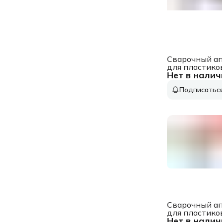
Сварочный а
для пластико
Нет в налич
труб Ресанта
АСПТ-1200 1
Подписатьс
Тмакс.:300
парн.насад. (
компл.) (65/17
Сварочный а
для пластико
Нет в налич
труб Elitech 