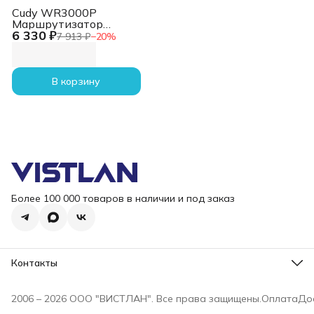
Cudy WR3000P
Маршрутизатор
6 330 ₽
AX3000 2.5G Wi-Fi 6
7 913 ₽
−
20
%
Mesh PoE Router
В корзину
Более 100 000 товаров в наличии и под заказ
Контакты
Режим работы
Пн-Пт, 10-18
2006 – 2026 ООО "ВИСТЛАН". Все права защищены.
Оплата
До
Эл. почта
i@vist-lan.ru