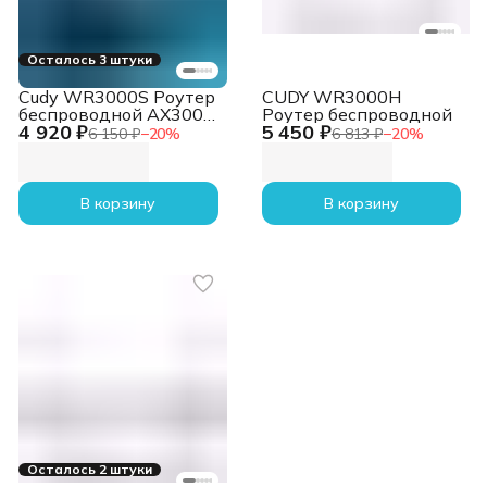
Осталось 3 штуки
Cudy WR3000S Роутер
CUDY WR3000H
беспроводной AX3000
Роутер беспроводной
4 920 ₽
5 450 ₽
10/100/1000BASE-TX
6 150 ₽
−
20
%
6 813 ₽
−
20
%
В корзину
В корзину
Осталось 2 штуки