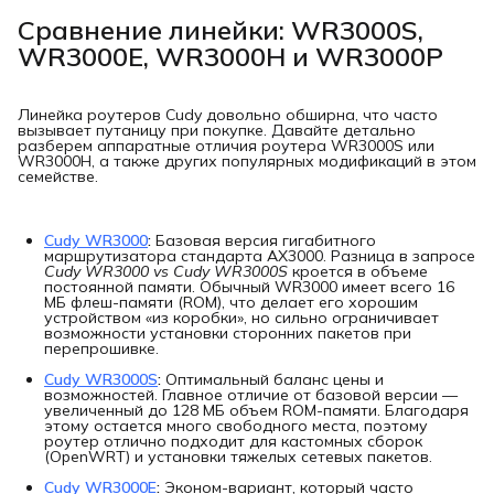
Сравнение линейки: WR3000S,
WR3000E, WR3000H и WR3000P
Линейка роутеров Cudy довольно обширна, что часто
вызывает путаницу при покупке. Давайте детально
разберем аппаратные отличия роутера WR3000S или
WR3000H, а также других популярных модификаций в этом
семействе.
Cudy WR3000
:
Базовая версия гигабитного
маршрутизатора стандарта AX3000. Разница в запросе
Cudy WR3000 vs Cudy WR3000S
кроется в объеме
постоянной памяти. Обычный WR3000 имеет всего 16
МБ флеш-памяти (ROM), что делает его хорошим
устройством «из коробки», но сильно ограничивает
возможности установки сторонних пакетов при
перепрошивке.
Cudy WR3000S
:
Оптимальный баланс цены и
возможностей. Главное отличие от базовой версии —
увеличенный до 128 МБ объем ROM-памяти. Благодаря
этому остается много свободного места, поэтому
роутер отлично подходит для кастомных сборок
(OpenWRT) и установки тяжелых сетевых пакетов.
Cudy WR3000E
:
Эконом-вариант, который часто