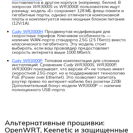
поставляется в другом корпусе (например, белом). В
запросах
WR3000S vs WR3000E
пользователи ищут
разницу: модель «E» сохраняет 128 МБ флеш-памяти и
гигабитные порты, однако отличается компоновкой
платы и комплектуется менее мощным блоком питания
(12V/1A).
Cudy WR3000H
:
Продвинутая модификация для
скоростных тарифов. Ключевая особенность —
наличие WAN-порта стандарта 2.5G (2.5 Гбит/с) вместо
классического гигабитного. Эту модель стоит
выбирать, если ваш провайдер предоставляет
скорость интернета выше 1000 Мбит/с.
Cudy WR3000P
:
Топовая комплектация для сложных
инсталляций.
Сравнение Cudy WR3000S, WR3000P, 
WR3000H
показывает, что версия «P» не только имеет
скоростной 2.5G-порт, но и поддерживает технологию
PoE (Power over Ethernet). Это позволяет запитать
роутер прямо по интернет-кабелю без розетки 220В.
Дополнительный бонус модели WR3000P — наличие
полноценного USB-порта.
Альтернативные прошивки:
OpenWRT, Keenetic и защищенные