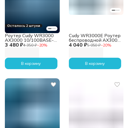
Осталось 2 штуки
Роутер Cudy WR3000
Cudy WR3000E Роутер
AX3000 10/100BASE-
беспроводной AX3000
3 480 ₽
4 040 ₽
TX/Wi-Fi черный
10/100/1000BASE-TX
4 350 ₽
−
20
%
5 050 ₽
−
20
%
белый
В корзину
В корзину