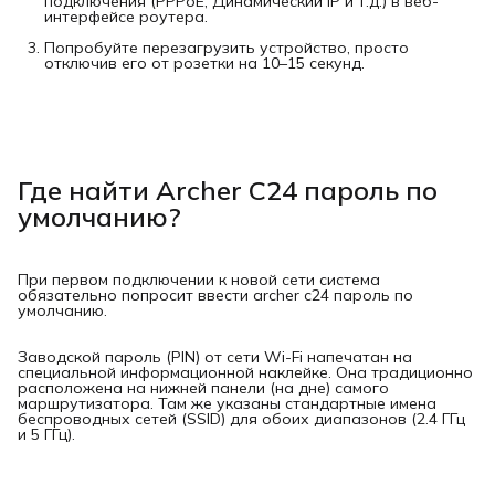
подключения (PPPoE, Динамический IP и т.д.) в веб-
интерфейсе роутера.
Попробуйте перезагрузить устройство, просто
отключив его от розетки на 10–15 секунд.
Где найти Archer C24 пароль по
умолчанию?
При первом подключении к новой сети система
обязательно попросит ввести archer c24 пароль по
умолчанию.
Заводской пароль (PIN) от сети Wi-Fi напечатан на
специальной информационной наклейке. Она традиционно
расположена на нижней панели (на дне) самого
маршрутизатора. Там же указаны стандартные имена
беспроводных сетей (SSID) для обоих диапазонов (2.4 ГГц
и 5 ГГц).