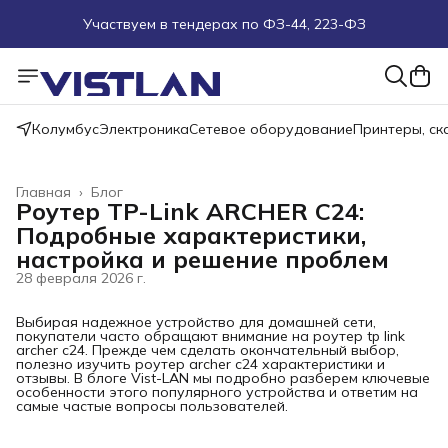
Участвуем в тендерах по ФЗ-44, 223-ФЗ
Поможем подобрать оборудование под ТЗ
Пуско-наладочные работы
Колумбус
Электроника
Сетевое оборудование
Принтеры, с
Пришлите запрос на e-mail или в чат
Главная
›
Блог
Роутер TP-Link ARCHER C24:
Более 100 000 позиций в наличии и под заказ
Подробные характеристики,
настройка и решение проблем
28 февраля 2026 г.
Выбирая надежное устройство для домашней сети,
покупатели часто обращают внимание на роутер tp link
archer c24. Прежде чем сделать окончательный выбор,
полезно изучить роутер archer c24 характеристики и
отзывы. В блоге Vist-LAN мы подробно разберем ключевые
особенности этого популярного устройства и ответим на
самые частые вопросы пользователей.