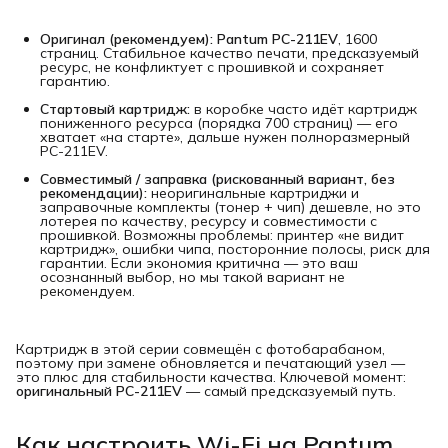
Оригинал (рекомендуем):
Pantum PC-211EV
, 1600
страниц. Стабильное качество печати, предсказуемый
ресурс, не конфликтует с прошивкой и сохраняет
гарантию.
Стартовый картридж:
в коробке часто идёт картридж
пониженного ресурса (порядка 700 страниц) — его
хватает «на старте», дальше нужен полноразмерный
PC-211EV.
Совместимый / заправка (рискованный вариант, без 
рекомендации):
неоригинальные картриджи и
заправочные комплекты (тонер + чип) дешевле, но это
лотерея по качеству, ресурсу и совместимости с
прошивкой. Возможны проблемы: принтер «не видит
картридж», ошибки чипа, посторонние полосы, риск для
гарантии. Если экономия критична — это ваш
осознанный выбор, но мы такой вариант не
рекомендуем.
Картридж в этой серии совмещён с фотобарабаном,
поэтому при замене обновляется и печатающий узел —
это плюс для стабильности качества. Ключевой момент:
оригинальный PC-211EV
— самый предсказуемый путь.
Как настроить Wi-Fi на Pantum