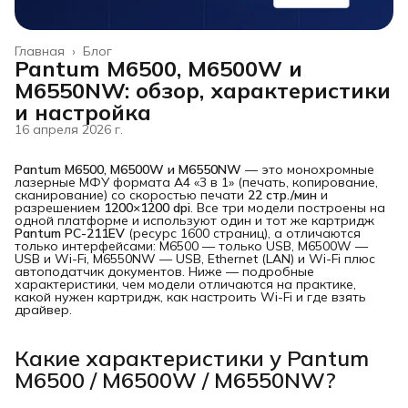
Главная
›
Блог
Pantum M6500, M6500W и
M6550NW: обзор, характеристики
и настройка
16 апреля 2026 г.
Pantum M6500, M6500W и M6550NW
— это монохромные
лазерные МФУ формата A4 «3 в 1» (печать, копирование,
сканирование) со скоростью печати
22 стр./мин
и
разрешением
1200×1200 dpi
. Все три модели построены на
одной платформе и используют один и тот же картридж
Pantum PC-211EV
(ресурс 1600 страниц), а отличаются
только интерфейсами: M6500 — только USB, M6500W —
USB и Wi-Fi, M6550NW — USB, Ethernet (LAN) и Wi-Fi плюс
автоподатчик документов. Ниже — подробные
характеристики, чем модели отличаются на практике,
какой нужен картридж, как настроить Wi-Fi и где взять
драйвер.
Какие характеристики у Pantum
M6500 / M6500W / M6550NW?