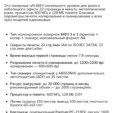
Это лазерные ч/б МФУ начального уровня для дома и
небольшого офиса: 22 страницы в минуту, металлическая
рама, процессор 600 МГц и 128 МБ памяти. Базовые
параметры печати, копирования и сканирования у всех
трёх моделей одинаковые.
Тип:
монохромное лазерное
МФУ 3 в 1
(принтер +
копир + сканер), максимальный формат
A4
.
Скорость печати:
22 стр./мин
(A4 по ISO/IEC 24734), 23
стр./мин для Letter.
Время выхода первой страницы:
менее 7,8 секунды.
Разрешение печати и сканирования:
до
1200×1200 dpi
;
копирование — 600×600 dpi.
Тип сканера:
планшетный; у M6550NW дополнительно
автоподатчик (ADF) на 35 листов.
Ресурс (нагрузка):
до
20 000 страниц в месяц
,
рекомендуемый объём — до 2000 страниц/мес.
Процессор и память:
600 МГц, 128 МБ ОЗУ.
Лотки:
подача 150 листов, вывод 100 листов; плотность
бумаги 60–163 г/м².
Картридж:
оригинальный
Pantum PC-211EV
, ресурс 1600