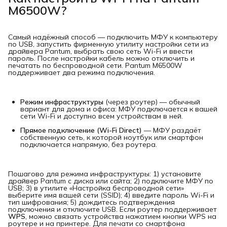
M6500W?
Самый надёжный способ — подключить МФУ к компьютеру
по USB, запустить фирменную утилиту настройки сети из
драйвера Pantum, выбрать свою сеть Wi-Fi и ввести
пароль. После настройки кабель можно отключить и
печатать по беспроводной сети. Pantum M6500W
поддерживает два режима подключения.
Режим инфраструктуры
(через роутер) — обычный
вариант для дома и офиса: МФУ подключается к вашей
сети Wi-Fi и доступно всем устройствам в ней.
Прямое подключение (Wi-Fi Direct)
— МФУ раздаёт
собственную сеть, к которой ноутбук или смартфон
подключается напрямую, без роутера.
Пошагово для режима инфраструктуры: 1) установите
драйвер Pantum с диска или сайта; 2) подключите МФУ по
USB; 3) в утилите «Настройка беспроводной сети»
выберите имя вашей сети (SSID); 4) введите пароль Wi-Fi и
тип шифрования; 5) дождитесь подтверждения
подключения и отключите USB. Если роутер поддерживает
WPS
, можно связать устройства нажатием кнопки WPS на
роутере и на принтере. Для печати со смартфона