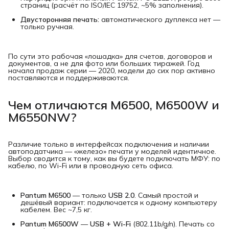
страниц (расчёт по ISO/IEC 19752, ~5% заполнения).
Двусторонняя печать:
автоматического дуплекса нет —
только ручная.
По сути это рабочая «лошадка» для счетов, договоров и
документов, а не для фото или больших тиражей. Год
начала продаж серии — 2020, модели до сих пор активно
поставляются и поддерживаются.
Чем отличаются M6500, M6500W и
M6550NW?
Различие только в интерфейсах подключения и наличии
автоподатчика — «железо» печати у моделей идентичное.
Выбор сводится к тому, как вы будете подключать МФУ: по
кабелю, по Wi-Fi или в проводную сеть офиса.
Pantum M6500
— только
USB 2.0
. Самый простой и
дешёвый вариант: подключается к одному компьютеру
кабелем. Вес ~7,5 кг.
Pantum M6500W
—
USB + Wi-Fi
(802.11b/g/n). Печать со