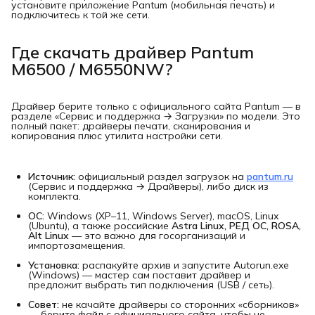
установите приложение Pantum (мобильная печать) и
подключитесь к той же сети.
Где скачать драйвер Pantum
M6500 / M6550NW?
Драйвер берите только с официального сайта Pantum — в
разделе «Сервис и поддержка → Загрузки» по модели. Это
полный пакет: драйверы печати, сканирования и
копирования плюс утилита настройки сети.
Источник:
официальный раздел загрузок на
pantum.ru
(Сервис и поддержка → Драйверы), либо диск из
комплекта.
ОС:
Windows (XP–11, Windows Server), macOS, Linux
(Ubuntu), а также российские
Astra Linux, РЕД ОС, ROSA, 
Alt Linux
— это важно для госорганизаций и
импортозамещения.
Установка:
распакуйте архив и запустите Autorun.exe
(Windows) — мастер сам поставит драйвер и
предложит выбрать тип подключения (USB / сеть).
Совет:
не качайте драйверы со сторонних «сборников»
— берите файл с официального сайта, чтобы не