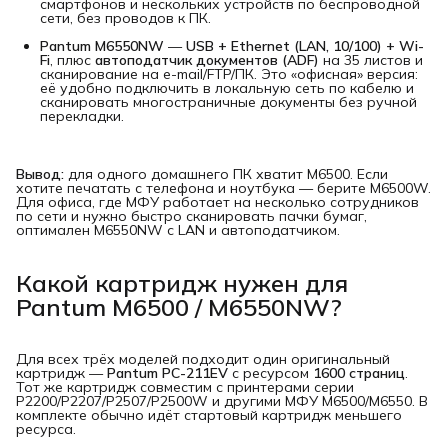
смартфонов и нескольких устройств по беспроводной
сети, без проводов к ПК.
Pantum M6550NW
—
USB + Ethernet (LAN, 10/100) + Wi-
Fi
, плюс
автоподатчик документов (ADF)
на 35 листов и
сканирование на e-mail/FTP/ПК. Это «офисная» версия:
её удобно подключить в локальную сеть по кабелю и
сканировать многостраничные документы без ручной
перекладки.
Вывод:
для одного домашнего ПК хватит M6500. Если
хотите печатать с телефона и ноутбука — берите M6500W.
Для офиса, где МФУ работает на несколько сотрудников
по сети и нужно быстро сканировать пачки бумаг,
оптимален M6550NW с LAN и автоподатчиком.
Какой картридж нужен для
Pantum M6500 / M6550NW?
Для всех трёх моделей подходит один оригинальный
картридж —
Pantum PC-211EV
с ресурсом
1600 страниц
.
Тот же картридж совместим с принтерами серии
P2200/P2207/P2507/P2500W и другими МФУ M6500/M6550. В
комплекте обычно идёт стартовый картридж меньшего
ресурса.