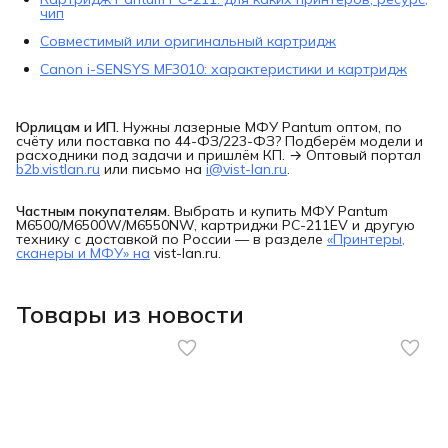
чип
Совместимый или оригинальный картридж
Canon i-SENSYS MF3010: характеристики и картридж
Юрлицам и ИП.
Нужны лазерные МФУ Pantum оптом, по
счёту или поставка по 44-ФЗ/223-ФЗ? Подберём модели и
расходники под задачи и пришлём КП. → Оптовый портал
b2b.vistlan.ru
или письмо на
i@vist-lan.ru
.
Частным покупателям.
Выбрать и купить МФУ Pantum
M6500/M6500W/M6550NW, картриджи PC-211EV и другую
технику с доставкой по России — в разделе
«Принтеры,
сканеры и МФУ» на
vist-lan.ru.
Товары из новости