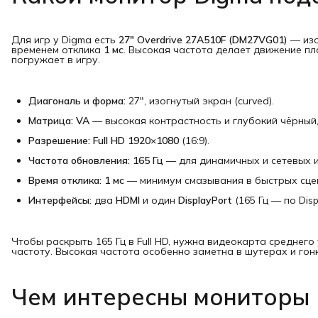
Для игр у Digma есть
27" Overdrive 27A510F (DM27VG01)
— изо
временем отклика
1 мс
. Высокая частота делает движение пл
погружает в игру.
Диагональ и форма:
27", изогнутый экран (curved).
Матрица:
VA
— высокая контрастность и глубокий чёрный,
Разрешение:
Full HD 1920×1080
(16:9).
Частота обновления:
165 Гц
— для динамичных и сетевых и
Время отклика:
1 мс
— минимум смазывания в быстрых сце
Интерфейсы:
два
HDMI
и один
DisplayPort
(165 Гц — по Disp
Чтобы раскрыть 165 Гц в Full HD, нужна видеокарта среднего
частоту. Высокая частота особенно заметна в шутерах и гон
Чем интересны мониторы 