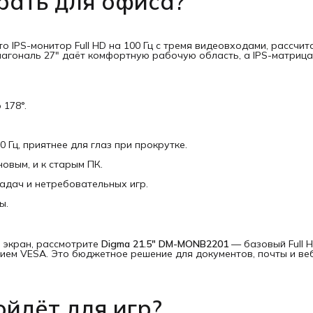
рать для офиса?
о IPS-монитор Full HD на 100 Гц с тремя видеовходами, рассчи
иагональ 27" даёт комфортную рабочую область, а IPS-матриц
 178°.
 Гц, приятнее для глаз при прокрутке.
овым, и к старым ПК.
адач и нетребовательных игр.
ы.
 экран, рассмотрите
Digma 21.5" DM-MONB2201
— базовый Full 
ием VESA. Это бюджетное решение для документов, почты и ве
йдёт для игр?