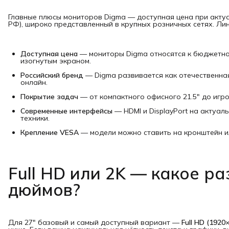
Главные плюсы мониторов Digma — доступная цена при актуал
РФ), широко представленный в крупных розничных сетях. Лин
Доступная цена
— мониторы Digma относятся к бюджетному
изогнутым экраном.
Российский бренд
— Digma развивается как отечественная
онлайн.
Покрытие задач
— от компактного офисного 21.5" до игров
Современные интерфейсы
— HDMI и DisplayPort на актуал
техники.
Крепление VESA
— модели можно ставить на кронштейн ил
Full HD или 2K — какое р
дюймов?
Для 27" базовый и самый доступный вариант —
Full HD (1920