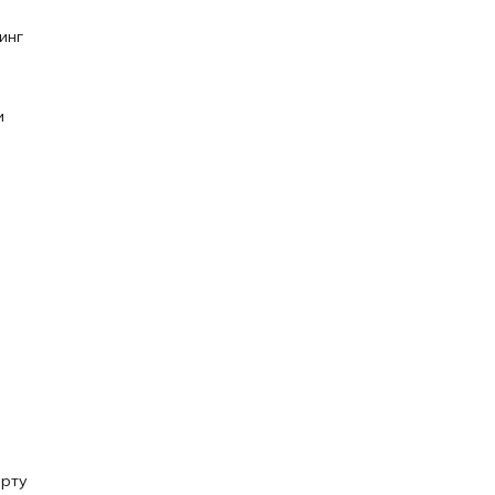
инг
и
арту