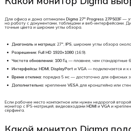
Какой монитор Digma выб
Для офиса и дома оптимален
Digma 27" Progress 27P503F
— эт
на работу с документами, таблицами и веб-интерфейсами. Д
точные цвета и широкие углы обзора.
Диагональ и матрица:
27",
IPS
, широкие углы обзора около
Разрешение:
Full HD 1920×1080
(16:9).
Частота обновления:
100 Гц
— плавнее, чем стандартные 60
Интерфейсы:
HDMI
,
DisplayPort
и
VGA
— подключается и к н
Время отклика:
порядка 5 мс — достаточно для офисных з
Дополнительно:
крепление
VESA
для кронштейна или стен
Если рабочее место компактное или нужен недорогой второй
монитор с IPS-матрицей, видеовходами
HDMI
и
VGA
и креплен
сёрфинга.
Какой монитор Digma подо