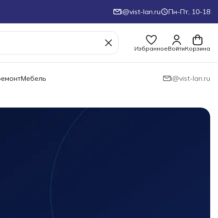
i@vist-lan.ru
Пн-Пт, 10-18
Избранное
Войти
Корзина
ремонт
Мебель
i@vist-lan.ru