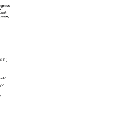
ogress 
 
ойдёт
рице,
 Гц),
–24"
.
кую
и