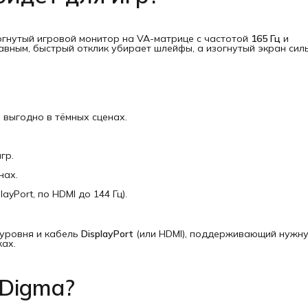
гнутый игровой монитор на VA-матрице с частотой
165 Гц
и
авным, быстрый отклик убирает шлейфы, а изогнутый экран сил
 выгодно в тёмных сценах.
гр.
нах.
layPort, по HDMI до 144 Гц).
 уровня и кабель
DisplayPort
(или HDMI), поддерживающий нужн
ках.
Digma?