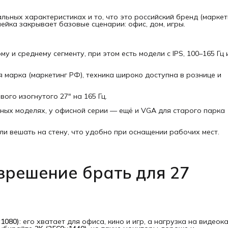
ьных характеристиках и то, что это российский бренд (маркет
ейка закрывает базовые сценарии: офис, дом, игры.
 и среднему сегменту, при этом есть модели с IPS, 100–165 Гц 
 марка (маркетинг РФ), техника широко доступна в рознице и
ого изогнутого 27" на 165 Гц.
ьных моделях, у офисной серии — ещё и VGA для старого парка
и вешать на стену, что удобно при оснащении рабочих мест.
азрешение брать для 27
×1080)
: его хватает для офиса, кино и игр, а нагрузка на видеок