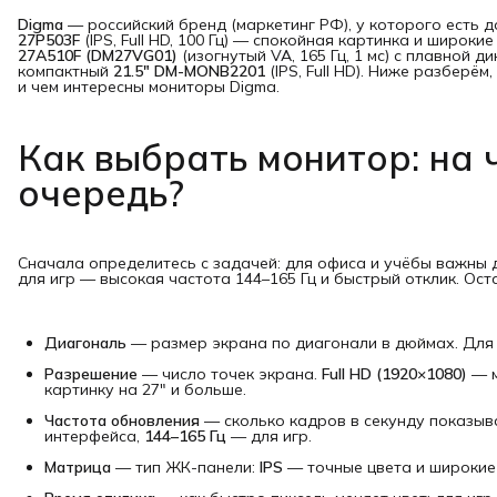
Digma
— российский бренд (маркетинг РФ), у которого есть 
27P503F
(IPS, Full HD, 100 Гц) — спокойная картинка и широк
27A510F (DM27VG01)
(изогнутый VA, 165 Гц, 1 мс) с плавной 
компактный
21.5" DM-MONB2201
(IPS, Full HD). Ниже разберё
и чем интересны мониторы Digma.
Как выбрать монитор: на 
очередь?
Сначала определитесь с задачей: для офиса и учёбы важны ди
для игр — высокая частота 144–165 Гц и быстрый отклик. Ос
Диагональ
— размер экрана по диагонали в дюймах. Для
Разрешение
— число точек экрана.
Full HD (1920×1080)
— м
картинку на 27" и больше.
Частота обновления
— сколько кадров в секунду показыв
интерфейса,
144–165 Гц
— для игр.
Матрица
— тип ЖК-панели:
IPS
— точные цвета и широкие