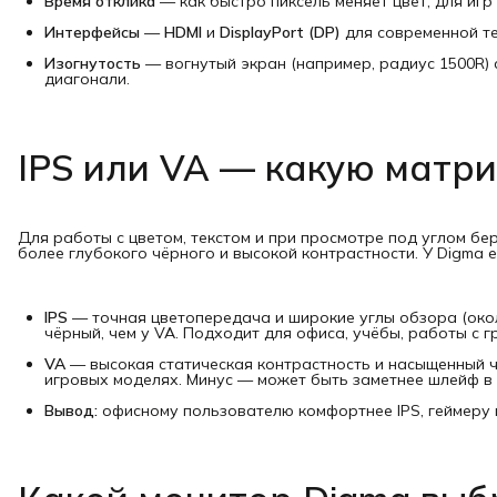
Время отклика
— как быстро пиксель меняет цвет; для иг
Интерфейсы
—
HDMI
и
DisplayPort (DP)
для современной т
Изогнутость
— вогнутый экран (например, радиус 1500R) 
диагонали.
IPS или VA — какую матр
Для работы с цветом, текстом и при просмотре под углом бе
более глубокого чёрного и высокой контрастности. У Digma ес
IPS
— точная цветопередача и широкие углы обзора (около
чёрный, чем у VA. Подходит для офиса, учёбы, работы с г
VA
— высокая статическая контрастность и насыщенный чё
игровых моделях. Минус — может быть заметнее шлейф в
Вывод:
офисному пользователю комфортнее IPS, геймеру 