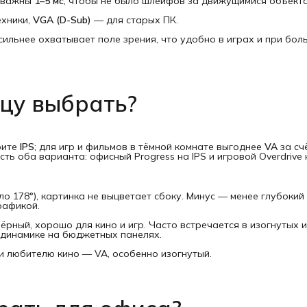
р важны
1–5 мс
, чтобы не было шлейфов за движущимися объекта
ехники,
VGA (D-Sub)
— для старых ПК.
сильнее охватывает поле зрения, что удобно в играх и при бол
ицу выбрать?
рите
IPS
; для игр и фильмов в тёмной комнате выгоднее
VA
за сч
ть оба варианта: офисный Progress на IPS и игровой Overdrive 
 178°), картинка не выцветает сбоку. Минус — менее глубокий
рафикой.
рный, хорошо для кино и игр. Часто встречается в изогнутых и
 динамике на бюджетных панелях.
и любителю кино — VA, особенно изогнутый.