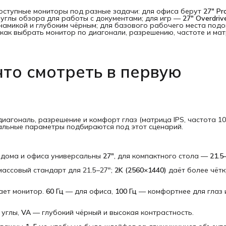
доступные мониторы под разные задачи: для офиса берут
27" Pr
ие углы обзора для работы с документами; для игр —
27" Overdrive
динамикой и глубоким чёрным; для базового рабочего места под
м, как выбрать монитор по диагонали, разрешению, частоте и мат
что смотреть в первую
агональ, разрешение и комфорт глаз (матрица IPS, частота 100
тальные параметры подбираются под этот сценарий.
 дома и офиса универсальны
27"
, для компактного стола —
21.5
ассовый стандарт для 21.5–27";
2K (2560×1440)
даёт более чёт
ает монитор.
60 Гц
— для офиса,
100 Гц
— комфортнее для глаз 
 углы,
VA
— глубокий чёрный и высокая контрастность.