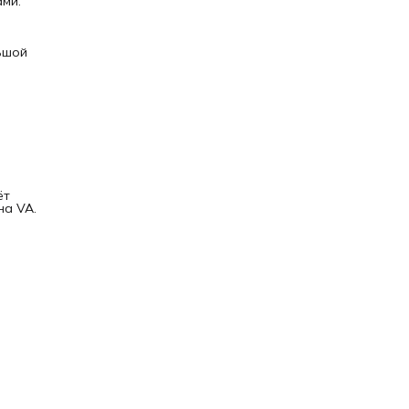
ми.
ьшой
ёт
на VA.