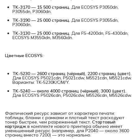
TK-3170 — 15 500 страниц.
Для ECOSYS P3050dn,
P3055dn, P3060dn.
TK-3190 — 25 000 страниц.
Для ECOSYS P3055dn,
P3060dn.
TK-3130 — 25 000 страниц.
Для FS-4200dn, FS-4300dn,
ECOSYS M3550idn, M3560idn.
Цветные ECOSYS:
TK-5230 — 2600 страниц (чёрный), 2200 страниц (цвет).
Для ECOSYS P5021cdn, P5021cdw, M5521cdn, M5521cdw.
Варианты: TK-5230K/C/M/Y.
TK-5240 — около 4000 страниц (чёрный), 3000 (цвет).
Для ECOSYS P5026cdn, P5026cdw, M5526cdn, M5526cdw.
Фактический ресурс зависит от характера печати:
таблицы, бланки с рамками и плотный текст расходуют
тонер быстрее, чем разреженный текст.
Стартовый 
картридж
в комплекте нового принтера обычно имеет
уменьшенный ресурс (например, для P2040 — около 3600
страниц вместо 7200) — это нормально.