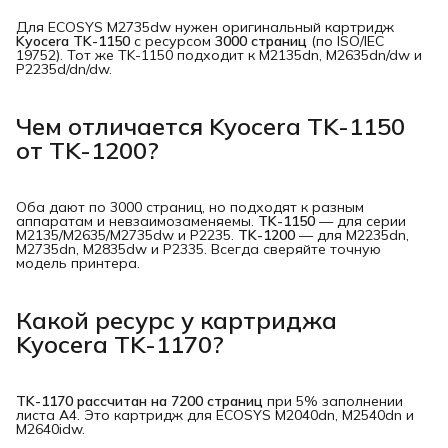
Для ECOSYS M2735dw нужен оригинальный картридж
Kyocera TK-1150
с ресурсом
3000 страниц
(по ISO/IEC
19752). Тот же TK-1150 подходит к M2135dn, M2635dn/dw и
P2235d/dn/dw.
Чем отличается Kyocera TK-1150
от TK-1200?
Оба дают по 3000 страниц, но подходят к разным
аппаратам и невзаимозаменяемы.
TK-1150
— для серии
M2135/M2635/M2735dw и P2235.
TK-1200
— для M2235dn,
M2735dn, M2835dw и P2335. Всегда сверяйте точную
модель принтера.
Какой ресурс у картриджа
Kyocera TK-1170?
TK-1170 рассчитан на 7200 страниц
при 5% заполнении
листа A4. Это картридж для ECOSYS M2040dn, M2540dn и
M2640idw.