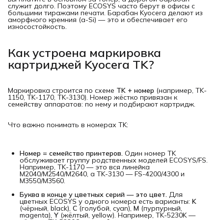
служит долго. Поэтому ECOSYS часто берут в офисы с
большими тиражами печати. Барабан Kyocera делают из
аморфного кремния (a-Si) — это и обеспечивает его
износостойкость.
Как устроена маркировка
картриджей Kyocera TK?
Маркировка строится по схеме
TK + номер
(например, TK-
1150, TK-1170, TK-3130). Номер жёстко привязан к
семейству аппаратов: по нему и подбирают картридж.
Что важно понимать в номерах TK:
Номер = семейство принтеров.
Один номер TK
обслуживает группу родственных моделей ECOSYS/FS.
Например, TK-1170 — это вся линейка
M2040/M2540/M2640, а TK-3130 — FS-4200/4300 и
M3550/M3560.
Буква в конце у цветных серий — это цвет.
Для
цветных ECOSYS у одного номера есть варианты:
K
(чёрный, black),
C
(голубой, cyan),
M
(пурпурный,
magenta),
Y
(жёлтый, yellow). Например, TK-5230K —