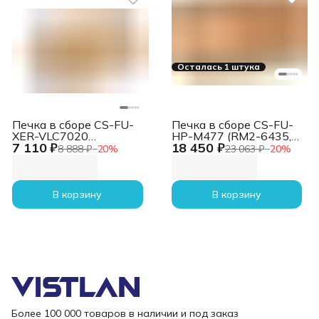
Осталась 1 штука
Печка в сборе CS-FU-
Печка в сборе CS-FU-
XER-VLC7020
HP-M477 (RM2-6435,
7 110 ₽
18 450 ₽
(115R00115-reman)
RM2-6461-reman) для
8 888 ₽
−
20
%
23 063 ₽
−
20
%
для Xerox VersaLink
HP CLJ M377dw,
C7020/C7025
M452dn, dw, M477fdn,
180000стр.
fdw 100000стр.
В корзину
В корзину
Более 100 000 товаров в наличии и под заказ