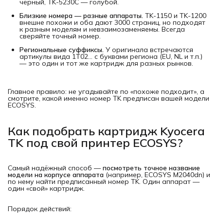
чёрный, TK-5230C — голубой.
Близкие номера — разные аппараты.
TK-1150 и TK-1200
внешне похожи и оба дают 3000 страниц, но подходят
к разным моделям и невзаимозаменяемы. Всегда
сверяйте точный номер.
Региональные суффиксы.
У оригинала встречаются
артикулы вида 1T02… с буквами региона (EU, NL и т.п.)
— это один и тот же картридж для разных рынков.
Главное правило: не угадывайте по «похоже подходит», а
смотрите, какой именно номер TK предписан вашей модели
ECOSYS.
Как подобрать картридж Kyocera
TK под свой принтер ECOSYS?
Самый надёжный способ —
посмотреть точное название 
модели на корпусе аппарата
(например, ECOSYS M2040dn) и
по нему найти предписанный номер TK. Один аппарат —
один «свой» картридж.
Порядок действий: