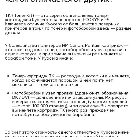
TK (Toner Kit)
— это серия оригинальных тонер-
картриджей Kyocera для аппаратов ECOSYS и FS.
Ключевое отличие Kyocera от большинства лазерных
принтеров в том, что
тонер и фотобарабан здесь — разные 
детали
.
У большинства принтеров HP, Canon, Pantum картридж —
это «всё в одном»: тонер, фотобарабан и узел проявки в
одном корпусе, и при замене вы каждый раз меняете и
барабан тоже. У Kyocera иначе:
Тонер-картридж TK
— расходник, который вы меняете,
когда заканчивается порошок. В нём почти нет
механики — только тонер и чип.
Фотобарабан и узел проявки (драм-юнит, обозначения 
DK / DV)
— долговечные печатающие узлы. Их ресурс
измеряется сотнями тысяч страниц (у многих моделей
— около
100 000 страниц
), и за срок службы аппарата
вы меняете картридж TK много раз, прежде чем
потребуется обслуживание барабана.
За счёт этого
стоимость одного отпечатка у Kyocera ниже
:
вы платите в основном за тонер, а дорогой барабан