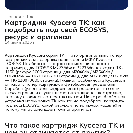
Главная
›
Блог
Картриджи Kyocera TK: как
подобрать под свой ECOSYS,
ресурс и оригинал
14 июня 2026 г.
Картриджи Kyocera серии TK
— это оригинальные тонер-
картриджи для лазерных принтеров и МФУ Kyocera
ECOSYS. Подбираются строго по модели аппарата:
например, для
ECOSYS M2735dw и P2235dn
подходит
TK-
1150
(ресурс 3000 страниц), для
M2040dn / M2540dn / 
M2640idw
—
TK-1170
(7200 страниц), для
M2235dn / M2735dn
—
TK-1200
(3000 страниц). Главная особенность Kyocera: в
аппарате
тонер-картридж и фотобарабан разделены
—
барабан (узел проявки/драм-юнит) рассчитан на сотни
тысяч страниц и служит несколько заправок картриджа,
поэтому стоимость отпечатка низкая. Ниже разберём, как
устроена маркировка TK, как точно подобрать картридж
под ваш ECOSYS, какой ресурс у популярных моделей и
почему мы рекомендуем только оригинал.
Что такое картридж Kyocera TK и
чем он отличается от других?