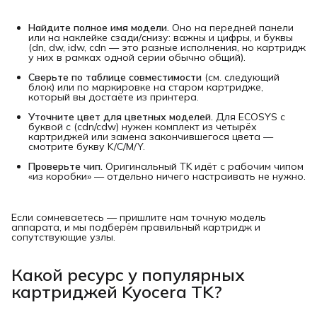
Найдите полное имя модели.
Оно на передней панели
или на наклейке сзади/снизу: важны и цифры, и буквы
(dn, dw, idw, cdn — это разные исполнения, но картридж
у них в рамках одной серии обычно общий).
Сверьте по таблице совместимости
(см. следующий
блок) или по маркировке на старом картридже,
который вы достаёте из принтера.
Уточните цвет для цветных моделей.
Для ECOSYS с
буквой c (cdn/cdw) нужен комплект из четырёх
картриджей или замена закончившегося цвета —
смотрите букву K/C/M/Y.
Проверьте чип.
Оригинальный TK идёт с рабочим чипом
«из коробки» — отдельно ничего настраивать не нужно.
Если сомневаетесь — пришлите нам точную модель
аппарата, и мы подберём правильный картридж и
сопутствующие узлы.
Какой ресурс у популярных
картриджей Kyocera TK?