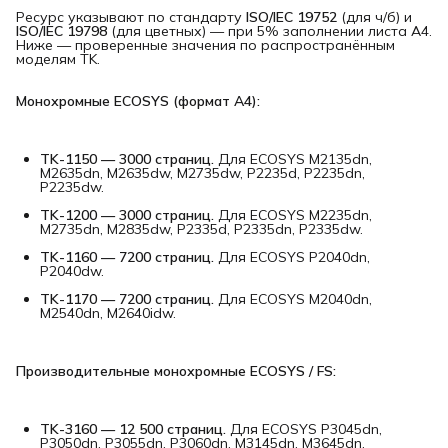
Ресурс указывают по стандарту
ISO/IEC 19752
(для ч/б) и
ISO/IEC 19798
(для цветных) — при 5% заполнении листа A4.
Ниже — проверенные значения по распространённым
моделям TK.
Монохромные ECOSYS (формат A4):
TK-1150 — 3000 страниц.
Для ECOSYS M2135dn,
M2635dn, M2635dw, M2735dw, P2235d, P2235dn,
P2235dw.
TK-1200 — 3000 страниц.
Для ECOSYS M2235dn,
M2735dn, M2835dw, P2335d, P2335dn, P2335dw.
TK-1160 — 7200 страниц.
Для ECOSYS P2040dn,
P2040dw.
TK-1170 — 7200 страниц.
Для ECOSYS M2040dn,
M2540dn, M2640idw.
Производительные монохромные ECOSYS / FS:
TK-3160 — 12 500 страниц.
Для ECOSYS P3045dn,
P3050dn, P3055dn, P3060dn, M3145dn, M3645dn.