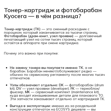
Тонер-картридж и фотобарабан
Kyocera — в чём разница?
Тонер-картридж (TK)
— это сменный расходник с
порошком, который заканчивается за тысячи страниц.
Фотобарабан (драм-юнит, узел проявки)
— долговечный
печатающий узел на сотни тысяч страниц, который
остаётся в аппарате при смене картриджа.
Почему это важно при покупке:
На замену тонера вы покупаете именно TK
, а не
барабан. Барабан меняют/обслуживают редко —
обычно по сервисному регламенту после многих тысяч
отпечатков.
Узлы обозначают отдельно:
DK
— фотобарабан (drum
kit),
DV
— узел проявки (developer),
FK
— термоблок/
фьюзер,
MK
— сервисный комплект (maintenance kit),
куда входят изнашиваемые детали для планового ТО.
Эти запчасти заказывают отдельно от картриджей TK.
Выгода в эксплуатации:
именно из-за раздельной
конструкции отпечаток на ECOSYS дешевле — вы