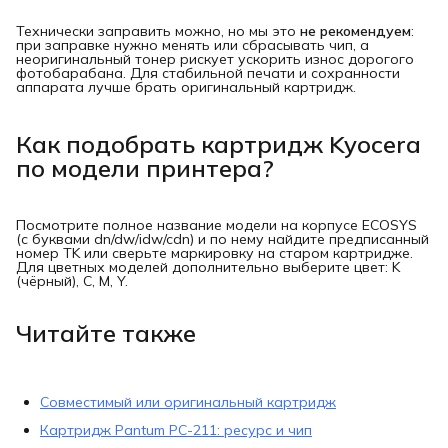
Технически заправить можно, но мы это
не рекомендуем
:
при заправке нужно менять или сбрасывать чип, а
неоригинальный тонер рискует ускорить износ дорогого
фотобарабана. Для стабильной печати и сохранности
аппарата лучше брать оригинальный картридж.
Как подобрать картридж Kyocera
по модели принтера?
Посмотрите полное название модели на корпусе ECOSYS
(с буквами dn/dw/idw/cdn) и по нему найдите предписанный
номер TK или сверьте маркировку на старом картридже.
Для цветных моделей дополнительно выберите цвет: K
(чёрный), C, M, Y.
Читайте также
Совместимый или оригинальный картридж
Картридж Pantum PC-211: ресурс и чип