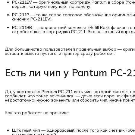
PC-211EV
— оригинальный картридж Pantum в сборе (тоне
версия, которую покупают на замену.
PC-211P
— то же самое торговое обозначение оригинальн
синоним PC-211EV).
PC-211RB
— заправочный комплект (Refill Box): флакон т
отработавшего картриджа PC-211. Это не готовый картри
Для большинства пользователей правильный выбор —
ориги
вставить вместо пустого, и принтер сразу работает.
Есть ли чип у Pantum PC-2
Да, у картриджа
Pantum PC-211 есть чип
, который считает н
сообщает, что тонер закончился, — даже если порошок физи
недостаточно: нужно
заменить или сбросить чип
, иначе прин
Как это работает на практике:
Штатный чип — одноразовый:
после того как счётчик «об
его меняют на новый.