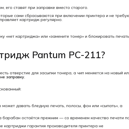
м, его ставят при заправке вместо старого.
оторые сами сбрасываются при включении принтера и не требу
аправляет картридж регулярно.
у «нет картриджа» или «замените тонер» и блокировать печать
тридж Pantum PC-211?
есть отверстие для засыпки тонера, а чип меняется на новый ил
не заправку.
скованный:
может давать бледную печать, полосы, фон или «сыпать», а
а барабан остаётся прежним — со временем качество печати п
е картриджи гарантия производителя принтера не