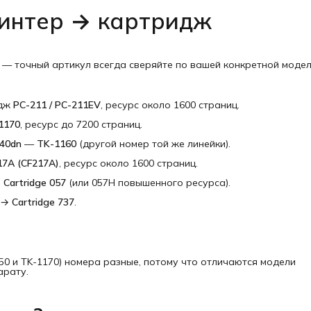
ринтер → картридж
 — точный артикул всегда сверяйте по вашей конкретной модел
идж
PC-211 / PC-211EV
, ресурс около 1600 страниц.
1170
, ресурс до 7200 страниц.
40dn
—
TK-1160
(другой номер той же линейки).
17A (CF217A)
, ресурс около 1600 страниц.
→
Cartridge 057
(или 057H повышенного ресурса).
→
Cartridge 737
.
50 и TK-1170) номера разные, потому что отличаются модели
арату.