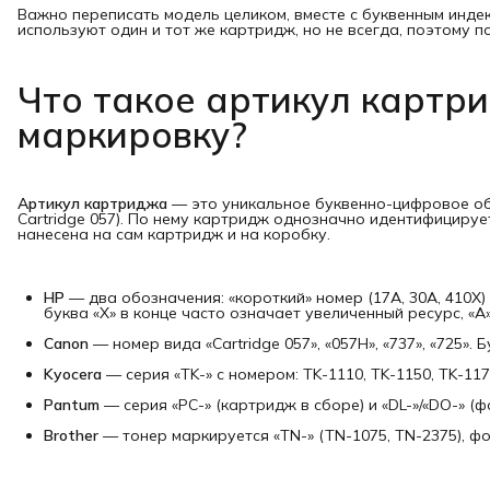
Важно переписать модель целиком, вместе с буквенным индек
используют один и тот же картридж, но не всегда, поэтому 
Что такое артикул картри
маркировку?
Артикул картриджа
— это уникальное буквенно-цифровое обо
Cartridge 057). По нему картридж однозначно идентифициру
нанесена на сам картридж и на коробку.
HP
— два обозначения: «короткий» номер (17A, 30A, 410X) 
буква «X» в конце часто означает увеличенный ресурс, «A
Canon
— номер вида «Cartridge 057», «057H», «737», «725».
Kyocera
— серия «TK-» с номером: TK-1110, TK-1150, TK-11
Pantum
— серия «PC-» (картридж в сборе) и «DL-»/«DO-» (ф
Brother
— тонер маркируется «TN-» (TN-1075, TN-2375), фо