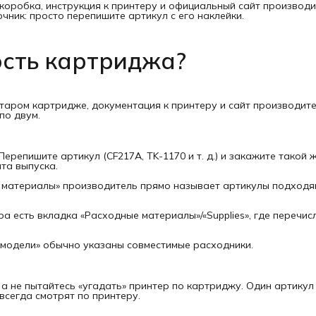
 коробка, инструкция к принтеру и официальный сайт производи
ник: просто перепишите артикул с его наклейки.
ость картриджа?
таром картридже, документация к принтеру и сайт производите
по двум.
репишите артикул (CF217A, TK-1170 и т. д.) и закажите такой ж
та выпуска.
 материалы» производитель прямо называет артикулы подход
 есть вкладка «Расходные материалы»/«Supplies», где перечис
 модели» обычно указаны совместимые расходники.
а не пытайтесь «угадать» принтер по картриджу. Один артикул
всегда смотрят по принтеру.