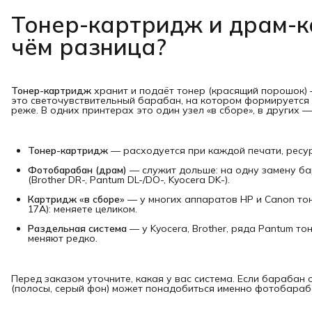
Тонер-картридж и драм-к
чём разница?
Тонер-картридж
хранит и подаёт тонер (красящий порошок) 
это светочувствительный барабан, на котором формируется 
реже. В одних принтерах это один узел «в сборе», в других 
Тонер-картридж
— расходуется при каждой печати, ресур
Фотобарабан (драм)
— служит дольше: на одну замену ба
(Brother DR-, Pantum DL-/DO-, Kyocera DK-).
Картридж «в сборе»
— у многих аппаратов HP и Canon тон
17A): меняете целиком.
Раздельная система
— у Kyocera, Brother, ряда Pantum т
меняют редко.
Перед заказом уточните, какая у вас система. Если барабан о
(полосы, серый фон) может понадобиться именно фотобараба