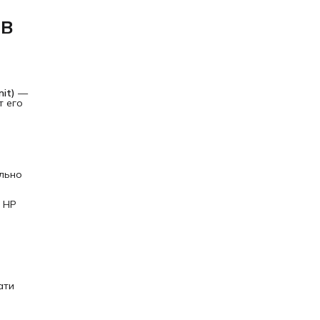
 в
it)
—
т его
льно
, HP
ати