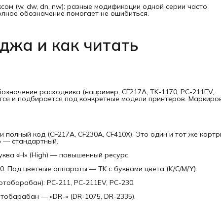
сом (w, dw, dn, nw): разные модификации одной серии часто
полное обозначение помогает не ошибиться.
джа и как читать
значение расходника (например, CF217A, TK-1170, PC-211EV,
ется и подбирается под конкретные модели принтеров. Маркиро
и полный код (CF217A, CF230A, CF410X). Это один и тот же картр
» — стандартный.
 Буква «H» (High) — повышенный ресурс.
70. Под цветные аппараты — TK с буквами цвета (K/C/M/Y).
отобарабан): PC-211, PC-211EV, PC-230.
тобарабан — «DR-» (DR-1075, DR-2335).