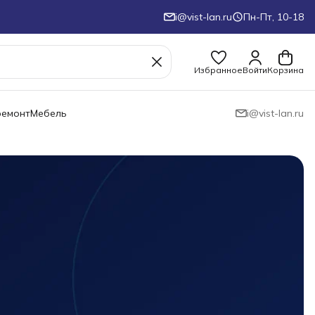
i@vist-lan.ru
Пн-Пт, 10-18
Избранное
Войти
Корзина
ремонт
Мебель
i@vist-lan.ru