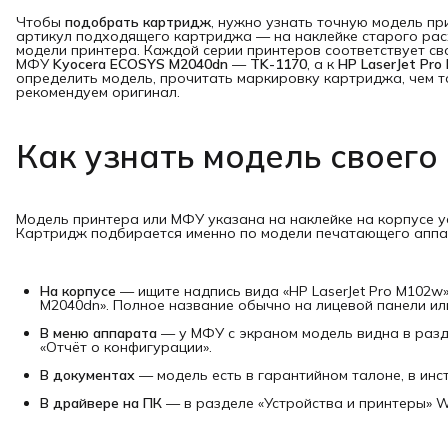
Чтобы
подобрать картридж
, нужно узнать точную модель при
артикул подходящего картриджа — на наклейке старого расх
модели принтера. Каждой серии принтеров соответствует св
МФУ
Kyocera ECOSYS M2040dn
—
TK-1170
, а к
HP LaserJet Pro
определить модель, прочитать маркировку картриджа, чем 
рекомендуем оригинал.
Как узнать модель своего
Модель принтера или МФУ указана на наклейке на корпусе уст
Картридж подбирается именно по модели печатающего аппар
На корпусе
— ищите надпись вида «HP LaserJet Pro M102w»
M2040dn». Полное название обычно на лицевой панели ил
В меню аппарата
— у МФУ с экраном модель видна в разде
«Отчёт о конфигурации».
В документах
— модель есть в гарантийном талоне, в инст
В драйвере на ПК
— в разделе «Устройства и принтеры» 