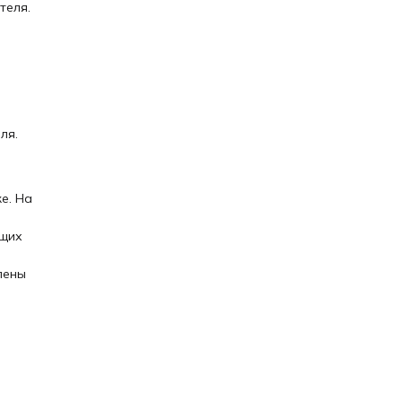
теля.
ля.
е. На
ящих
лены