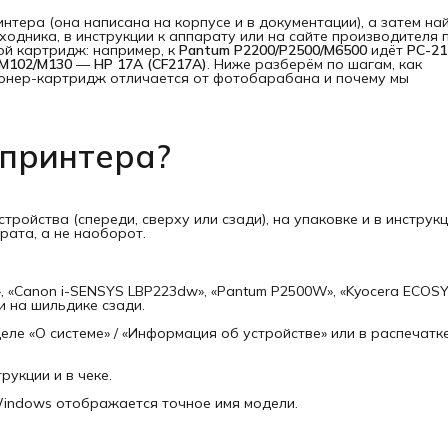
нтера (она написана на корпусе и в документации), а затем на
одника, в инструкции к аппарату или на сайте производителя 
ой картридж: например, к
Pantum P2200/P2500/M6500
идёт
PC-21
 M102/M130
—
HP 17A (CF217A)
. Ниже разберём по шагам, как
тонер-картридж отличается от фотобарабана и почему мы
 принтера?
ройства (спереди, сверху или сзади), на упаковке и в инструкц
ата, а не наоборот.
, «Canon i-SENSYS LBP223dw», «Pantum P2500W», «Kyocera ECOS
и на шильдике сзади.
ле «О системе» / «Информация об устройстве» или в распечатк
рукции и в чеке.
Windows отображается точное имя модели.