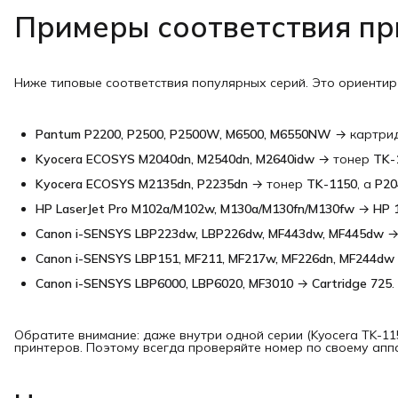
Примеры соответствия п
Ниже типовые соответствия популярных серий. Это ориентир
Pantum P2200, P2500, P2500W, M6500, M6550NW
→ картр
Kyocera ECOSYS M2040dn, M2540dn, M2640idw
→ тонер
TK-
Kyocera ECOSYS M2135dn, P2235dn
→ тонер
TK-1150
, а
P20
HP LaserJet Pro M102a/M102w, M130a/M130fn/M130fw
→
HP 
Canon i-SENSYS LBP223dw, LBP226dw, MF443dw, MF445dw
Canon i-SENSYS LBP151, MF211, MF217w, MF226dn, MF244dw
Canon i-SENSYS LBP6000, LBP6020, MF3010
→
Cartridge 725
.
Обратите внимание: даже внутри одной серии (Kyocera TK-11
принтеров. Поэтому всегда проверяйте номер по своему апп