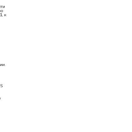
йти
по
1
, к
ии.
YS
е