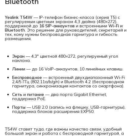
Bluetooth
Yealink T54W
— IP-телефон бизнес-класса (серия T5) с
регулируемым цветным экраном 4,3 дюйма (480×272),
поддержкой до
16 SIP-аккаунтов
и встроенными
Wi-Fi и 
Bluetooth
. Это решение для руководителей, секретарей и
тех, кому нужны беспроводная гарнитура и гибкость
размещения.
Экран
— 4,3" цветной 480×272, регулируемый угол
наклона.
Линии
— до 16 VoIP-аккаунтов, 10 линейных клавиш.
Беспроводное
— встроенный двухдиапазонный Wi-Fi
2,4/5 ГГц (802.11a/b/g/n) и Bluetooth 4.2 (беспроводная
гарнитура, синхронизация контактов со смартфона).
Сеть и питание
— два порта Gigabit Ethernet,
поддержка PoE.
Порты
— USB 2.0 (запись на флешку, USB-гарнитуры),
поддержка блоков расширения EXP50.
T54W ставят туда, где важны качество связи, удобный
большой экран и работа с беспроводной гарнитурой, а