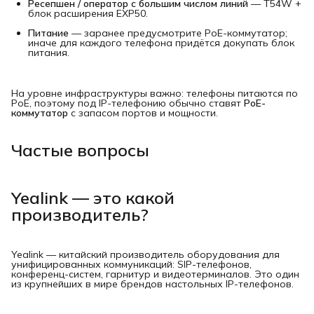
Ресепшен / оператор с большим числом линий
— T54W +
блок расширения EXP50.
Питание
— заранее предусмотрите PoE-коммутатор;
иначе для каждого телефона придётся докупать блок
питания.
На уровне инфраструктуры важно: телефоны питаются по
PoE, поэтому под IP-телефонию обычно ставят
PoE-
коммутатор
с запасом портов и мощности.
Частые вопросы
Yealink — это какой
производитель?
Yealink — китайский производитель оборудования для
унифицированных коммуникаций: SIP-телефонов,
конференц-систем, гарнитур и видеотерминалов. Это один
из крупнейших в мире брендов настольных IP-телефонов.