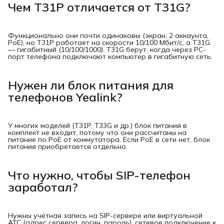
Чем T31P отличается от T31G?
Функционально они почти одинаковы (экран, 2 аккаунта,
PoE), но T31P работает на скорости 10/100 Мбит/с, а T31G
— гигабитный (10/100/1000). T31G берут, когда через PC-
порт телефона подключают компьютер в гигабитную сеть.
Нужен ли блок питания для
телефонов Yealink?
У многих моделей (T31P, T33G и др.) блок питания в
комплект не входит, потому что они рассчитаны на
питание по PoE от коммутатора. Если PoE в сети нет, блок
питания приобретается отдельно.
Что нужно, чтобы SIP-телефон
заработал?
Нужны учётная запись на SIP-сервере или виртуальной
АТС (адрес сервера, логин, пароль), сетевое подключение к