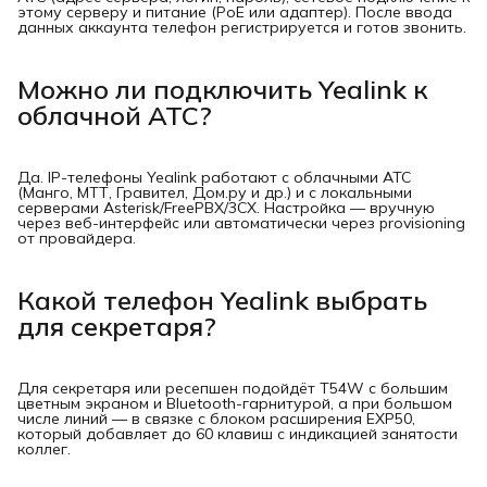
этому серверу и питание (PoE или адаптер). После ввода
данных аккаунта телефон регистрируется и готов звонить.
Можно ли подключить Yealink к
облачной АТС?
Да. IP-телефоны Yealink работают с облачными АТС
(Манго, МТТ, Гравител, Дом.ру и др.) и с локальными
серверами Asterisk/FreePBX/3CX. Настройка — вручную
через веб-интерфейс или автоматически через provisioning
от провайдера.
Какой телефон Yealink выбрать
для секретаря?
Для секретаря или ресепшен подойдёт T54W с большим
цветным экраном и Bluetooth-гарнитурой, а при большом
числе линий — в связке с блоком расширения EXP50,
который добавляет до 60 клавиш с индикацией занятости
коллег.