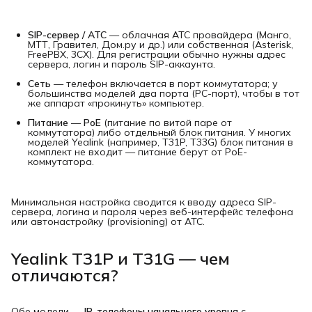
SIP-сервер / АТС
— облачная АТС провайдера (Манго,
МТТ, Гравител, Дом.ру и др.) или собственная (Asterisk,
FreePBX, 3CX). Для регистрации обычно нужны адрес
сервера, логин и пароль SIP-аккаунта.
Сеть
— телефон включается в порт коммутатора; у
большинства моделей два порта (PC-порт), чтобы в тот
же аппарат «прокинуть» компьютер.
Питание
—
PoE
(питание по витой паре от
коммутатора) либо отдельный блок питания. У многих
моделей Yealink (например, T31P, T33G) блок питания в
комплект не входит — питание берут от PoE-
коммутатора.
Минимальная настройка сводится к вводу адреса SIP-
сервера, логина и пароля через веб-интерфейс телефона
или автонастройку (provisioning) от АТС.
Yealink T31P и T31G — чем
отличаются?
Обе модели —
IP-телефоны начального уровня
с