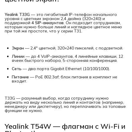
Yealink T33G
— это гигабитный IP-телефон начального
уровня с цветным экраном 2,4 дюйма (320×240) и
поддержкой
4 SIP-аккаунтов
. Он подходит сотрудникам,
которым нужно больше линий и наглядное цветное меню
при той же простоте, что у серии T31.
Экран
— 2,4" цветной, 320×240 пикселей, с подсветкой.
Линии
— до 4 VoIP-аккаунтов, 4 линейные клавиши, 12
ячеек быстрого набора, 5-сторонняя конференция.
Сеть
— два порта Gigabit Ethernet (10/100/1000).
Питание
— PoE 802.3af; блок питания в комплект не
входит.
T33G — разумный выбор, когда сотруднику нужно
держать на виду несколько линий и контактов (например,
менеджеру или диспетчеру), но переплачивать за топовые
функции не нужно.
Yealink T54W — флагман с Wi-Fi и