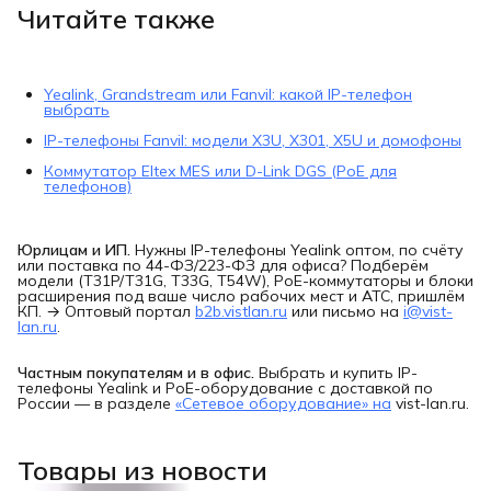
Читайте также
Yealink, Grandstream или Fanvil: какой IP-телефон
выбрать
IP-телефоны Fanvil: модели X3U, X301, X5U и домофоны
Коммутатор Eltex MES или D-Link DGS (PoE для
телефонов)
Юрлицам и ИП.
Нужны IP-телефоны Yealink оптом, по счёту
или поставка по 44-ФЗ/223-ФЗ для офиса? Подберём
модели (T31P/T31G, T33G, T54W), PoE-коммутаторы и блоки
расширения под ваше число рабочих мест и АТС, пришлём
КП. → Оптовый портал
b2b.vistlan.ru
или письмо на
i@vist-
lan.ru
.
Частным покупателям и в офис.
Выбрать и купить IP-
телефоны Yealink и PoE-оборудование с доставкой по
России — в разделе
«Сетевое оборудование» на
vist-lan.ru.
Товары из новости