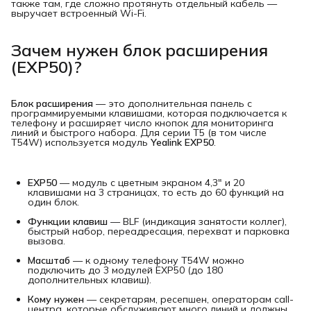
также там, где сложно протянуть отдельный кабель —
выручает встроенный Wi-Fi.
Зачем нужен блок расширения
(EXP50)?
Блок расширения
— это дополнительная панель с
программируемыми клавишами, которая подключается к
телефону и расширяет число кнопок для мониторинга
линий и быстрого набора. Для серии T5 (в том числе
T54W) используется модуль
Yealink EXP50
.
EXP50
— модуль с цветным экраном 4,3" и 20
клавишами на 3 страницах, то есть до 60 функций на
один блок.
Функции клавиш
— BLF (индикация занятости коллег),
быстрый набор, переадресация, перехват и парковка
вызова.
Масштаб
— к одному телефону T54W можно
подключить до 3 модулей EXP50 (до 180
дополнительных клавиш).
Кому нужен
— секретарям, ресепшен, операторам call-
центра, которые обслуживают много линий и должны