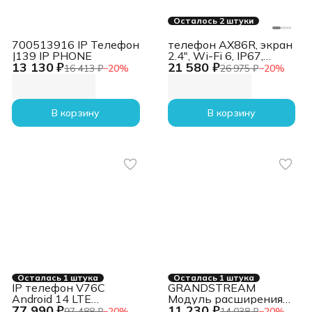
Осталось 2 штуки
700513916 IP Телефон
телефон AX86R, экран
J139 IP PHONE
2.4", Wi-Fi 6, IP67,
13 130 ₽
21 580 ₽
Alarm,
16 413 ₽
−
20
%
26 975 ₽
−
20
%
виброоповещение,
Bluetooth, 3.5 mm,
Type-C, SNC, звук HD
AX86R, экран 2.4", Wi-
В корзину
В корзину
Fi 6, IP67, Alarm,
виброоповещение,
Bluetooth, 3.5 mm,
Type-C, SNC, звук HD
Осталась 1 штука
Осталась 1 штука
IP телефон V76C
GRANDSTREAM
Android 14 LTE
Модуль расширения
77 990 ₽
11 230 ₽
Смартфон + док
Grandstream GBX20
97 488 ₽
−
20
%
14 038 ₽
−
20
%