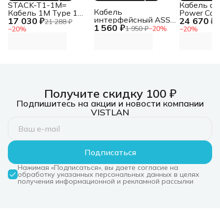
STACK-T1-1M=
Кабель си
Кабель
Кабель 1M Type 1
Power Cord 
интерфейсный ASSY:
17 030 ₽
24 670 ₽
Stacking Cable
Locking, I
21 288 ₽
3
1 560 ₽
Memor 12 USB-A to
to IEC 320
1 950 ₽
−
20
%
−
20
%
−
20
%
USB C cable / 1.2m
208/230V, 1
long ASSY: Memor 12
AP8706S) 
USB-A to USB C cable
Kit (6 ps), 
/ 1.2m long
320 C13 to
C14, 10A, 
1, 8m (rep
Получите скидку 100 ₽
Подпишитесь на акции и новости компании
VISTLAN
Подписаться
Нажимая «Подписаться», вы даете согласие на
обработку указанных персональных данных в целях
получения информационной и рекламной рассылки