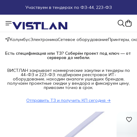
Участвуем в тендерах по ФЗ-44, 223-ФЗ
Поможем подобрать оборудование под ТЗ
Пуско-наладочные работы
Колумбус
Электроника
Сетевое оборудование
Принтеры, с
Пришлите запрос на e-mail или в чат
Есть спецификация или ТЗ? Соберём проект под ключ — от 
серверов до мебели.
Более 100 000 позиций в наличии и под заказ
ВИСТЛАН закрывает коммерческие закупки и тендеры по
44-ФЗ и 223-ФЗ: подбираем реестровое ИТ-
оборудование, находим аналоги ушедших брендов,
получаем проектные скидки у вендора и фиксируем цену,
привозим точно в срок.
Отправить ТЗ и получить КП сегодня →